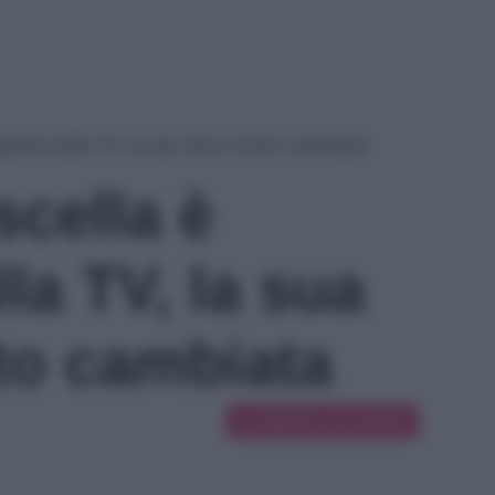
parita dalla TV, la sua vita è molto cambiata
scella è
lla TV, la sua
lto cambiata
Suggerisci una modifica