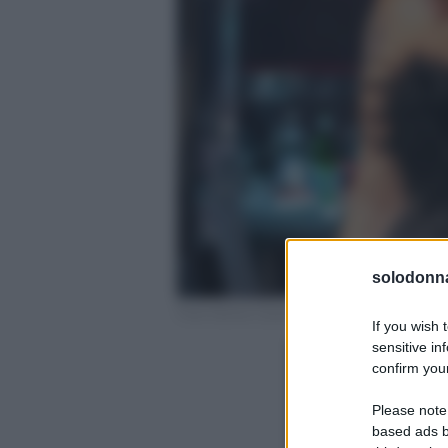
solodonna
Foto Karina Cascella profilo ufficiale Insta
If you wish 
sensitive in
confirm your
Please note
based ads b