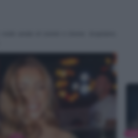
to molto amato di Uomini e Donne. Scopriamo,
NEW