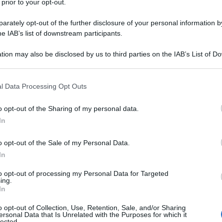
 prior to your opt-out.
rately opt-out of the further disclosure of your personal information by
he IAB’s list of downstream participants.
NEW
tion may also be disclosed by us to third parties on the IAB’s List of 
 that may further disclose it to other third parties.
Ce
 il volto di Uomini e
Ig
 that this website/app uses one or more Google services and may gath
l Data Processing Opt Outs
including but not limited to your visit or usage behaviour. You may click 
su
 to Google and its third-party tags to use your data for below specifi
o opt-out of the Sharing of my personal data.
ogle consent section.
In
L
debutto televisivo nel 2005
. In quel periodo,
zato Emanuele
e insieme decisero di partecipare
o opt-out of the Sale of my Personal Data.
Be
dotto da
Maria De Filippi
.
In
ag
to opt-out of processing my Personal Data for Targeted
tr
ing.
In
St
o opt-out of Collection, Use, Retention, Sale, and/or Sharing
Li
ersonal Data that Is Unrelated with the Purposes for which it
lected.