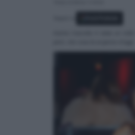
Tempo di lettura: 3 minuti
Seguici su
Fonti Preferite
Karina Cascella è stata un vol
però, che cosa fa al giorno d’oggi.