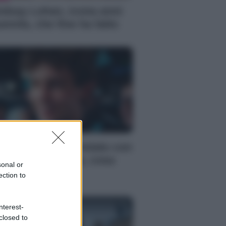
ndsay Lohan, icona anni
emila, che fine ha fatto
S
mi Antonelli avvistato con
a nuova ragazza, cosa
sonal or
ppiamo
ection to
nterest-
closed to