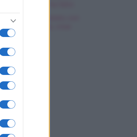
emila, che fine ha fatto
mi Antonelli avvistato con
a nuova ragazza, cosa
appiamo