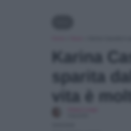
News
Home
»
News
»
Karina Cascella è s
Karina Ca
sparita da
vita è mo
Chiara Longo
Copywriter
19/05/2026