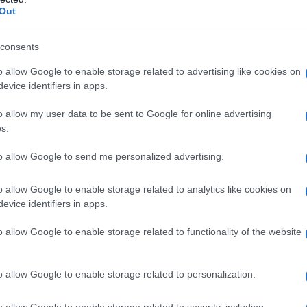
Du
Out
Ki
consents
un
o allow Google to enable storage related to advertising like cookies on
s
evice identifiers in apps.
o allow my user data to be sent to Google for online advertising
s.
to allow Google to send me personalized advertising.
o allow Google to enable storage related to analytics like cookies on
ccessivi, si sarebbe poi evoluto diventando
evice identifiers in apps.
trasmissione,
Karina
si è distinta per la sua
o allow Google to enable storage related to functionality of the website
o allow Google to enable storage related to personalization.
re come
opinionista
a
Uomini e Donne
, uno dei
uttrice
. Il ruolo si rivelò perfettamente
adatto a
o allow Google to enable storage related to security, including