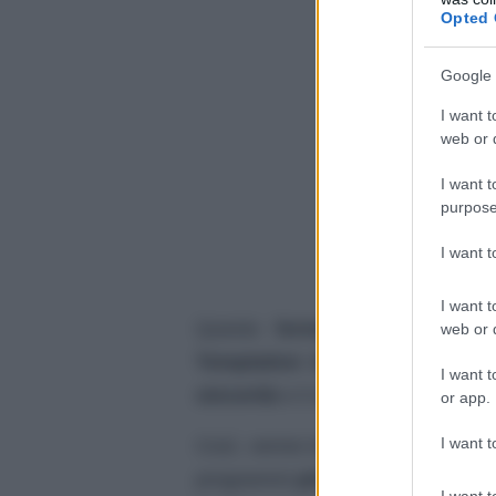
Opted 
Google 
I want t
web or d
I want t
purpose
I want 
I want t
Questo
format
, negli anni su
web or d
Temptation Island
. Durante la 
I want t
sincerità
e il suo
stile diretto
.
or app.
I want t
Così, venne invitata a partecipa
programmi
più famosi della cond
I want t