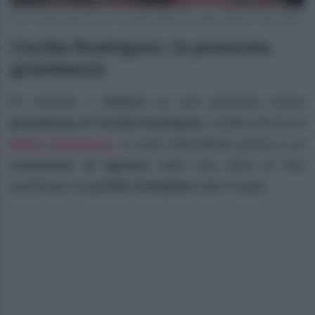
Foto Cecilia Rodriguez e Ignazio Moser profilo ufficiale Instagram
Cecilia Rodriguez: la presunta
gravidanza
Di recente, i
rumors
su una presunta nuova
gravidanza di Cecilia Rodriguez
, sorella minore di
Belén Rodriguez
, si sono intensificati grazie a un
commento di Ignazio
sotto una serie di foto
pubblicate sul
profilo Instagram
della moglie.