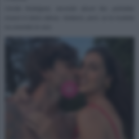
Cecilia Rodriguez, secondo alcuni fan, potrebbe
essere in dolce attesa. Vediamo, però, se la modella
ha smentito le voci.