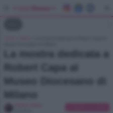
News
Home
»
News
»
La mostra dedicata a Robert Capa al
Museo Diocesano di Milano
La mostra dedicata a
Robert Capa al
Museo Diocesano di
Milano
Giuliano Spina
Suggerisci una modifica
Giornalista