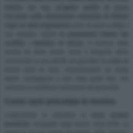
intento nel suo progetto quello di porre
l’accento sulla dimensione umanista di Robert
Capa su altre angolazioni
verso le quali si dirige il
suo obiettivo, ovvero
le popolazioni vittime dei
conflitti, i bambini, le donne
. Il curatore della
mostra ha detto anche come il fotografo abbia
concentrato la sua attività nel guardare la realtà da
diversi punti di vista, concentrandosi sui tempi
deboli, contrapposti a loro volta quelli forti, che
catturano e mobilitano l’attenzione dei giornalisti.
Come sarà articolata la mostra
L’esposizione si articolerà in
nove sezioni
tematiche
: Fotografie degli esordi, 1932-1935; La