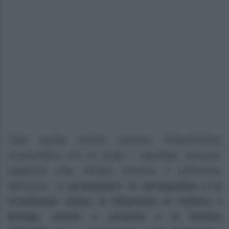
Tutte queste sezioni evocano l’impostazione
cronachistica con la quale i reportage venivano
pubblicati sulla stampa francese e americana
dell’epoca.
A promuovere la retrospettiva è la
Fondazione Cassa di Risparmio di Padova e
Rovigo, mentre a produrla è la Silvana