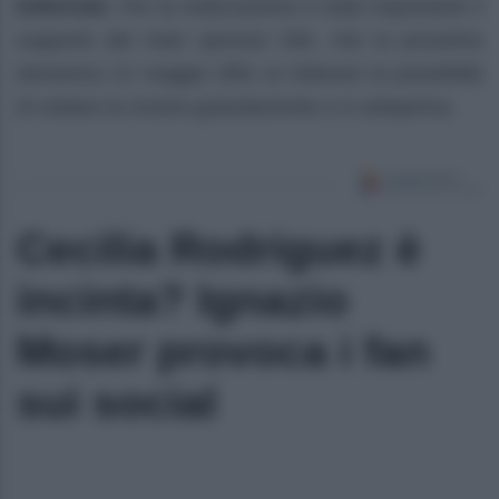
Editoriale
. Per la realizzazione è stato importante il
supporto del main sponsor Dils, che la prossima
domenica 12 maggio offre ai milanesi la possibilità
di visitare la mostra gratuitamente e in anteprima.
Cecilia Rodriguez è
incinta? Ignazio
Moser provoca i fan
sui social