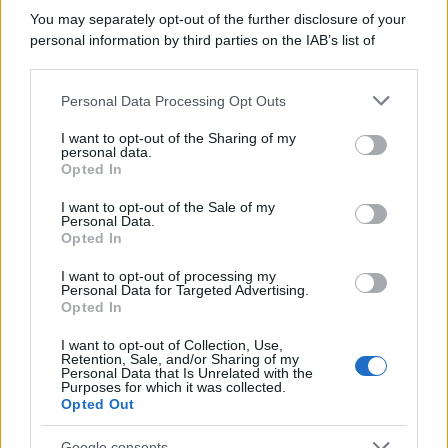
da genitori
.
You may separately opt-out of the further disclosure of your
personal information by third parties on the IAB’s list of
downstream participants.
Un
percorso lungo e difficile
ha portato
Cecilia
e
Ignazio
a diventare mamma e papà attraverso la
Personal Data Processing Opt Outs
This information may also be disclosed by us to third parties
fecondazione assistita
. Il loro desiderio era così
on the IAB’s List of Downstream Participants that may further
I want to opt-out of the Sharing of my
disclose it to other third parties.
personal data.
forte che dopo la
nascita della piccola Clarita
, lo
Opted In
Please note that this website/app uses one or more Google
scorso ottobre, si sono sentiti
al settimo cielo
.
services and may gather and store information including but
I want to opt-out of the Sale of my
Personal Data.
not limited to your visit or usage behaviour. You may click to
Il dialogo social tra Cecilia e
Opted In
grant or deny consent to Google and its third-party tags to
Ignazio
use your data for below specified purposes in below Google
I want to opt-out of processing my
consent section.
Personal Data for Targeted Advertising.
La loro
gioia esplosiva
li ha portati subito a
Opted In
dichiarare che
non intendono fermarsi qui
. L’
ex
I want to opt-out of Collection, Use,
Retention, Sale, and/or Sharing of my
ciclista
, in particolare, è già pronto per
un altro
Personal Data that Is Unrelated with the
Purposes for which it was collected.
figlio
, ma la
modella argentina
preferisce godersi
Opted Out
ancora per un po’
la sua Clara Isabel
, come ha
Google consents