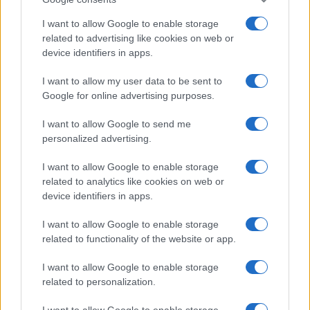
spiegato durante un’
intervista a Verissimo
.
I want to allow Google to enable storage
Nonostante qualche
differenza di vedute
, però,
related to advertising like cookies on web or
device identifiers in apps.
entrambi concordano nell’
allargare la famiglia
prima o poi. Molti fan hanno voluto credere che quel
I want to allow my user data to be sent to
Google for online advertising purposes.
momento fosse arrivato
dopo aver visto il
commento di Ignazio
sulle foto delle ferie.
I want to allow Google to send me
personalized advertising.
I want to allow Google to enable storage
related to analytics like cookies on web or
device identifiers in apps.
I want to allow Google to enable storage
related to functionality of the website or app.
I want to allow Google to enable storage
related to personalization.