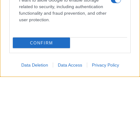
I want to allow Google to enable storage
related to security, including authentication
functionality and fraud prevention, and other
user protection.
CONFIRM
Data Deletion
Data Access
Privacy Policy
La
Rodriguez
nella didascalia ha scritto:
“Niente
da aggiungere…”
. Il
marito
, oltre a lasciare il suo
like, ha commentato:
“o forse sì…”
, e ha concluso
con una
emoji sorridente
.
Il
commento non è passato inosservato
e ha
scatenato i
follower
che hanno ipotizzato un
nuovo