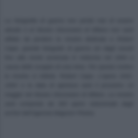
La fotografia di guerra non perde mai di essere
attuale e al Museo Diocesano di Milano non sarà
affatto da perdere la mostra dedicata a Robert
Capa, grande fotografo di guerra sin dagli esordi
fino alla morte avvenuta in Indocina nel 1954 a
causa dello scoppio di una mina. Per questo motivo
la mostra si intitola ‘Robert Capa. L’opera 1932-
1954’ e la data di apertura sarà il prossimo 14
maggio nel Museo Diocesano di Milano. La mostra
sarà composta da 300 opere selezionate dagli
archivi dell’Agenzia Magnum Photos.