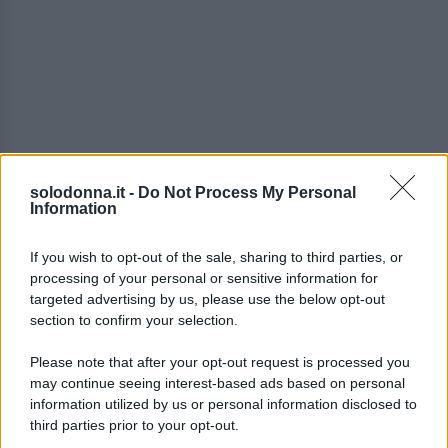
solodonna.it -
Do Not Process My Personal
Information
If you wish to opt-out of the sale, sharing to third parties, or
processing of your personal or sensitive information for
targeted advertising by us, please use the below opt-out
section to confirm your selection.
Gli scatti mostrano come la
famiglia
, cane
Please note that after your opt-out request is processed you
compreso, stia godendo delle
vacanze estive a
may continue seeing interest-based ads based on personal
information utilized by us or personal information disclosed to
Punta Ala
tra il
mare blu
,
giochi sulla spiaggia
e
third parties prior to your opt-out.
momenti felici in quella che è la loro
prima estate