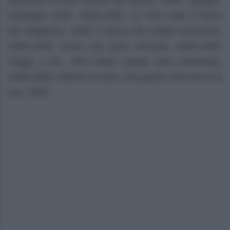
speranza di una società più giusta, 1936; Spagna:
l’impegno civile, 1936-1939; La Cina sotto il fuoco
del Giappone, 1938; A fianco dei soldati americani,
1943-1945; Verso una pace ritrovata, 1944-1954;
Viaggi a est, 1947-1948; Israele terra promessa,
1948-1950; Ritorno in Asia: una guerra che non è la
sua, 1954.