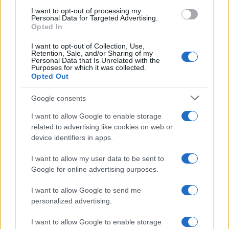
richieste a te stesso.
use your data for below specified purposes in below Google
I want to opt-out of processing my
consent section.
Personal Data for Targeted Advertising.
Bilancia
Opted In
I want to opt-out of Collection, Use,
La giornata promuove armonia, ma anche
Retention, Sale, and/or Sharing of my
Personal Data that Is Unrelated with the
l’esigenza di decidere con più chiarezza dove
Purposes for which it was collected.
Opted Out
investire energia e sentimenti. In amore, un dialogo
fluido può riemergere, mentre tra amici o colleghi, il
Google consents
tuo talento nel mediare sarà apprezzato per creare
I want to allow Google to enable storage
un ambiente sereno.
related to advertising like cookies on web or
device identifiers in apps.
Scorpione
I want to allow my user data to be sent to
Google for online advertising purposes.
Le tue emozioni oggi sono potenti e potrebbero
spingerti a vedere le cose in una nuova luce. Nel
I want to allow Google to send me
personalized advertising.
lavoro c’è una forte determinazione, mentre in
amore è fondamentale evitare mezze verità: la
I want to allow Google to enable storage