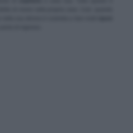
ciso di
ospitarla
a casa sua. Tutto questo è
iritto di vivere nella propria casa. Così, quando
e nella sua dimora è costretta a fare molti
riposi
 porta di ingresso.