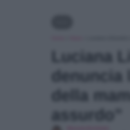
News
Home
»
News
»
Luciana Littizzett
Luciana Li
denuncia 
della ma
assurdo”
Manuela Bortolotto