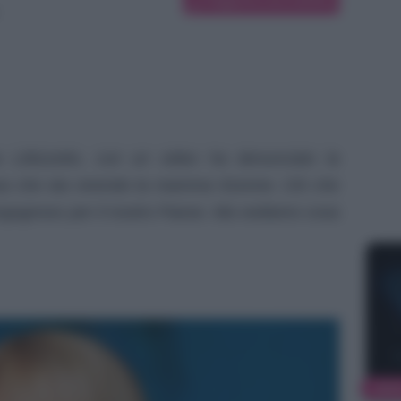
Littizzetto, con un video ha denunciato la
iosa che sta vivendo la mamma 91enne. Ciò che
ergognoso per il nostro Paese. Ma vediamo cosa
NEW