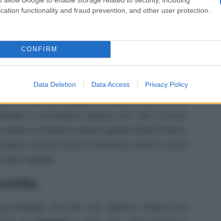
sua mamma Antonietta Dezzutto seduta sul
cation functionality and fraud prevention, and other user protection.
ti trovi con il pit stop?” è la domanda che la
se inizialmente la domanda pare non avere alcun
l tutto prende forma. La donna, 91enne, è
CONFIRM
sedersi sul pianerottolo tra una rampa di scala
aria.
Data Deletion
Data Access
Privacy Policy
zzo è rotto da maggio e nessuno ancora si è
tonietta è un’anziana signora che vive al terzo
a salire e scendere proprio grazie all’ascensore.
 quattro mura di casa è costretta a vivere a casa
ha alcun
senso.
izzetto
raccontando che per non lasciare chiusa sua