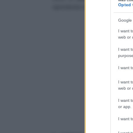
Opted 
riprendendo la sua mamma ha mes
Google 
I want t
web or d
I want t
purpose
I want 
I want t
web or d
I want t
or app.
I want t
I want t