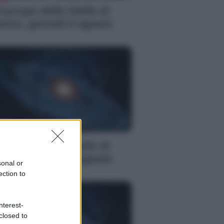
oscopo delle Stelle di
rlon, giovedì 6 agosto
S
oscopo delle Stelle di
rlon, giovedì 6 agosto
sonal or
ection to
nterest-
closed to