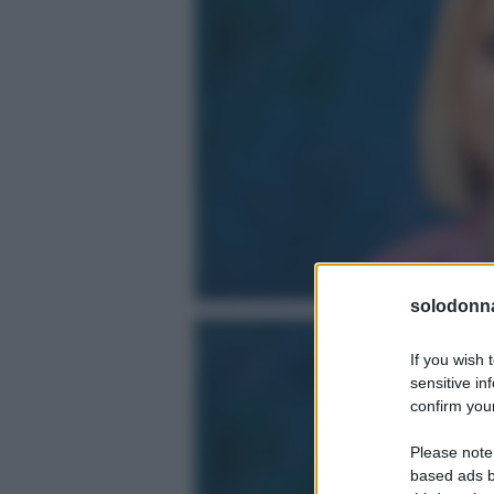
solodonna
If you wish 
sensitive in
confirm your
Please note
based ads b