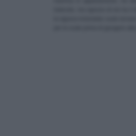
mamma in appartamento, ha de
lodevole, ma ognuno di noi ha il d
la signora Antonietta vuole tornar
per le scale prima di giungere alla