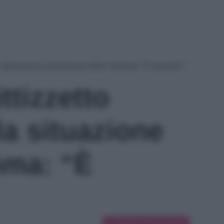
o denuncia la situazione della mamma: “È assurdo”
ttizzetto
la situazione
mma: “È
Suggerisci una modifica