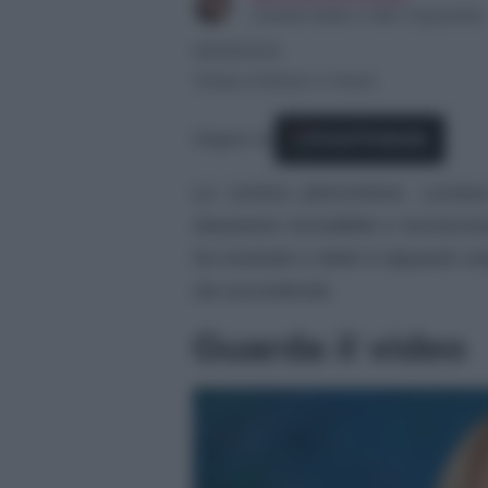
Content Editor e SEO Copywriter
08/08/2024
Tempo di lettura: 4 minuti
Seguici su
Fonti Preferite
La comica piemontese, Luciana 
situazione incredibile e incresc
ha mostrato e detto è alquanto v
sta succedendo.
Guarda il video