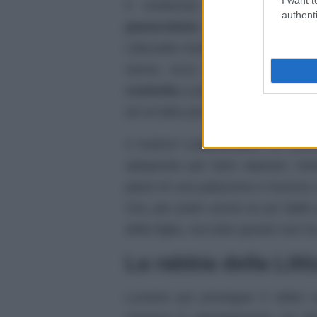
Il contenuto infatti mostra 
authenti
pianerottolo
delle scale. “Come 
Littizzetto rivolge alla mamma e 
senso, ecco che proseguendo i
costretta
a prendersi una sedia e 
ed un’altra per prendersi un po’ di 
Il motivo?
L’ascensore
del pala
adoperato per farlo riparare. An
piano di una palazzina e riusciva 
Ora, per poter uscire un po’ dalle
della figlia, ma tutto questo non 
La rabbia della Litt
Luciana poi prosegue il video 