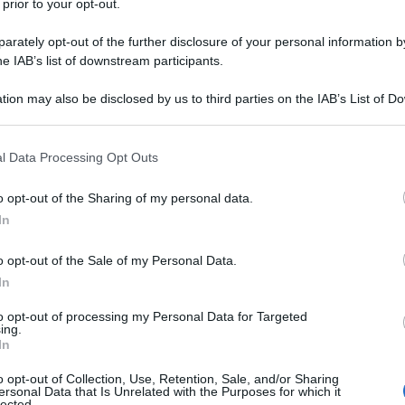
 prior to your opt-out.
rately opt-out of the further disclosure of your personal information by
he IAB’s list of downstream participants.
NEW
tion may also be disclosed by us to third parties on the IAB’s List of 
Or
 that may further disclose it to other third parties.
Ma
 that this website/app uses one or more Google services and may gath
l Data Processing Opt Outs
including but not limited to your visit or usage behaviour. You may click 
L
 to Google and its third-party tags to use your data for below specifi
o opt-out of the Sharing of my personal data.
ogle consent section.
In
Or
 di Luciana Littizzetto
Ma
o opt-out of the Sale of my Personal Data.
In
nno c’è il
problema
di quei poveri anziani che,
Or
Ma
to opt-out of processing my Personal Data for Targeted
ltro, sono chiusi in casa. Le temperature non
ing.
osi, ma se poi ci si mettono anche degli intoppi
In
Or
la situazione peggiora. Questa volta, a fare un
o opt-out of Collection, Use, Retention, Sale, and/or Sharing
Ma
ersonal Data that Is Unrelated with the Purposes for which it
 comica piemontese
Luciana Littizzetto
che
lected.