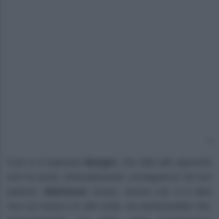
Così si è espresso
Morgan
, che oltre allo spavento
non ha avuto, fortunatamente, conseguenze nel suo
palazzo.
Mahmood
, invece, ancora non si è fatto
vivo sui social o in altri modi, ma sembrerebbe che,