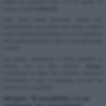
abitare nel complesso sono 70 e tra queste c’è
anche il cantante
Mahmood
.
Dalle ultime notizie pervenute, sembra che,
fortunatamente, non ci siano state vittime. L’edificio
è però completamente distrutto e ora la magistratura
deve stabilire quali siano state le cause del terribile
incendio.
Nel palazzo esattamente di fronte all’edificio in
fiamme, vive un altro cantante:
Morgan
.
Quest’ultimo, ha subito visto le fiamme, iniziando a
documentare il tutto su Instagram, sconvolto da
quanto stesse accadendo.
Morgan: “È incredibile, c’è un
grattacelo che sta andando