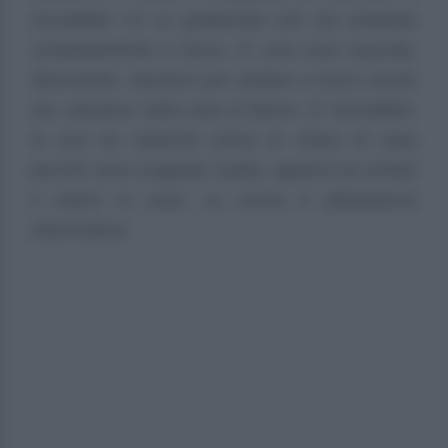
incredibile c’è un grattacielo che sta andando
completamente a fuoco. E’ una cosa assurda,
allucinante, stavamo per andare a fuoco anche
noi, stavamo nella casa di fianco. E’ incredibile.
Io non ho neanche preso le chiavi di casa
perché sono scappato subito, appena ho sentito
il calore in casa. La scena è abbastanza
drammatica.