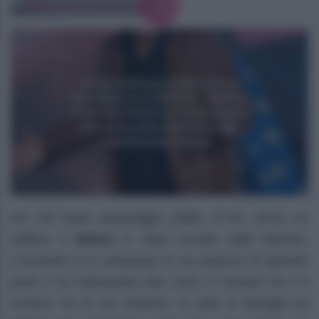
Ieri nel tardo pomeriggio (dalle 17:45, circa) un
edificio a
Milano
è stato avvolto dalle fiamme.
L’incendio si è sviluppato in un palazzo di quindici
piani e ha interessato due civici, il numero 32 e il
numero 34 di Via Antonini. In tutto le famiglie ad