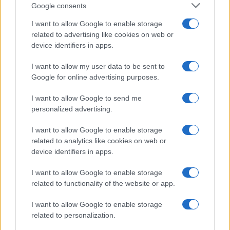
fluido può riemergere, mentre tra amici o colleghi, il
Google consents
tuo talento nel mediare sarà apprezzato per creare
I want to allow Google to enable storage
un ambiente sereno.
related to advertising like cookies on web or
device identifiers in apps.
Scorpione
I want to allow my user data to be sent to
Google for online advertising purposes.
Le tue emozioni oggi sono potenti e potrebbero
spingerti a vedere le cose in una nuova luce. Nel
I want to allow Google to send me
personalized advertising.
lavoro c’è una forte determinazione, mentre in
amore è fondamentale evitare mezze verità: la
I want to allow Google to enable storage
related to analytics like cookies on web or
schiettezza, seppur delicata, può aprire a relazioni
device identifiers in apps.
più genuine e soddisfacenti.
I want to allow Google to enable storage
Sagittario
related to functionality of the website or app.
I want to allow Google to enable storage
Il desiderio di libertà e cambiamento è forte, come
related to personalization.
se l’estate ti stesse chiamando a nuove prospettive.