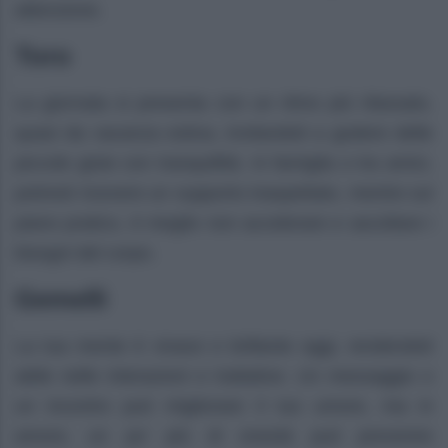
attenzione.
Toro
La giornata si presenta con un ritmo più rilassato,
quasi da vacanza estiva, invitandoti a godere delle
piccole gioie con tranquillità. In famiglia o tra amici,
potresti ricevere un supporto inaspettato, mentre sul
piano pratico, è meglio non accelerare e ascoltare i
bisogni del corpo.
Gemelli
La tua mente è vivace e brillante oggi, rendendoti
abile nelle interazioni e trattative. Un messaggio o
un incontro può migliorare il tuo umore, ma in
amore, un po’ più di onestà può prevenire