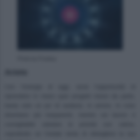
Photo by Pixabay
Ariete
Con l’energia di oggi, avrai l’opportunità di
riprendere in mano quei progetti messi da parte,
basta solo un po’ di audacia. In amore, le cose
diventano più trasparenti, mentre sul lavoro è
consigliabile valutare le priorità con calma,
soprattutto se l’estate tenta di distogliere la tua