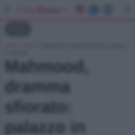
Morgan
Home
»
News
»
Mahmood, dramma sfiorato: palazzo
in fiamme
Mahmood,
dramma
sfiorato:
palazzo in