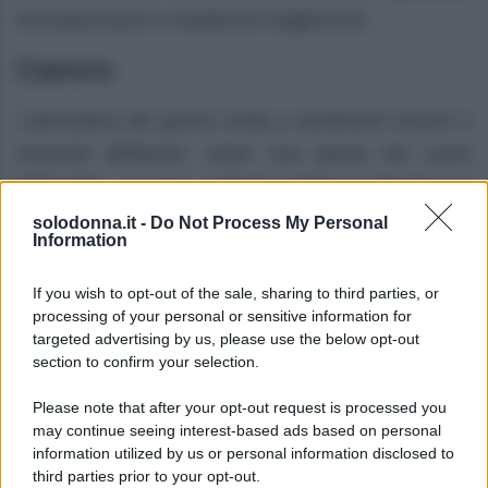
incomprensioni e mantenere leggerezza.
Cancro
L’atmosfera del giorno invita a sentimenti sinceri e
momenti affettuosi, come una pausa nel cuore
dell’estate. A casa, potresti sentire il bisogno di
ordine e comfort, mentre la tua salute potrebbe
solodonna.it -
Do Not Process My Personal
Information
beneficiare di più riposo e un ritmo più lento.
If you wish to opt-out of the sale, sharing to third parties, or
Leone
processing of your personal or sensitive information for
targeted advertising by us, please use the below opt-out
Questo periodo ti porta sotto i riflettori con un
section to confirm your selection.
fascino naturale che attira l’attenzione, specialmente
Please note that after your opt-out request is processed you
nei rapporti sociali. Sul lavoro, puoi ricevere
may continue seeing interest-based ads based on personal
conferme significative, ma cerca di non controllare
information utilized by us or personal information disclosed to
third parties prior to your opt-out.
ogni dettaglio. Una piccola distrazione estiva