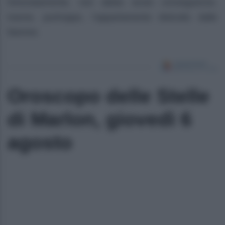
fortunatamente, non abbia avuto conseguenze,
tranne, purtroppo, l’appartamento distrutto dalle
fiamme.
Oroscopo delle Stelle
di Marlon, giovedì 6
agosto