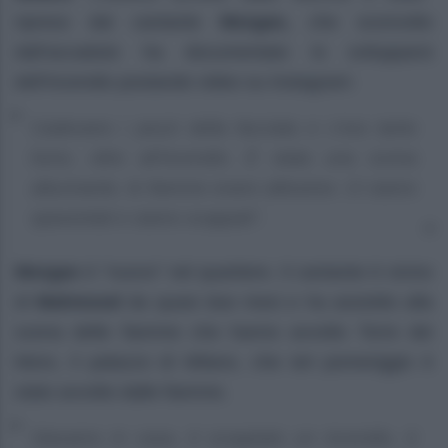
ripreso dal cantante
Morgan,
che sconvolto
dall’accaduto ha documentato lo svilupparsi
dell’incendio postando video su Instagram:
Cadevano i pezzi della facciata e c’era tanto
fumo, oltre all’incendio. È stata una scena
allucinante, le fiamme erano altissime. Ci siamo
spaventati e siamo scappati”.
Morgan
è “nuovo” nel quartiere. Il cantante è vicino
di
Mahmood
da quasi due mesi e ha assistito alla
scena delle fiamme che hanno avvolto Torre dei
Moro, il palazzo di Milano, che ieri pomeriggio è
stato avvolto dalle fiamme.
Stavamo in casa, è scoppiato un incendio, è