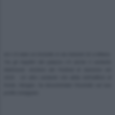
Ieri c’è stato un incendio in via Antonini 32 a Milano.
Tra gli inquilini del palazzo c’è anche il cantante
Mahmood, vincitore del Festival di Sanremo nel
2019. Un altro cantante che abita nell’edificio di
fronte, Morgan, ha documentato l’incendio sul suo
profilo Instagram.