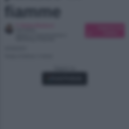
fiamme
F. Naima Bartocci
Suggerisci una
Giornalista
modifica
Master in Comunicazione e
Marketing d'impresa
30/08/2021
Tempo di lettura: 3 minuti
Seguici su
Fonti Preferite