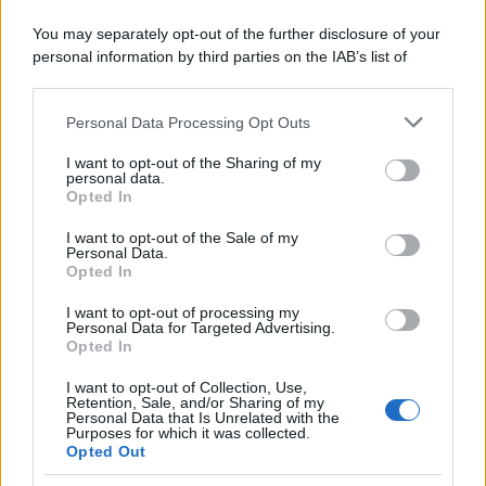
potrebbe portare anche un incontro piacevole.
You may separately opt-out of the further disclosure of your
personal information by third parties on the IAB’s list of
Vergine
downstream participants.
Personal Data Processing Opt Outs
This information may also be disclosed by us to third parties
La tua praticità è particolarmente utile oggi,
on the IAB’s List of Downstream Participants that may further
aiutandoti a risolvere questioni irrisolte da tempo. La
I want to opt-out of the Sharing of my
disclose it to other third parties.
personal data.
tua chiarezza mentale è un grande vantaggio nel
Opted In
Please note that this website/app uses one or more Google
lavoro, ma sarebbe saggio conservare energie
services and may gather and store information including but
I want to opt-out of the Sale of my
Personal Data.
not limited to your visit or usage behaviour. You may click to
riguardo alla salute e al sonno, senza esagerare con
Opted In
grant or deny consent to Google and its third-party tags to
richieste a te stesso.
use your data for below specified purposes in below Google
I want to opt-out of processing my
consent section.
Personal Data for Targeted Advertising.
Bilancia
Opted In
I want to opt-out of Collection, Use,
La giornata promuove armonia, ma anche
Retention, Sale, and/or Sharing of my
Personal Data that Is Unrelated with the
l’esigenza di decidere con più chiarezza dove
Purposes for which it was collected.
Opted Out
investire energia e sentimenti. In amore, un dialogo