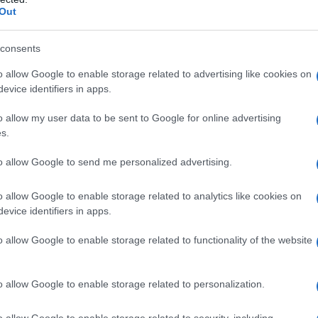
Out
consents
o allow Google to enable storage related to advertising like cookies on
evice identifiers in apps.
 sui
social e messaggi privati
, sembra
essere
o allow my user data to be sent to Google for online advertising
dalla cantante. Sullo sfondo, peraltro, si profila
s.
orazione musicale
tra i due.
to allow Google to send me personalized advertising.
omento di
grande serenità personale
. Infatti,
o allow Google to enable storage related to analytics like cookies on
trovato una
qualità di vita intensa e libera
,
evice identifiers in apps.
o allow Google to enable storage related to functionality of the website
ai
confermato ufficialmente la loro relazione
,
ocabili. Così, per esempio, ricordiamo che ci
o allow Google to enable storage related to personalization.
e
congiunte,
passeggiate per Milano
, e, forse,
o allow Google to enable storage related to security, including