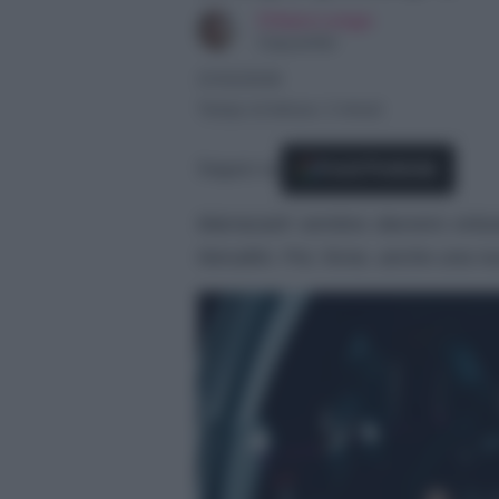
Chiara Longo
Copywriter
21/02/2026
Tempo di lettura: 2 minuti
Seguici su
Fonti Preferite
Marracash sembra davvero entusi
Nerudini. Poi, forse, anche una n