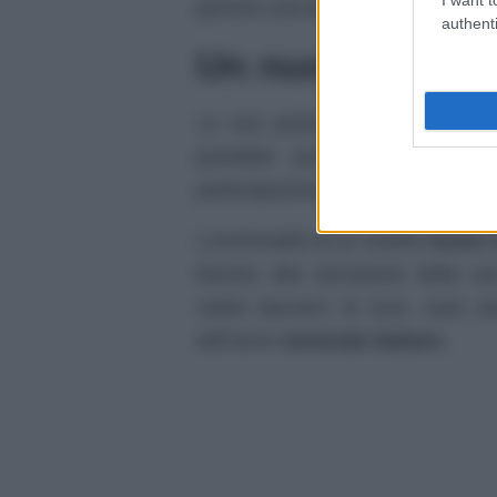
persino una
convivenza
.
authenti
Un nuovo proget
Le voci parlano infatti di un
pro
potrebbe presto vedere la l
partecipazione, ma di un
brano in
L’eventualità di un inedito
brano 
fascino alla narrazione della su
vedrà davvero la luce, sarà se
dell’anno
musicale italiano
.