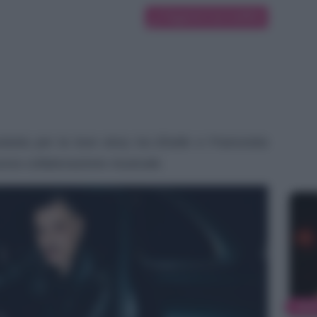
Suggerisci una modifica
asta per la love story tra Elodie e Franceska
uova collaborazione musicale.
NEW