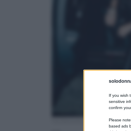
solodonna
If you wish 
sensitive in
confirm your
Please note
Foto Marracash profilo ufficiale Instagram
based ads b