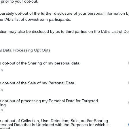
o per la storia
 prior to your opt-out.
ie
rately opt-out of the further disclosure of your personal information by
he IAB’s list of downstream participants.
NEW
ge su Oggi, avrebbe ripreso
contatti con Elodie
.
tion may also be disclosed by us to third parties on the IAB’s List of 
Or
 that may further disclose it to other third parties.
ve
una
relazione romantica
, bensì per offrire il
 that this website/app uses one or more Google services and may gath
 con la ballerina Franceska Nuredini
.
l Data Processing Opt Outs
including but not limited to your visit or usage behaviour. You may click 
L
 to Google and its third-party tags to use your data for below specifi
o opt-out of the Sharing of my personal data.
ogle consent section.
In
Or
ve
o opt-out of the Sale of my Personal Data.
In
Or
ve
to opt-out of processing my Personal Data for Targeted
ing.
In
Or
o opt-out of Collection, Use, Retention, Sale, and/or Sharing
ve
ersonal Data that Is Unrelated with the Purposes for which it
lected.