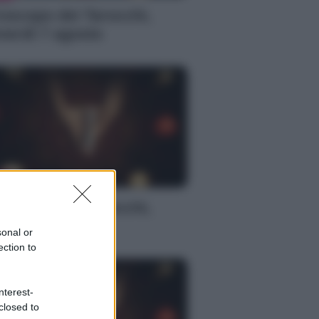
oscopo dei Tarocchi,
nerdì 7 agosto
S
oscopo dei Tarocchi,
nerdì 7 agosto
sonal or
ection to
nterest-
closed to