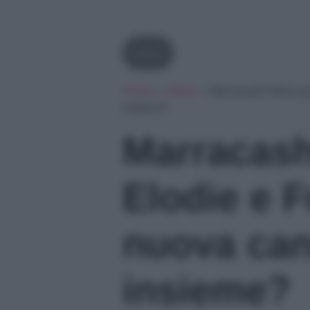
News
Home
»
News
»
Marracash felice p
insieme?
Marracash
Elodie e 
nuova ca
insieme?