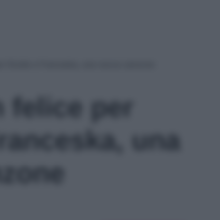
er Elodie e Franceska, una nuova canzone
 felice per
Franceska, una
nzone