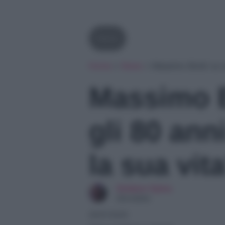
News
Home
»
News
»
Massimo Boldi va ve
Massimo B
gli 80 ann
la sua vit
Giuliano Spina
Giornalista
20/07/2025