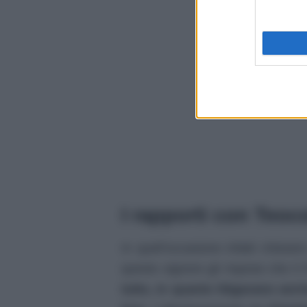
I rapporti con Teoco
In quell’occasione infatti chiese
questo signore gli rispose che il
tutto, in quanto litigavano anch