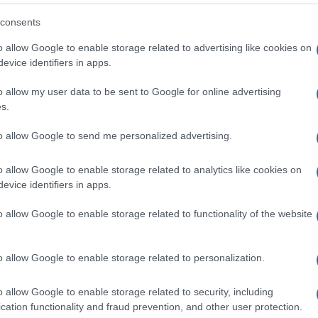
teggerà assieme a una cinquantina di amici.
consents
via di una gag televisiva passata alla storia ha
o allow Google to enable storage related to advertising like cookies on
ghino la sua vita, che potrebbe sembrare a
evice identifiers in apps.
m. E’ stato infatti
un batterista capellone, un
o allow my user data to be sent to Google for online advertising
sterity e il gestore di una latteria
nella quale
s.
a di diventare un attore comico da un talento
to allow Google to send me personalized advertising.
lo spettacolo, questo forse lo sanno in pochi, è
r lui arrivò con il gruppo dei Gatti di Vicolo
o allow Google to enable storage related to analytics like cookies on
evice identifiers in apps.
 Pozzetto. In questo legame con questi attori ci
he litigi per soldi e serate leggendarie, come
o allow Google to enable storage related to functionality of the website
bbia per Rimini.
o allow Google to enable storage related to personalization.
o allow Google to enable storage related to security, including
cation functionality and fraud prevention, and other user protection.