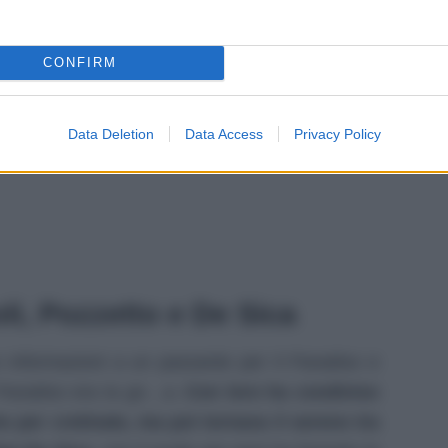
CONFIRM
Data Deletion
Data Access
Privacy Policy
li, Pozzetto e De Sica
ro informazioni a un passante per Il Paradiso e
 Paradiso era la gn…a.
Con loro ha condiviso
e per cretinate, ma poi tornava il sereno tra