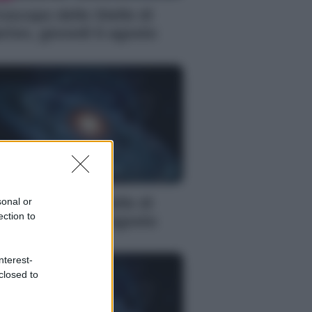
oscopo delle Stelle di
rlon, giovedì 6 agosto
S
oscopo delle Stelle di
sonal or
ection to
rlon, giovedì 6 agosto
nterest-
closed to