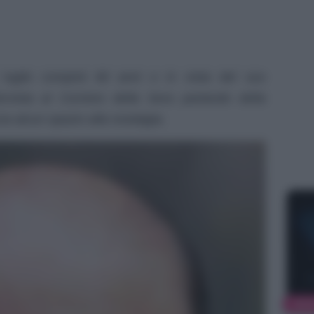
luglio compirà 80 anni e in vista del suo
ervista al Corriere della Sera parlando della
cia alcun spazio alla nostalgia.
NEW