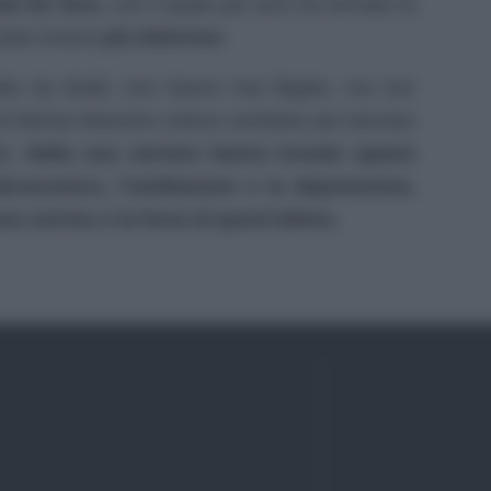
ian De Sica
, con il quale per anni ha formato la
stato invece
più doloroso
.
etto da Boldi, non hanno mai litigato, ma non
di Marisa Massimo voleva cambiare per lasciare
ie.
Nella sua carriera hanno trovato spazio
coscenico, l’umiliazione e la depressione,
o sorriso e la forza di quest’ultimo.