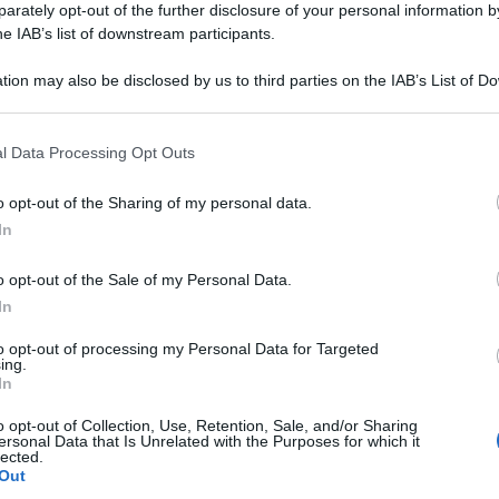
rately opt-out of the further disclosure of your personal information by
he IAB’s list of downstream participants.
tion may also be disclosed by us to third parties on the IAB’s List of 
NEW
 that may further disclose it to other third parties.
Or
 that this website/app uses one or more Google services and may gath
Ma
l Data Processing Opt Outs
including but not limited to your visit or usage behaviour. You may click 
 to Google and its third-party tags to use your data for below specifi
o opt-out of the Sharing of my personal data.
ogle consent section.
L
In
Or
o opt-out of the Sale of my Personal Data.
In
Ma
to opt-out of processing my Personal Data for Targeted
Or
ing.
In
Ma
o opt-out of Collection, Use, Retention, Sale, and/or Sharing
ima di diventare attore
Or
ersonal Data that Is Unrelated with the Purposes for which it
lected.
Ma
Out
, in quanto va verso un futuro sconosciuto, e il