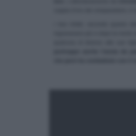
loro
. L’allontanamento da
Christ
coppia d’oro dei cinepanettoni, è 
I due infatti, secondo quanto d
ingranavano più e dopo la morte 
qualcosa di diverso alle sue figl
purtroppo anche l’ansia da pal
che però ha combattuto con il su