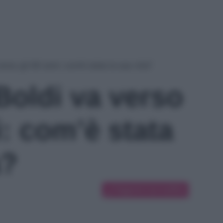
rso gli 80 anni: com’è stata la sua vita?
oldi va verso
i: com’è stata
a?
Suggerisci una modifica