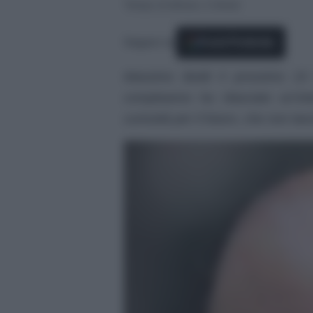
Tempo di lettura: 2 minuti
Seguici su
Fonti Preferite
Massimo Boldi il prossimo 23 
compleanno ha rilasciato un’int
curiosità per il futuro, che non las