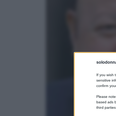
solodonna
If you wish 
sensitive in
confirm your
Please note
based ads b
third parties