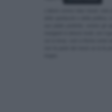
L’attore comico Max Giusti, noto 
dello spettacolo e della politica, 
suo piatto preferito, ovvero gli s
mangiarli in diversi modi, con il gu
cui si trova, così a Roma come a
non fa parte del menù se la fa pr
troppo.