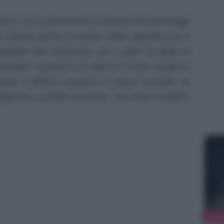
per le sue innumerevoli imitazioni di personaggi
si cimenta anche in cucina. Nello specifico per il
paghetti alla carbonara, per i quali ha detto di
anciale, la panna e lo speck e in tutti i luoghi in
nche a Milano o Sondrio. E, dulcis in fundo, se
eparare e portare al tavolo, ma senza insistere
NEW