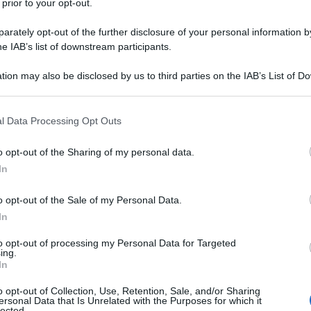
 prior to your opt-out.
rately opt-out of the further disclosure of your personal information by
he IAB’s list of downstream participants.
NEW
tion may also be disclosed by us to third parties on the IAB’s List of 
 that may further disclose it to other third parties.
Ce
Ig
 that this website/app uses one or more Google services and may gath
l Data Processing Opt Outs
including but not limited to your visit or usage behaviour. You may click 
su
 to Google and its third-party tags to use your data for below specifi
o opt-out of the Sharing of my personal data.
ogle consent section.
In
L
o opt-out of the Sale of my Personal Data.
Be
In
ag
to opt-out of processing my Personal Data for Targeted
tr
ing.
In
St
o opt-out of Collection, Use, Retention, Sale, and/or Sharing
Li
ersonal Data that Is Unrelated with the Purposes for which it
lected.