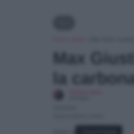
News
Home
»
News
»
Max Giusti va pazz
Max Giust
la carbon
Giuliano Spina
Giornalista
27/04/2024
Tempo di lettura: 3 minuti
Seguici su
Fonti Preferite