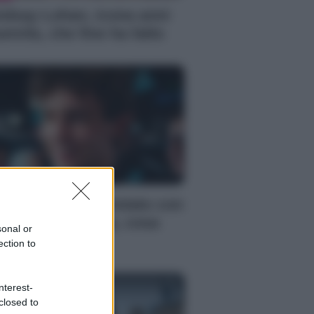
ndsay Lohan, icona anni
emila, che fine ha fatto
S
mi Antonelli avvistato con
a nuova ragazza, cosa
sonal or
ppiamo
ection to
nterest-
closed to