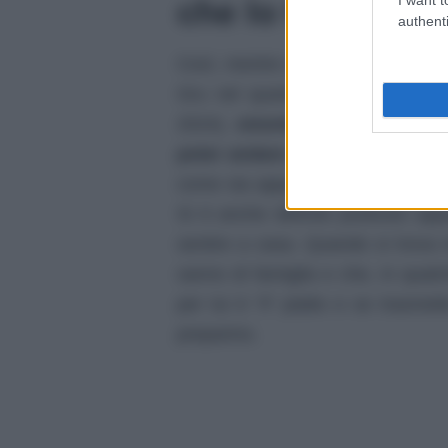
che lo fa sentire
authenti
Così, mentre si prepara al suo pr
Gru nel quarto capitolo dei Min
2024),
smonta la teoria della r
poter andare incontro a tante c
come sia appassionato per ricercare
Si è anche definito piuttosto app
sentire a casa. Quando si trova m
sanno di famiglia e che, in qualc
per lui è “il” piatto e se trasme
preparino.