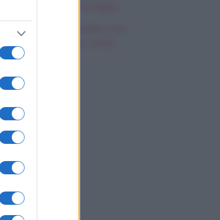
emila, che fine ha fatto
mi Antonelli avvistato con
a nuova ragazza, cosa
appiamo