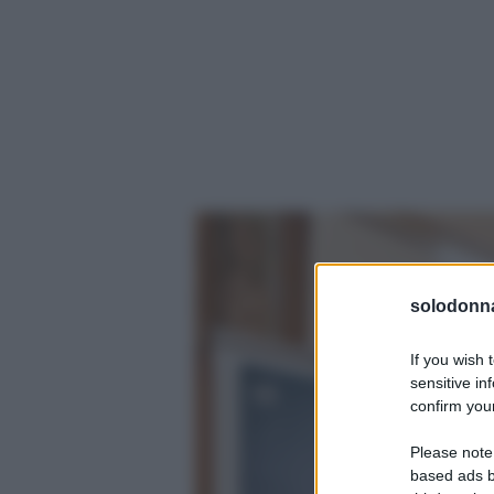
solodonna
If you wish 
sensitive in
confirm your
Please note
based ads b