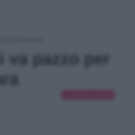
o per la carbonara
i va pazzo per
ara
Suggerisci una modifica