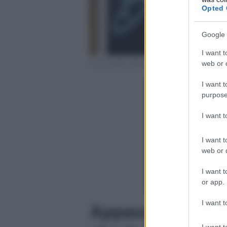
Opted 
Google 
I want t
Foto profilo ufficiale Instagram
web or d
I want t
purpose
I want 
I want t
web or d
I want t
or app.
I want t
Appassionato e a
I want t