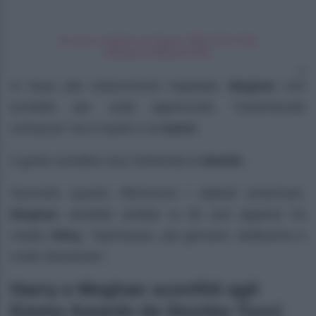
Un post condiviso da Aspen Valley Polo Club
(@aspenvalleypoloclub)
In base alle indiscrezioni trapelate,
Meghan
non
avrebbe per nulla apprezzato “l’amichevole
vicinanza” tra il marito e la
Ganzi
.
Il gesto avrebbe reso furibonda la
Markle
.
Secondo quanto riferiscono i tabloid americani,
Meghan
sarebbe andato in tilt non appena ha
notato
Riley
, “talentuosa, più giovane, bellissima e
molto divertente”.
Harry e Meghan sconfitti agli
Emmy Awards da Stunley Tucci