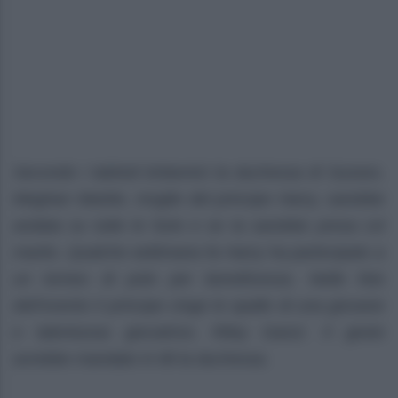
Secondo i tabloid britannici la duchessa di Sussex,
Meghan Markle, moglie del principe Harry, sarebbe
andata su tutte le furie e se la sarebbe presa col
marito. Qualche settimana fa Harry ha partecipato a
un torneo di polo per beneficenza. Nelle foto
dell’evento il principe cinge le spalle di una giovane
e talentuosa giocatrice, Riley Ganzi. Il gesto
avrebbe mandato in tilt la duchessa.