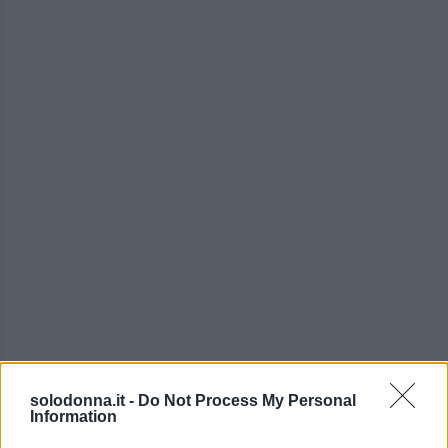
La Promessa, anticipazioni
solodonna.it -
Do Not Process My Personal
sabato 8 agosto 2026: Adriano
Information