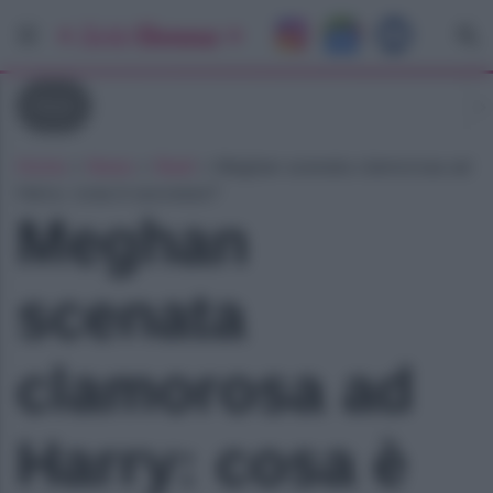
Reali
Home
»
News
»
Reali
»
Meghan scenata clamorosa ad
Harry: cosa è successo?
Meghan
scenata
clamorosa ad
Harry: cosa è