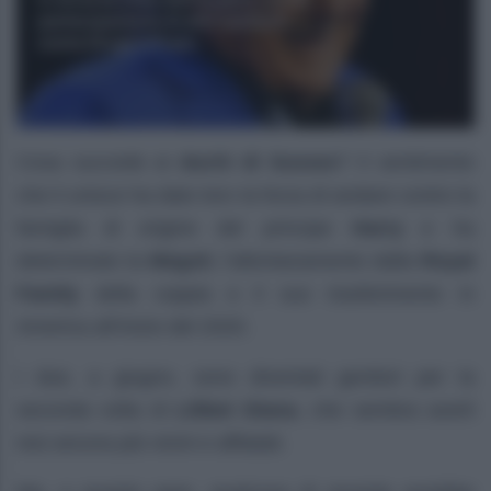
Cosa succede ai
duchi di Sussex
? Il sentimento
che li unisce ha dato loro la forza di andare contro la
famiglia di origine del principe
Harry
e ha
determinato la
Megxit
, l’allontanamento dalla
Royal
Family
della coppia e il suo trasferimento in
America all’inizio del 2020.
I due, a giugno, sono diventati genitori per la
seconda volta di
Lilibet Diana
, che sembra averli
resi ancora più vicini e affiatati.