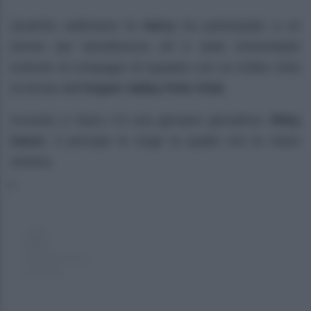
Qualche settimana fa
Harry
ha partecipato a un
torneo per beneficenza ed è stato immortalato
insieme ai compagni di squadra con un trofeo vinto
al torneo dell’
Aspen Valley Polo Club
.
Accanto a Harry c’è una giovane giocatrice,
Riley
Ganzi
. Il principe le cinge la spalla con la mano
sinistra.