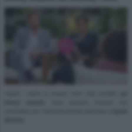
Intanto i duchi di Sussex sono stati sconfitti agli
Emmy Awards
, dove avevano ricevuto una
nomination per l’intervista-bomba rilasciata a
Oprah
Winfrey
.