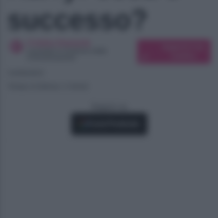
successo?
Cristina Damante
Suggerisci una
Laureata in Scienze della
modifica
Comunicazione
14/09/2021
Tempo di lettura: 2 minuti
Seguici su
Fonti Preferite