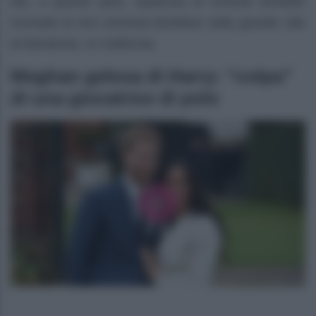
Ma, a quanto pare, qualcosa di recente avrebbe
incrinato la loro armonia familiare nella grande villa
di Montecito, in California.
Meghan gelosa di Harry: “colpa”
di una giocatrice di polo