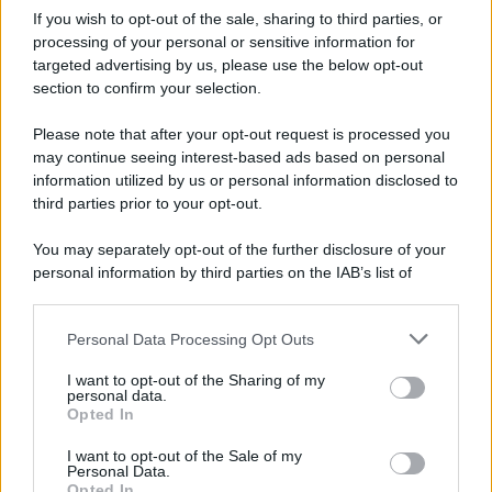
prende una decisione importante
If you wish to opt-out of the sale, sharing to third parties, or
processing of your personal or sensitive information for
Come vedremo nelle anticipazioni de La Promessa
targeted advertising by us, please use the below opt-out
section to confirm your selection.
di sabato 8 agosto 2026, Manuel porterà avanti
alcune indagini segrete su Enora, provocando una
Please note that after your opt-out request is processed you
frattura con Tono
. Nel frattempo Curro e Angela
may continue seeing interest-based ads based on personal
information utilized by us or personal information disclosed to
continueranno a sognare un futuro insieme, mentre
third parties prior to your opt-out.
Adriano prende una decisione importante destinata
You may separately opt-out of the further disclosure of your
a cambiare tutto e la comunicherà ad Alonso.
personal information by third parties on the IAB’s list of
downstream participants.
Manuel e Tono ai ferri corti
Personal Data Processing Opt Outs
This information may also be disclosed by us to third parties
Le indagini segrete di Manuel su Enora finiranno per
on the IAB’s List of Downstream Participants that may further
I want to opt-out of the Sharing of my
compromettere il suo
rapporto con Tono
, che non
disclose it to other third parties.
personal data.
Opted In
prenderà affatto bene il comportamento dell’amico.
Please note that this website/app uses one or more Google
services and may gather and store information including but
Contemporaneamente il ritorno di Pia apparirà
I want to opt-out of the Sale of my
Personal Data.
not limited to your visit or usage behaviour. You may click to
sempre più lontano, alimentando nuove tensioni alla
Opted In