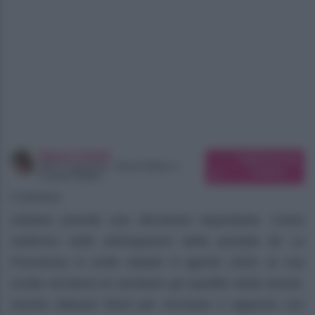
Elena Carletti
Suggerisci una
SEO Copywriter, Ghost Writer e
modifica
Content Editor
07/08/2026
Adriano prende una decisione importante. Come
vedremo nelle anticipazioni della puntata de La
Promessa in onda sabato 8 agosto 2026, la sua
scelta rischierà di cambiare gli equilibri della tenuta,
mentre Manuel finirà per incrinare il rapporto con