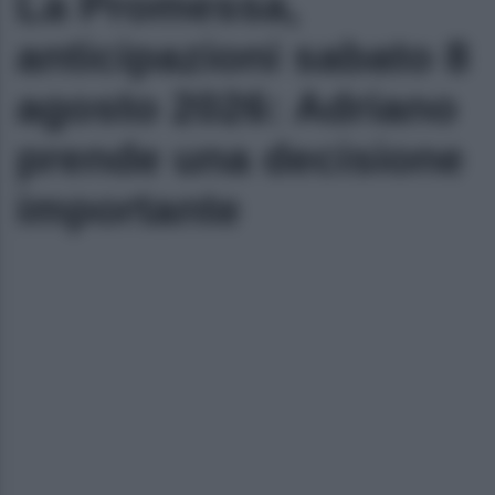
La Promessa,
anticipazioni sabato 8
agosto 2026: Adriano
prende una decisione
importante