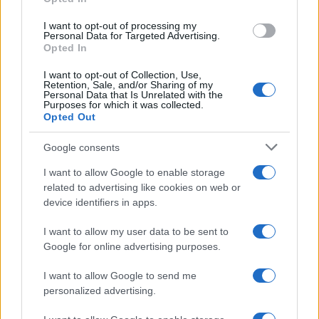
grant or deny consent to Google and its third-party tags to
tenuta.
use your data for below specified purposes in below Google
I want to opt-out of processing my
consent section.
Personal Data for Targeted Advertising.
Curro e Angela continueranno a
immaginare un
Opted In
futuro insieme
, ma i dubbi della ragazza
I want to opt-out of Collection, Use,
renderanno sempre più complicata la realizzazione
Retention, Sale, and/or Sharing of my
Personal Data that Is Unrelated with the
del loro sogno.
Purposes for which it was collected.
Opted Out
Adriano cambia gli equilibri della
Google consents
tenuta
I want to allow Google to enable storage
La servitù proverà ad
aiutare Petra
nello
related to advertising like cookies on web or
device identifiers in apps.
svolgimento delle sue responsabilità quotidiane,
suscitando però la dura reazione di Cristóbal,
I want to allow my user data to be sent to
Google for online advertising purposes.
infastidito dall’iniziativa dei domestici.
Infine Adriano comunicherà ad Alonso una
I want to allow Google to send me
personalized advertising.
decisione molto importante
, destinata a
modificare gli equilibri della tenuta e ad aprire una