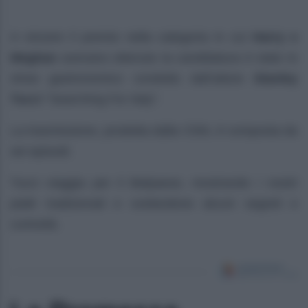
A vincere il premio nella categoria in cui
Harry e
Meghan
avevano ottenuto la candidatura è stato lo
show gastronomico condotto dall’attore
Stanley
Tucci
“Searching For Italy”.
La trasmissione, prodotta dalla CNN, è composta da
sei episodi.
Tucci viaggia per il Belpaese, mostrando i nostri
piatti tradizionali e svelandone alcuni segreti e
curiosità.