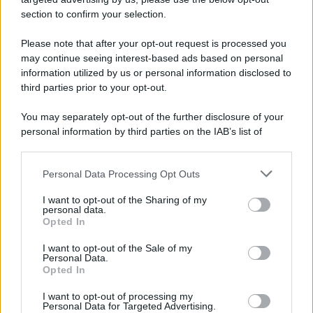
section to confirm your selection.
Please note that after your opt-out request is processed you
may continue seeing interest-based ads based on personal
information utilized by us or personal information disclosed to
third parties prior to your opt-out.
You may separately opt-out of the further disclosure of your
personal information by third parties on the IAB’s list of
downstream participants.
Personal Data Processing Opt Outs
This information may also be disclosed by us to third parties
on the IAB’s List of Downstream Participants that may further
I want to opt-out of the Sharing of my
disclose it to other third parties.
personal data.
Opted In
Please note that this website/app uses one or more Google
services and may gather and store information including but
I want to opt-out of the Sale of my
Personal Data.
not limited to your visit or usage behaviour. You may click to
Opted In
grant or deny consent to Google and its third-party tags to
use your data for below specified purposes in below Google
I want to opt-out of processing my
consent section.
Personal Data for Targeted Advertising.