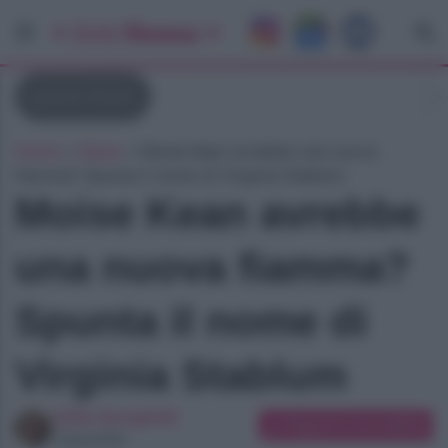
Ignazio Moser
Home
»
News
»
Moise Kean avrebbe una nuova
fiamma? Spunta il nome di Virginia Stablum
Moise Kean avrebbe
una nuova fiamma?
Spunta il nome di
Virginia Stablum
Erika Serughetti
Suggerisci una modifica
Copywriter