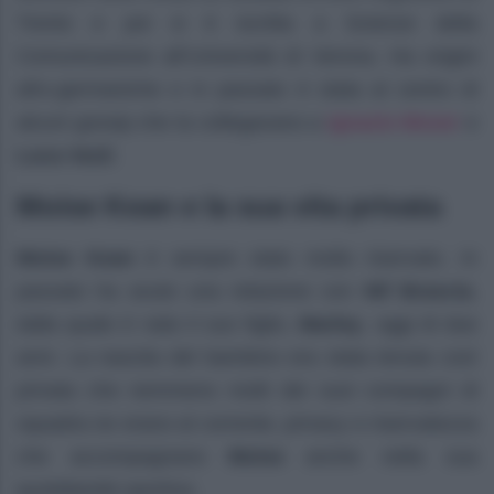
Trento e poi si è iscritta a Scienze della
Comunicazione all’Università di Verona.
Ha origini
afro-germaniche e in passato è stata al centro di
Ignazio Moser
alcuni gossip che la collegavano a
e
Luca Vezil
.
Moise Kean e la sua vita privata
Moise Kean
è sempre stato molto riservato. In
passato ha avuto una relazione con
Nif Brascia
,
dalla quale è nato il suo figlio,
Marley
, oggi di due
anni. La nascita del bambino era stata tenuta così
privata che nemmeno molti dei suoi compagni di
squadra ne erano al corrente, privacy e riservatezza
che accompagnano
Moise
anche nella sua
quotidianità sportiva.