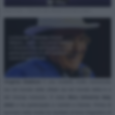
Moise Kean – Foto sito web ufficiale Fiorentina Calcio
Virginia Stablum
è una modella molto conosciuta
sia nel mondo delle sfilate sia nel mondo della tv e
del Gossip nostrano. È stata
Miss Universe Italy
2022
e ha partecipato a Uomini e Donne. Prima di
lavorare nella moda ha studiato al liceo linguistico di