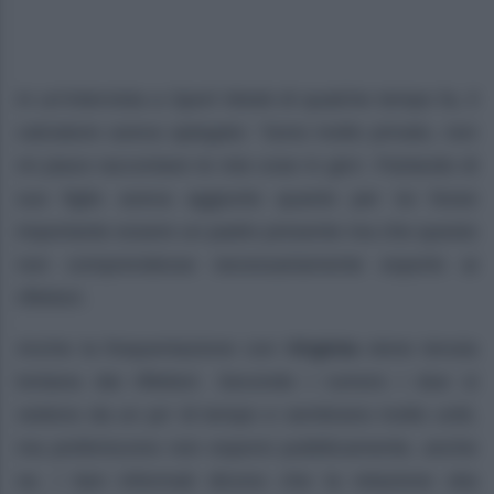
In un’intervista a Sport Week di qualche tempo fa, il
calciatore aveva spiegato: ‘
Sono molto privato, non
mi piace raccontare le mie cose in giro’.
Parlando di
suo figlio aveva aggiunto quanto per lui fosse
importante essere un padre presente ma che questo
non comprendesse necessariamente esporlo ai
riflettori.
Anche la frequentazione con
Virginia
viene tenuta
lontana dai riflettori. Secondo i rumors i due si
vedono da un po’ di tempo e sembrano molto uniti,
ma preferiscono non esporsi pubblicamente, anche
se, i ben informati dicono che la relazione stia