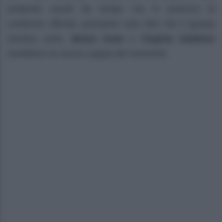
andando avanti da tempo ma in assenza di
conferme ufficiali, possiamo solo dire che il gossip
sembra certo:
Moise Kean
e
Virginia Stablum
sarebbero la nuova coppia del momento.