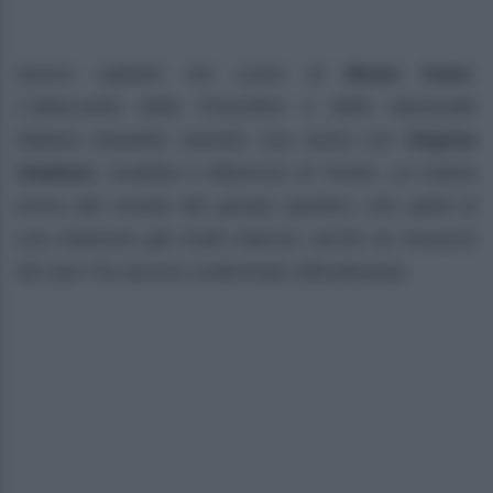
Nuovo capitolo nel cuore di
Moise Kean
.
L’attaccante della Fiorentina e della Nazionale
italiana starebbe vivendo una storia con
Virginia
Stablum
, modella e influencer di Trento. La notizia
arriva dal mondo del gossip sportivo, che parla di
una relazione già molto intensa, anche se nessuno
dei due l’ha ancora confermata ufficialmente.