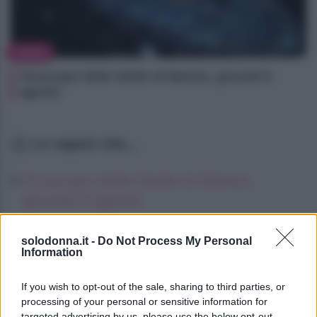
NEWS
Oroscopo delle Stelle di Marlon, giovedì 6
agosto
Lo sapevi che...
Oroscopo delle Stelle di Marlon,
giovedì 6 agosto
Oroscopo delle Stelle di Marlon,
solodonna.it -
Do Not Process My Personal
giovedì 6 agosto
Information
Oroscopo delle Stelle di Marlon,
If you wish to opt-out of the sale, sharing to third parties, or
giovedì 6 agosto
processing of your personal or sensitive information for
targeted advertising by us, please use the below opt-out