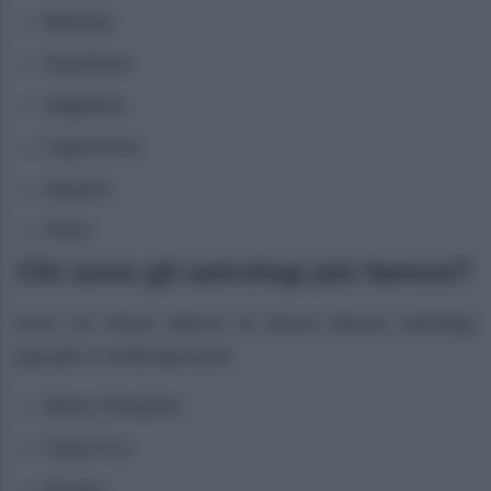
Bilancia
Scorpione
Sagittario
Capricorno
Aquario
Pesci
Chi sono gli astrologi più famosi?
Ecco un breve elenco di alcuni famosi astrologi
passati e contemporanei
Marco Pesatore
Paolo Fox
Branko