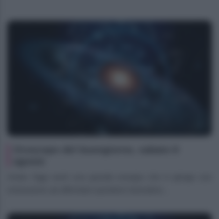
Oroscopo del buongiorno, sabato 8
agosto
Ariete Oggi senti una grande energia che ti spinge con
entusiasmo ad affrontare questioni lavorative...