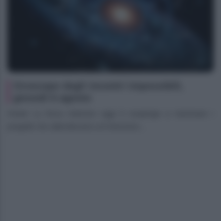
Oroscopo degli incontri impossibili,
giovedì 6 agosto
Ariete La forza interiore oggi ti sospinge a rianimare i
progetti che attendevano un’iniezione...