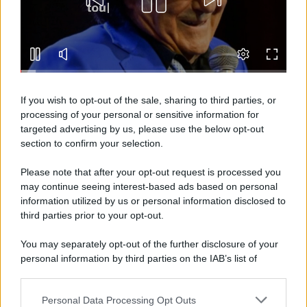
calciatore mamma a tempo pieno
Oroscopo del pomeriggio, sabato 8
agosto
Oroscopo del pomeriggio, sabato 8
If you wish to opt-out of the sale, sharing to third parties, or
agosto
processing of your personal or sensitive information for
targeted advertising by us, please use the below opt-out
section to confirm your selection.
Please note that after your opt-out request is processed you
may continue seeing interest-based ads based on personal
information utilized by us or personal information disclosed to
third parties prior to your opt-out.
You may separately opt-out of the further disclosure of your
personal information by third parties on the IAB’s list of
downstream participants.
Personal Data Processing Opt Outs
This information may also be disclosed by us to third parties