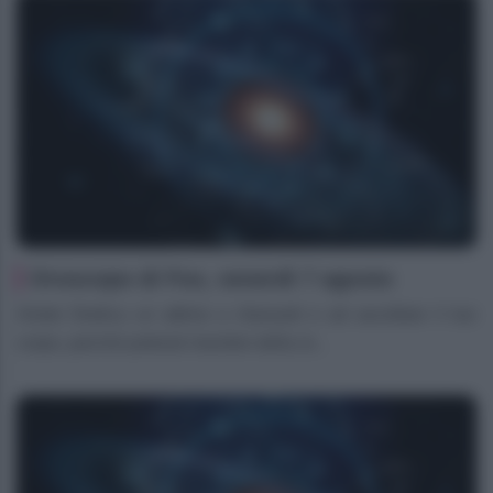
Oroscopo di Fox, venerdì 7 agosto
Ariete Dedica un attimo a rilassarti e ad ascoltare il tuo
corpo, perché potresti risentire della st...