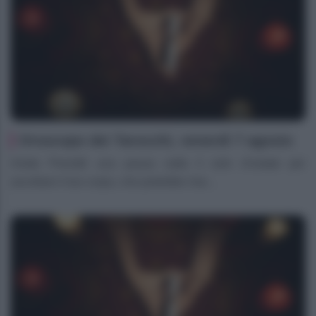
Oroscopo dei Tarocchi, venerdì 7 agosto
Ariete Prenditi una pausa sotto il sole d’estate per
ascoltare il tuo corpo, che potrebbe rise...