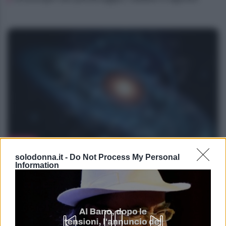
NEWS
solodonna.it -
Do Not Process My Personal
Oroscopo del pomeriggio, sabato 8 agosto
Information
Lo sapevi che...
Gianluca Gaetano, la moglie del