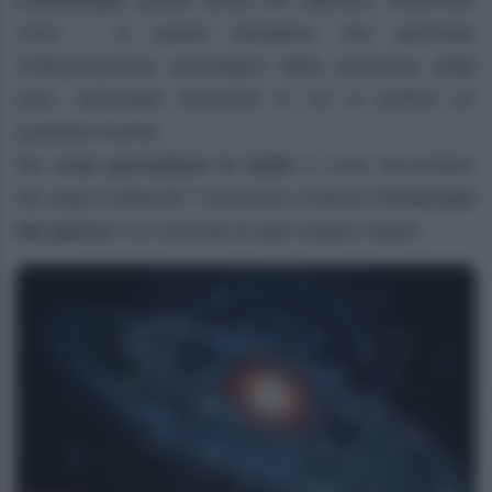
L’oroscopo
, parola latina che significa “osservare
l’ora”, è quella disciplina che permette
l’interpretazione astrologica della posizione degli
astri, nell’esatto momento in cui si verifica un
qualsiasi evento.
Ma
cosa prevedono le stelle
e cosa raccontano
dei segni zodiacali? Scopriamo insieme
l’oroscopo
del giorno
e le curiosità di ogni singolo segno