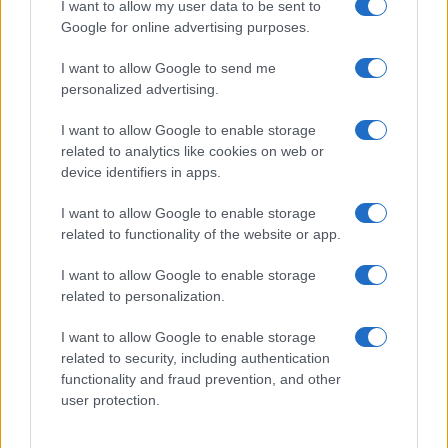
Seguici su Google News
I want to allow my user data to be sent to
Google for online advertising purposes.
I want to allow Google to send me
personalized advertising.
I want to allow Google to enable storage
related to analytics like cookies on web or
device identifiers in apps.
CHI SIAMO
REDAZIONE
CONTATTI
I want to allow Google to enable storage
related to functionality of the website or app.
© 2026 - SOLODONNA - P.IVA 04827280654 - TESTATA REGISTRATA AL
TRIBUNALE DI NOCERA INFERIORE N. 6/2020 - RG N. 1338/2020
I want to allow Google to enable storage
ISCRIZIONE AL ROC N. 35792 – ISCRITTA ALL’ANSO (ASSOCIAZIONE
related to personalization.
NAZIONALE STAMPA ONLINE)
I want to allow Google to enable storage
Privacy e Notifiche
related to security, including authentication
functionality and fraud prevention, and other
Preferenze privacy
user protection.
Mappa del sito