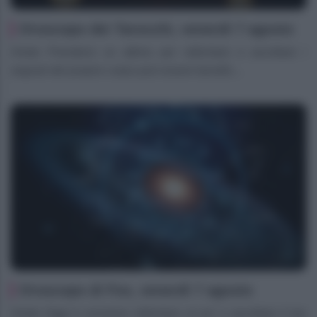
Oroscopo dei Tarocchi, venerdì 7 agosto
Ariete Prendersi un attimo per rallentare e ascoltare i
segnali del proprio corpo può essere benefic...
Oroscopo di Fox, venerdì 7 agosto
Ariete Oggi ti conviene rallentare un po’ e ascoltare il tuo