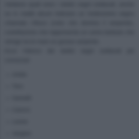
Vediamo quali sono i dodici segni zodiacali, anche
se in realtà alcuni indicano un tredicesimo segno
chiamato Ofiuco (colui che domina il serpente),
costellazione che rappresenta un uomo barbuto che
stringe tra le mani un grosso serpente.
Ecco l’elenco dei dodici segni zodiacali più
conosciuti
Ariete
Toro
Gemelli
Cancro
Leone
Vergine