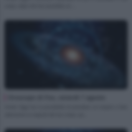
corpo, dato che hai assorbito un ...
Oroscopo di Fox, venerdì 7 agosto
Ariete Oggi hai la possibilità di prendere un respiro e fare
attenzione ai segnali del tuo corpo, po...