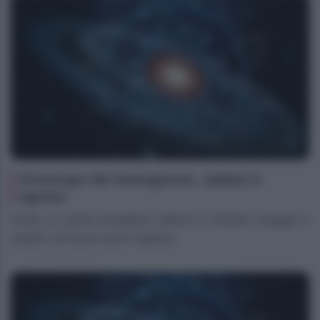
Oroscopo del buongiorno, sabato 8
agosto
Ariete La spinta energetica odierna ti infonde coraggio e
vitalità: sul lavoro avrai l’opportu...