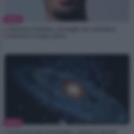
NEWS
Gianluca Gaetano, la moglie del calciatore
mamma a tempo pieno
NEWS
Oroscopo del pomeriggio, sabato 8 agosto