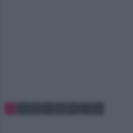
1
2
3
…
54
55
…