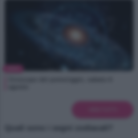
NEWS
Oroscopo del pomeriggio, sabato 8
agosto
VEDI TUTTI
Quali sono i segni zodiacali?