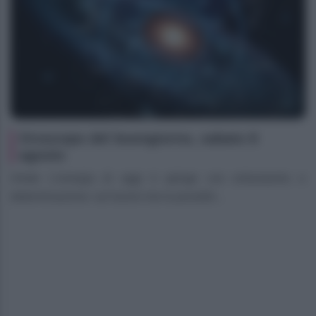
Oroscopo del buongiorno, sabato 8
agosto
Ariete L’energia di oggi ti spinge con entusiasmo e
determinazione: sul lavoro hai la possibil...