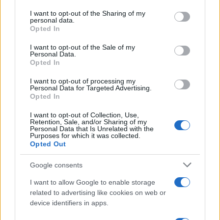
on the IAB’s List of Downstream Participants that may further
I want to opt-out of the Sharing of my
disclose it to other third parties.
personal data.
Opted In
Please note that this website/app uses one or more Google
services and may gather and store information including but
I want to opt-out of the Sale of my
Personal Data.
not limited to your visit or usage behaviour. You may click to
Opted In
grant or deny consent to Google and its third-party tags to
use your data for below specified purposes in below Google
I want to opt-out of processing my
consent section.
Personal Data for Targeted Advertising.
Opted In
I want to opt-out of Collection, Use,
Retention, Sale, and/or Sharing of my
Personal Data that Is Unrelated with the
Purposes for which it was collected.
Opted Out
Google consents
I want to allow Google to enable storage
related to advertising like cookies on web or
device identifiers in apps.