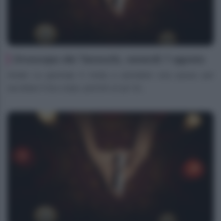
Oroscopo dei Tarocchi, venerdì 7 agosto
Ariete La giornata ti invita a prendere una pausa per
ascoltare il tuo corpo, perché un po’ di...