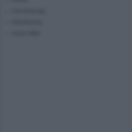
Lisa Morpurgo
Rob Brezsny
Susan Miller