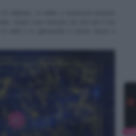
 01 febbraio. Le stelle ci forniscono preziose
nata. Scopri cosa riservano gli astri per il tuo
le sfide e le opportunità in amore, lavoro e
NEW