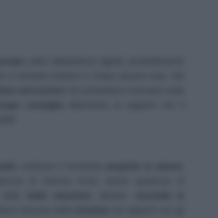
oscopo,
siete abbastanza agitati, probabilmente
to e vorreste mettere in chiaro alcune cose. Nel
itare nervosismi
che potrebbero riversarsi nella
copo consiglia
attenzione ai rapporti con il
oltà!
elli,
continua il momento
propizio in amore
,
ualcosa di diverso forse anche qualcosa di
e delle
belle emozioni
. Mentre,
secondo le
bero nascere delle
tensioni
nei rapporti con gli