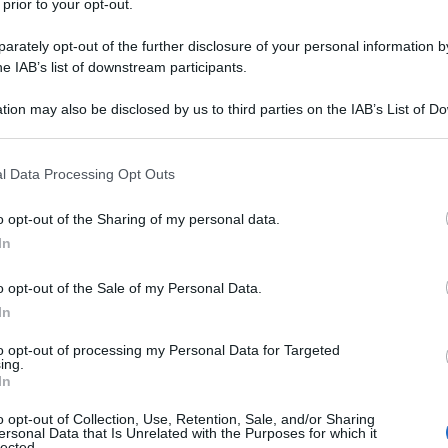
 prior to your opt-out.
rately opt-out of the further disclosure of your personal information by
1 febbraio
he IAB’s list of downstream participants.
NEW
tion may also be disclosed by us to third parties on the IAB’s List of 
Or
 that may further disclose it to other third parties.
ve
 that this website/app uses one or more Google services and may gath
l Data Processing Opt Outs
including but not limited to your visit or usage behaviour. You may click 
L
 to Google and its third-party tags to use your data for below specifi
o opt-out of the Sharing of my personal data.
ogle consent section.
In
Or
ve
o opt-out of the Sale of my Personal Data.
In
Or
ve
to opt-out of processing my Personal Data for Targeted
ing.
In
Or
o opt-out of Collection, Use, Retention, Sale, and/or Sharing
ve
ersonal Data that Is Unrelated with the Purposes for which it
lected.