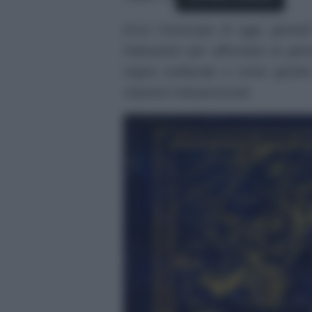
Ecco l’oroscopo di oggi, giovedì
indicazioni per affrontare la gior
segno zodiacale e come gestire 
relazioni interpersonali.