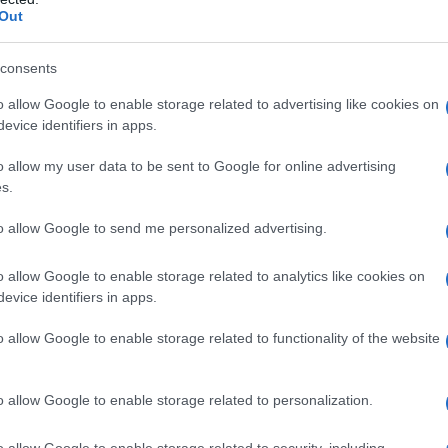
Out
consents
o allow Google to enable storage related to advertising like cookies on
evice identifiers in apps.
o allow my user data to be sent to Google for online advertising
s.
to allow Google to send me personalized advertising.
o allow Google to enable storage related to analytics like cookies on
, giovedì 01 febbraio
evice identifiers in apps.
o allow Google to enable storage related to functionality of the website
ancora una giornata con
o allow Google to enable storage related to personalization.
’opposizione della Luna
, dovreste provare a
o allow Google to enable storage related to security, including