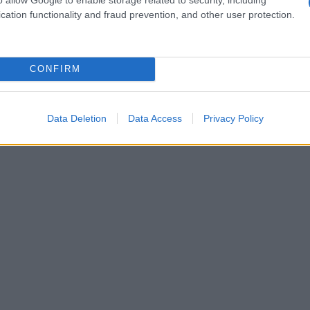
 di malessere per non riversarle sulla vita di
cation functionality and fraud prevention, and other user protection.
do una nuova offerta, volete capire se è bene
 consiglia
: invece di esasperare le pretese,
rdo!
CONFIRM
Data Deletion
Data Access
Privacy Policy