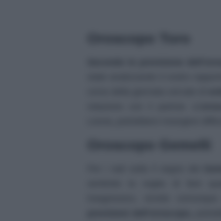
Oroscopo Toro
Secondo le previsione dell’or
state analizzando il vostro rappor
corso della giornata cercate di
ev
relazione con il partner.
L’oros
Leone
,
potrebbero insorgere diffic
Oroscopo Gemelli
Per i nati sotto il segno dei
Gem
sentirete la voglia di fare q
trasgressivo, vivrete comunqu
previsioni dell’oroscopo,
potreb