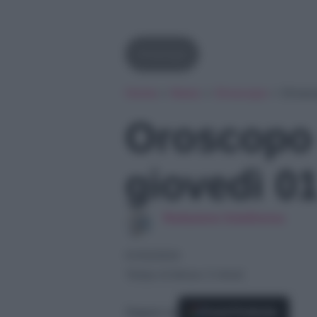
Oroscopo
Home
»
News
»
Oroscopo
»
Orosco
Oroscopo 
giovedì 01
Redazione SoloDonna
01/02/2024
Tempo di lettura: 5 minuti
Seguici su
Fonti Preferite