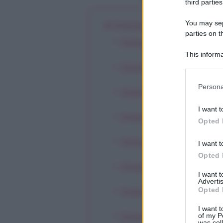
third parties
You may sepa
Oroscopo di oggi, giovedì 0
parties on t
Oroscopo Ariete
This informa
Participants
Oroscopo Toro
Please note
Persona
Oroscopo Gemelli
information 
deny consent
I want t
in below Go
Oroscopo Cancro
Opted 
Oroscopo Leone
I want t
Opted 
Oroscopo Vergine
I want 
Advertis
Opted 
Oroscopo Bilancia
I want t
of my P
Oroscopo Scorpione
was col