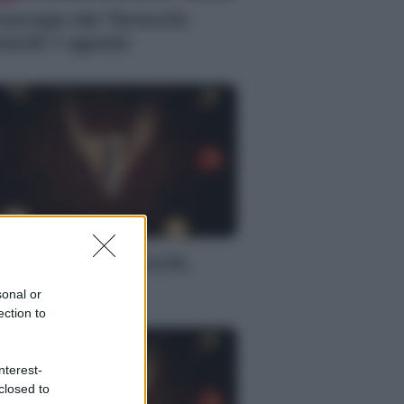
oscopo dei Tarocchi,
nerdì 7 agosto
S
oscopo dei Tarocchi,
nerdì 7 agosto
sonal or
ection to
nterest-
closed to