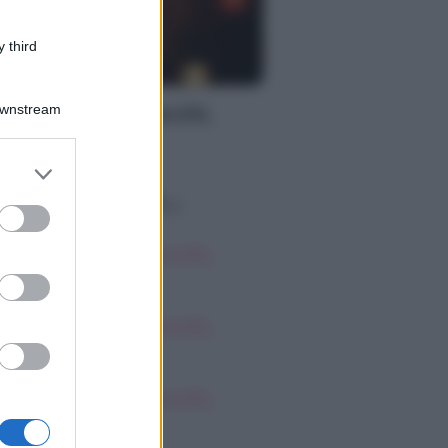
 third
S
Downstream
oscopo dei Tarocchi,
nerdì 7 agosto
er and store
to grant or
o sapevi che...
ed purposes
oscopo dei Tarocchi,
nerdì 7 agosto
oscopo dei Tarocchi,
nerdì 7 agosto
oscopo dei Tarocchi,
nerdì 7 agosto