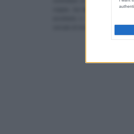
controllare le vostre sensazioni
authenti
coppia. Sul
lavoro
state valutan
accettarla o meno.
L’oroscopo
cercate di trovare un punto d’acco