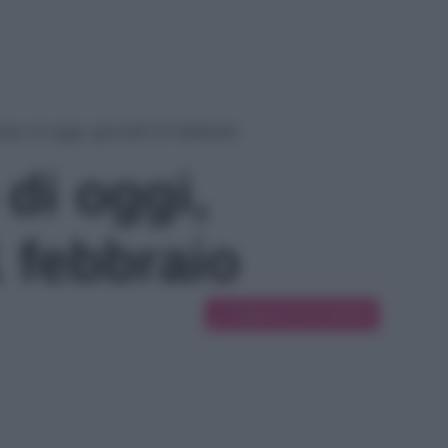
po di oggi, giovedì 01 febbraio
di oggi,
 febbraio
Suggerisci una modifica