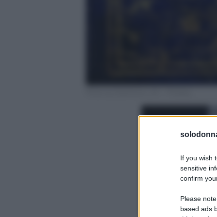
Photo by Darkmoon_Art – Pixabay
solodonna
If you wish 
sensitive in
confirm your
Please note
based ads b