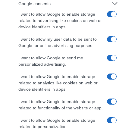
Google consents
Intanto, però, vediamo anche quali sono gli
sviluppi
I want to allow Google to enable storage
nella
sfera sentimentale di Sinner
. In particolare,
related to advertising like cookies on web or
la
relazione
tra
il campione
e la modella e
device identifiers in apps.
Laila Hasanovic
influencer
pare che stia
I want to allow my user data to be sent to
procedendo in modo
stabile e sereno
, ed è vissuta
Google for online advertising purposes.
con estrema
riservatezza
.
I want to allow Google to send me
personalized advertising.
I want to allow Google to enable storage
related to analytics like cookies on web or
device identifiers in apps.
I want to allow Google to enable storage
related to functionality of the website or app.
I want to allow Google to enable storage
related to personalization.