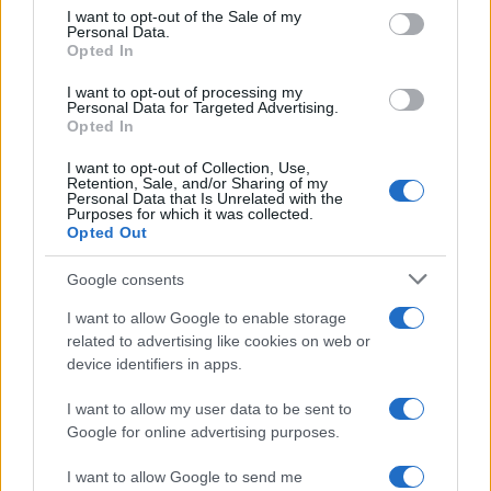
services and may gather and store information including but
I want to opt-out of the Sale of my
Personal Data.
not limited to your visit or usage behaviour. You may click to
Opted In
grant or deny consent to Google and its third-party tags to
use your data for below specified purposes in below Google
I want to opt-out of processing my
consent section.
Personal Data for Targeted Advertising.
Opted In
I want to opt-out of Collection, Use,
Retention, Sale, and/or Sharing of my
Personal Data that Is Unrelated with the
Purposes for which it was collected.
Opted Out
Google consents
I want to allow Google to enable storage
related to advertising like cookies on web or
device identifiers in apps.
I want to allow my user data to be sent to
Google for online advertising purposes.
I want to allow Google to send me