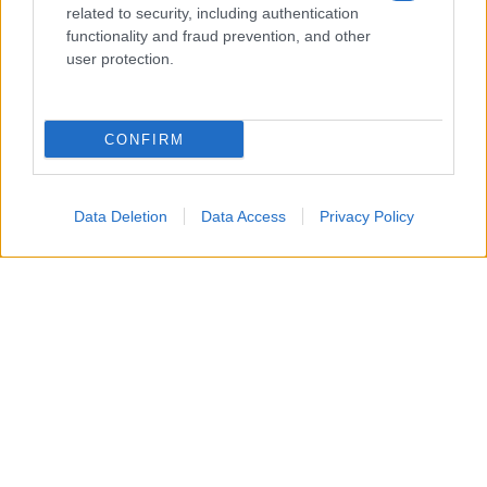
related to security, including authentication
functionality and fraud prevention, and other
user protection.
CONFIRM
Martedì 11 agosto 2026: Adriano
cambia il futuro della tenuta
Data Deletion
Data Access
Privacy Policy
Adriano conferma la sua decisione di restare a La
Promessa, lasciando però i terreni a Leocadia e
Jacobo.
Petra continua a peggiorare
, Tono parla a
Manuel del suo matrimonio con Enora e Curro
capisce che la storia con Angela è ormai finita.
Mercoledì 12 agosto 2026: Angela
accetta di sposare il capitano