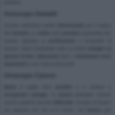
pratiche.
Oroscopo Gemelli
Questa settimana risulta
interessante
per il segno
del
Gemelli.
Le
stelle
sono
positive
soprattutto per
quanto riguarda la
professione;
a proposito di
questo, state investendo tutte le vostre
energie su
questo fronte
,
attenzione
però, i
sentimenti sono
importanti
e non vanno trascurati!
Oroscopo Cancro
Marte e Luna
sono
positivi
e vi aiutano a
recuperare energia
. In
amore
potrebbe esserci
ancora qualche piccola
difficoltà,
cercate di essere
più pazienti con chi vi è vicino. Sul
lavoro
può