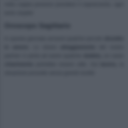
nella coppia possono prendere il sopravvento, ogni
tanto stupite!
Oroscopo Sagittario
In questa giornata arriverà qualche piccolo
dissidio
in amore.
Lo strano
atteggiamento
del vostro
partner vi porta ad avere qualche
dubbio,
un cauto
chiarimento
potrebbe essere utile. Sul
lavoro,
la
situazione procede senza grandi novità!