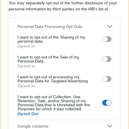
You may separately opt-out of the further disclosure of your
cerca di fermare Adriano
personal information by third parties on the IAB’s list of
downstream participants.
Nessuno vuole che
Adriano lasci La Promessa
insieme ai gemelli dopo la partenza di Catalina e
Personal Data Processing Opt Outs
This information may also be disclosed by us to third parties
on the IAB’s List of Downstream Participants that may further
Martina tenta un ultimo gesto per convincerlo a
I want to opt-out of the Sharing of my
disclose it to other third parties.
personal data.
restare. Intanto le condizioni di Petra peggiorano
Opted In
Please note that this website/app uses one or more Google
rapidamente e le cure non sembrano avere alcun
services and may gather and store information including but
I want to opt-out of the Sale of my
effetto.
Personal Data.
not limited to your visit or usage behaviour. You may click to
Opted In
grant or deny consent to Google and its third-party tags to
Lunedì 10 agosto 2026: Petra lotta
use your data for below specified purposes in below Google
I want to opt-out of processing my
consent section.
tra la vita e la morte, ha contratto il
Personal Data for Targeted Advertising.
Opted In
tetano
I want to opt-out of Collection, Use,
Retention, Sale, and/or Sharing of my
Adriano decide di restare alla tenuta e affida a
Personal Data that Is Unrelated with the
Purposes for which it was collected.
Leocadia e Jacobo la gestione dei terreni. Intanto il
Opted Out
dottor Salazar conferma che Petra ha contratto il
Google consents
tetano
, mentre Tono chiede a Manuel di fargli da