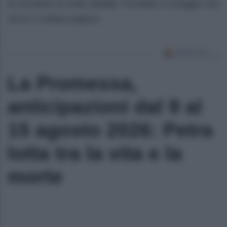
di ascoltare le solite
scuse
. Prendete il coraggio che
serve e voltate pagina!
La Promessa,
anticipazioni dal 9 al
15 agosto 2026: Petra
lotta tra la vita e la
morte