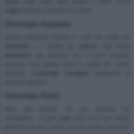
lavori
, siete molto attivi, grazie a Marte. Poca
voglia
di sesso, ma tanta di coccole!
Oroscopo Acquario
Questa settimana vedrete le cose con molta più
positività
e vi sentite più
carichi.
Fate molta
attenzione
alle persone che vi sono accanto,
qualcuno ama parlare dietro le spalle per creare
difficoltà.
L’oroscopo consiglia
: allontanate le
persone negative!
Oroscopo Pesci
Affari alla grande, ma che nessuno osi
contraddirvi… a darvi
noia
sarà un ex che chiede
attenzioni da voi, mentre voi non avrete intenzione