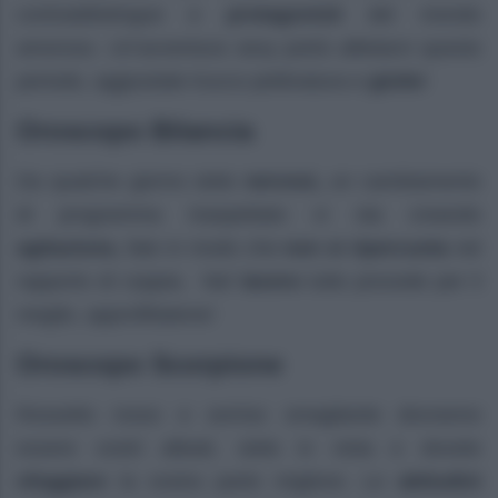
contraddistingue e
protagonisti
del mondo
amoroso. Un’avventura sexy potrà allietarvi questo
periodo, aggiustate trucco pettinatura e
gioite
!
Oroscopo Bilancia
Da qualche giorno siete
nervosi,
un cambiamento
di programma inaspettato vi sta creando
agitazione,
fate in modo che
non si
ripercuota
nel
rapporto di coppia. Nel
lavoro
tutto procede per il
meglio, approfittatene!
Oroscopo Scorpione
Rossetto rosso e sorriso smagliante dovranno
essere vostri alleati, siete in vista e dovete
sfoggiare
la vostra parte migliore. Le
abitudini