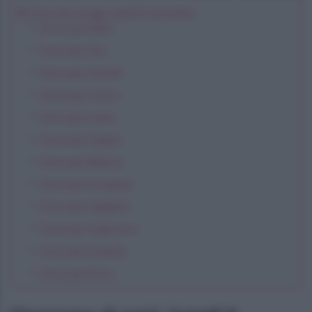
Oroscopo di oggi, lunedì 6 novembre
Oroscopo Ariete
Oroscopo Toro
Oroscopo Gemelli
Oroscopo Cancro
Oroscopo Leone
Oroscopo Vergine
Oroscopo Bilancia
Oroscopo Scorpione
Oroscopo Sagittario
Oroscopo Capricorno
Oroscopo Acquario
Oroscopo Pesci