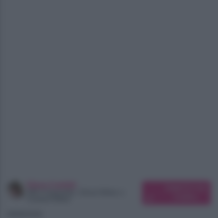
Elena Carletti
Suggerisci una
SEO Copywriter, Ghost Writer e
modifica
Content Editor
08/08/2026