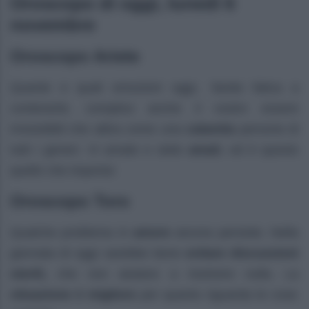
Oroscopo di oggi, lunedì 6
novembre
Oroscopo Ariete
Quante e quali emozioni oggi.. farete fatica a
contenerle, complice anche il vostro essere
irresistibili che attira come una
calamita
persone di
tutti i generi. Vi amate e siete
amati
, ed è questo
quello che importa!
Oroscopo Toro
Qualche problema in
amore
ancora persiste. Nella
giornata di oggi sarebbe bene
evitare discussioni
sterili,
che non aiutano a risolvere nulla. La
situazione è migliore
per quanto riguarda le cose