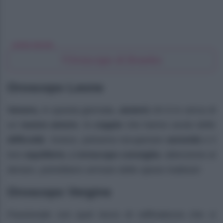
LEGGI ANCHE
l'Oroscopo di Branko
Oroscopo Leone
Venere,
in questa giornata,
aiuterà
chi è in cerca di
un
nuovo amore
, le
coppie
che hanno avuto delle
difficoltà
invece, potranno recuperare
serenità
e il
loro
equilibrio. L’oroscopo consiglia
: attenzione al
denaro, potrebbero arrivare delle spese inattese!
Oroscopo Vergine
Passionale con quel tocco di raffinatezza che vi