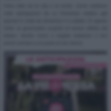
Petra lotta tra la vita e la morte. Come vedremo
nelle anticipazioni de La Promessa relative agli
episodi in onda da domenica 9 a sabato 15 agosto
2026, la governante scoprirà di essere affetta dal
tetano, mentre Curro e Angela vedranno il loro
amore arrivare a un punto di non ritorno.