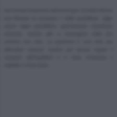
Nel mondo misterioso dell’oroscopo, le stelle offrono
una finestra su emozioni e sfide quotidiane. Oggi,
alcuni segni potrebbero sperimentare turbolenze
amorose, mentre altri si immergono nella loro
carriera con zelo. La pazienza è una virtù per
affrontare ostacoli, mentre per alcune coppie il
recupero dell’equilibrio è in vista. Avventura e
stabilità si intrecciano.