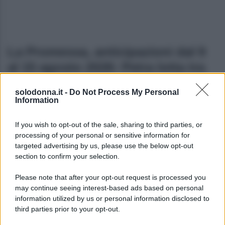
La Promessa, anticipazioni dal 9
al 15 agosto 2026: Petra lotta tra
la vita e la morte
solodonna.it -
Do Not Process My Personal
Information
Come vedremo nelle anticipazioni de La Promessa
relative agli episodi in onda da domenica 9 a sabato
If you wish to opt-out of the sale, sharing to third parties, or
processing of your personal or sensitive information for
15 agosto 2026,
Petra lotta tra la vita e la morte
e
targeted advertising by us, please use the below opt-out
peggiorerà rapidamente dopo la diagnosi di tetano.
section to confirm your selection.
Nel frattempo Adriano deciderà di restare alla
Please note that after your opt-out request is processed you
tenuta, mentre il ritorno di Pia cambierà ancora una
may continue seeing interest-based ads based on personal
volta gli equilibri a La Promessa.
information utilized by us or personal information disclosed to
third parties prior to your opt-out.
Domenica 9 agosto 2026: Martina