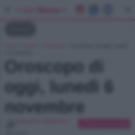
Oroscopo
Home
»
News
»
Oroscopo
»
Oroscopo di oggi, lunedì
6 novembre
Oroscopo di
oggi, lunedì 6
novembre
Redazione SoloDonna
Suggerisci una modifica
06/11/2023