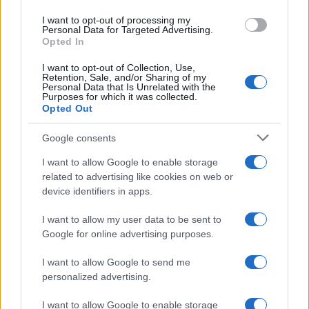
ottimale le apre le porte ai principali
programmi di
use your data for below specified purposes in below Google
I want to opt-out of processing my
consent section.
Personal Data for Targeted Advertising.
intrattenimento di Mediaset
.
Opted In
Ciò, per l’appunto, fa diventare la
Estrada
il volto
I want to opt-out of Collection, Use,
Retention, Sale, and/or Sharing of my
simbolo di
trasmissioni comiche
e di
varietà
di
Personal Data that Is Unrelated with the
Purposes for which it was collected.
spicco, tra cui
La sai l’ultima?
, che conduce per
Opted Out
diverse edizioni,
Paperissima Sprint
e
Campioni
Google consents
di ballo
.
I want to allow Google to enable storage
related to advertising like cookies on web or
device identifiers in apps.
I want to allow my user data to be sent to
Google for online advertising purposes.
I want to allow Google to send me
personalized advertising.
I want to allow Google to enable storage