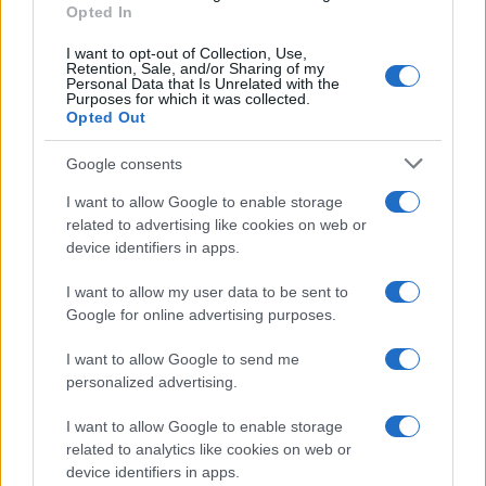
Opted In
Le emozioni sono profonde e possono evolvere in
intuizioni significative, specialmente nei sentimenti e
I want to opt-out of Collection, Use,
Retention, Sale, and/or Sharing of my
nelle decisioni da ponderare con calma. Un dettaglio
Personal Data that Is Unrelated with the
Purposes for which it was collected.
osservato con attenzione ti permette di
Opted Out
comprendere meglio una situazione prima confusa.
Google consents
Sagittario
I want to allow Google to enable storage
related to advertising like cookies on web or
L’impulso di libertà è intenso e ti orienta verso
device identifiers in apps.
esperienze nuove, anche brevi, ma in grado di
I want to allow my user data to be sent to
rigenerarti profondamente. Tra viaggi, amicizie e
Google for online advertising purposes.
idee spontanee, la giornata promette dinamismo e
I want to allow Google to send me
un senso piacevole di apertura.
personalized advertising.
Capricorno
I want to allow Google to enable storage
related to analytics like cookies on web or
device identifiers in apps.
La tua determinazione rimane salda, ma oggi