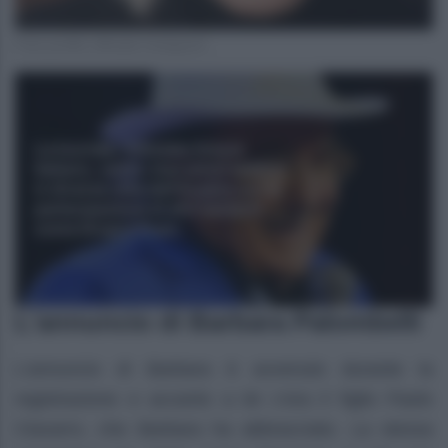
Foto profilo ufficiale Instagram
L’annuncio di Barbara Palombelli
L’annuncio di Barbara è avvenuto durante la
registrazione e accanto a lei c’era il figlio Paolo
Ciavarro, che Barbara ha abbracciato. La stessa