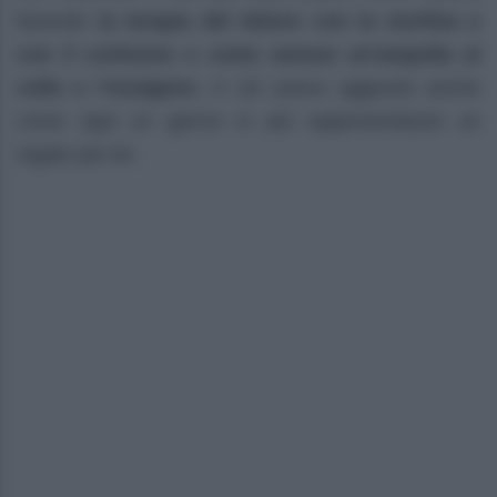
facendo
la terapia del dolore con la morfina e
con il cortisone e come avesse un’ampolla al
collo e l’ossigeno
. A ciò aveva aggiunto anche
come ogni un giorno in più rappresentasse un
regalo per lei.