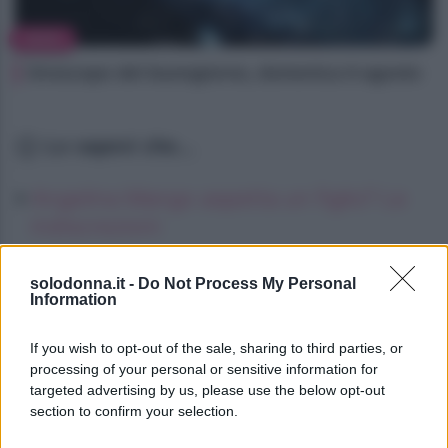
NEWS
Oroscopo del buongiorno, domenica 9 agosto
Lo sapevi che...
Angelina Mango aspetta un figlio? Le
indiscrezioni
Oroscopo del buongiorno, domenica 9
solodonna.it -
Do Not Process My Personal
agosto
Information
Oroscopo del buongiorno, domenica 9
If you wish to opt-out of the sale, sharing to third parties, or
agosto
processing of your personal or sensitive information for
targeted advertising by us, please use the below opt-out
section to confirm your selection.