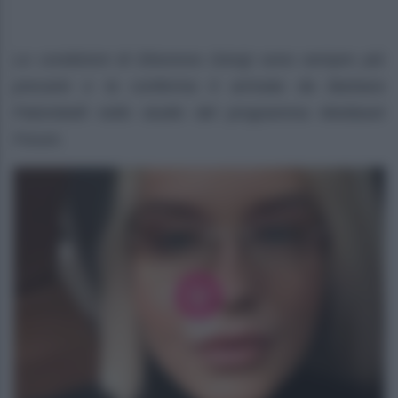
Le condizioni di Eleonora Giorgi sono sempre più
precarie e la conferma è arrivata da Barbara
Palombelli nello studio del programma Mediaset
Forum.