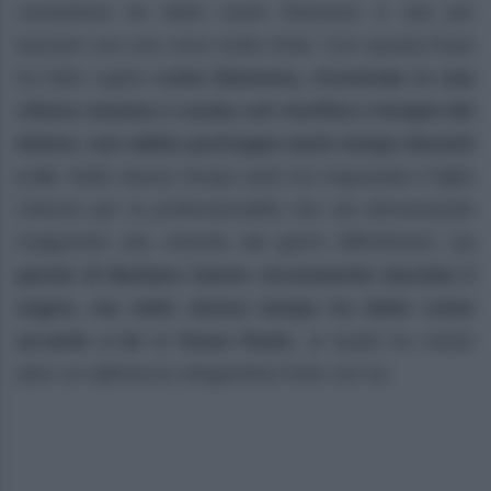
conduttrice ha detto come Eleonora ci stia per
lasciare con una voce molto triste. Con questa frase
ha fatto capire
come Eleonora, ricoverata in una
clinica romana e curata con morfina e terapia del
dolore, non abbia purtroppo tanto tempo davanti
a lei
. Nello stesso tempo però ha ringraziato il figlio
33enne per la professionalità che sta dimostrando
malgrando stia vivendo dei giorni difficilissimi.
Le
parole di Barbara hanno sicuramente lasciato il
segno, ma nello stesso tempo ha detto come
accanto a lei ci fosse Paolo
, al quale ha voluto
dare un abbraccio stingendosi forte con lui.