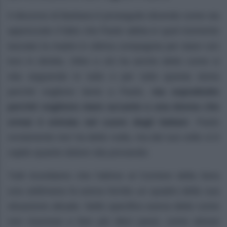
Il discorso di Barbara è proseguito dicendo come sia
apprezzato il fatto che Paolo abbia in quel momento
lasciato la madre in ottima compagnia per stare con
loro in diretta. Oltre a ciò ha anche detto come si
stia seguendo in tutto e per tutto questa storia
perché vogliono bene a Paolo,
ma soprattutto
perché vogliono stare accanto a una donna che
ormai è entrata nel cuore degli italiani
. Paolo
ovviamente non ha detto nulla, ma dal suo volto si è
capito quanto dolore stia provando.
Tutti ricordiamo che l’attrice al Corriere della Sera
una settimana fa aveva fornito un quadro della sua
situazione attuale. Nello specifico aveva detto come
non riuscisse a fare più dieci passi, come stesse