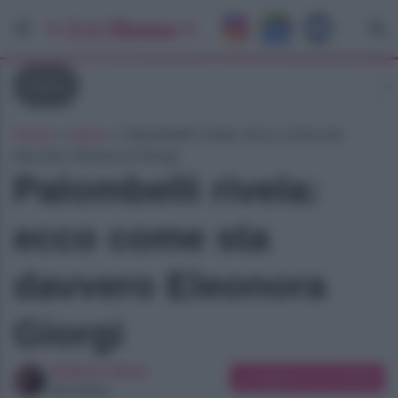
News
Home
»
News
»
Palombelli rivela: ecco come sta
davvero Eleonora Giorgi
Palombelli rivela:
ecco come sta
davvero Eleonora
Giorgi
Giuliano Spina
Suggerisci una modifica
Giornalista