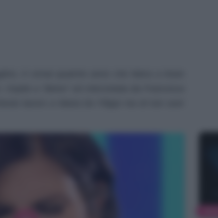
glino, è ormai qualche anno che fatica a tirare
. Ospite a “Belve” ed intervistata da Francesca
iesto lavoro a Maria De Filippi ma di non aver
NEW