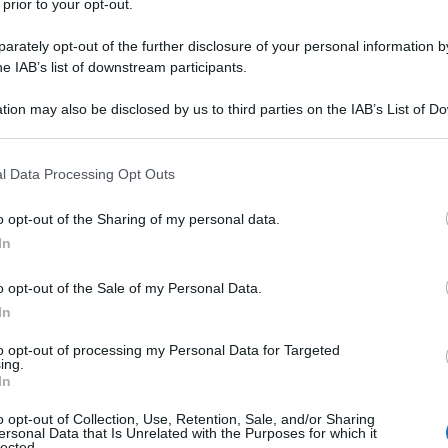
 prior to your opt-out.
rately opt-out of the further disclosure of your personal information by
he IAB’s list of downstream participants.
tion may also be disclosed by us to third parties on the IAB’s List of 
 that may further disclose it to other third parties.
NEW
Or
 that this website/app uses one or more Google services and may gath
l Data Processing Opt Outs
including but not limited to your visit or usage behaviour. You may click 
gi
 to Google and its third-party tags to use your data for below specifi
o opt-out of the Sharing of my personal data.
ogle consent section.
In
L
o opt-out of the Sale of my Personal Data.
Be
In
ag
to opt-out of processing my Personal Data for Targeted
in
ing.
In
di
mma tv “Belve” di
Francesca Fanciani
, ha fatto
o opt-out of Collection, Use, Retention, Sale, and/or Sharing
Or
ersonal Data that Is Unrelated with the Purposes for which it
ali sulla sua vita. In primis l’ex stella del
lected.