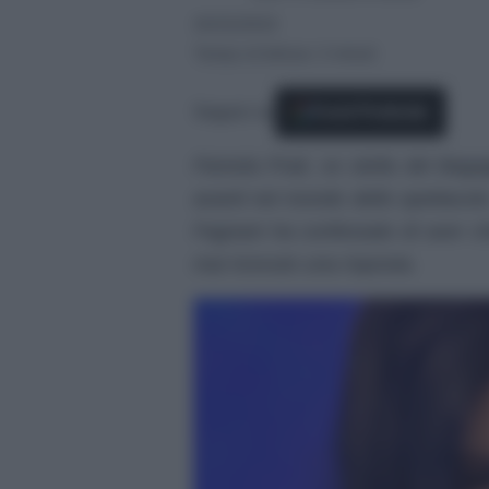
20/02/2022
Tempo di lettura: 3 minuti
Seguici su
Fonti Preferite
Pamela Prati, ex stella del Baga
avanti nel mondo dello spettacolo
Fagnani ha confessato di aver ch
mai ricevuto una risposta.