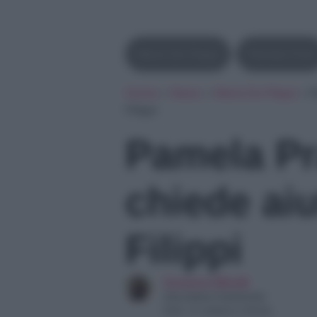
Maria De Filippi
Pamela Prati
Home
»
News
»
Maria De Filippi
»
P
Filippi
Pamela Pr
chiede ai
Filippi
Susanna Minelli
Giornalista Pubblicista
Dott. in Lettere e Storia