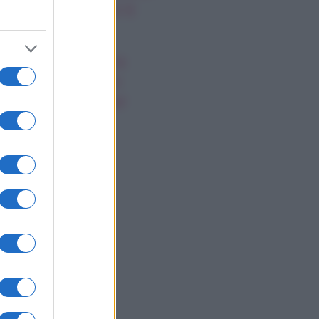
possibili, giovedì 6
gosto
ssica Simpson, la
nascita artistica e
rsonale della star