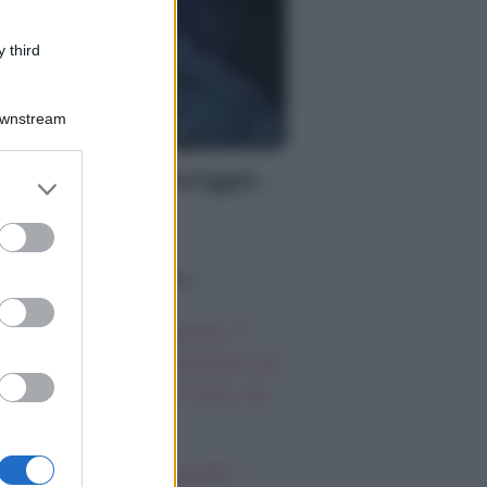
 third
Downstream
S
oscopo del pomeriggio,
er and store
to grant or
ovedì 6 agosto
ed purposes
o sapevi che...
autiful, anticipazioni 7
osto 2026: il momento di
timità di Steffy e Finn, la
fesa di Carter
oscopo degli incontri