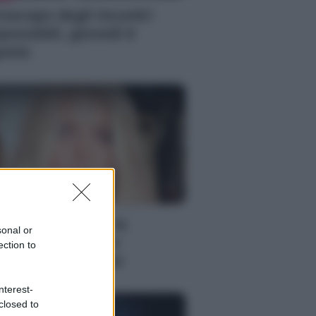
oscopo degli incontri
possibili, giovedì 6
osto
S
ssica Simpson, la
sonal or
nascita artistica e
ection to
rsonale della star
nterest-
closed to