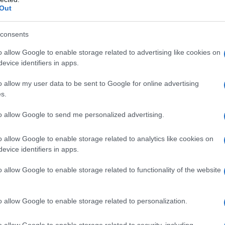
im
Out
 dopo la vicenda di
Max Caltagirone
fatica
a
llo spettacolo, tanto che, disperata è arrivata a
consents
Je
pi
ma con scarsissimi risultati. Infatti, Pamela le
o allow Google to enable storage related to advertising like cookies on
ri
Maria non ha mai risposto:
evice identifiers in apps.
pe
ne che potevano aiutarmi non l’hanno fatto.
o allow my user data to be sent to Google for online advertising
s.
sone davvero. Ad esempio io ho scritto una
io stimo tantissimo. A lei chiedevo con grande
to allow Google to send me personalized advertising.
ché pur di uscire da quel momento mio buio,
o allow Google to enable storage related to analytics like cookies on
ne. Ero disposta anche a spostare soltanto le
evice identifiers in apps.
 fiori e il mio libro, così magari poteva
o allow Google to enable storage related to functionality of the website
aciuto che non ho mai avuto una risposta.
i sono stati di suo gradimento. Perché se c’è
 scegliere i fiori.
o allow Google to enable storage related to personalization.
o allow Google to enable storage related to security, including