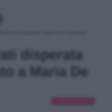
amela Prati disperata chiede aiuto a Maria De
ati disperata
uto a Maria De
Suggerisci una modifica