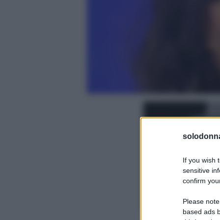
solodonna
If you wish 
sensitive in
confirm your
Please note
based ads b