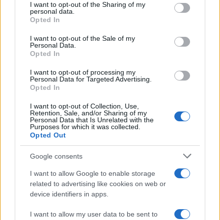
I want to opt-out of the Sharing of my
disclose it to other third parties.
personal data.
Opted In
Please note that this website/app uses one or more Google
services and may gather and store information including but
I want to opt-out of the Sale of my
Personal Data.
not limited to your visit or usage behaviour. You may click to
Opted In
grant or deny consent to Google and its third-party tags to
use your data for below specified purposes in below Google
I want to opt-out of processing my
consent section.
Personal Data for Targeted Advertising.
Opted In
I want to opt-out of Collection, Use,
Retention, Sale, and/or Sharing of my
Personal Data that Is Unrelated with the
Purposes for which it was collected.
Opted Out
Google consents
I want to allow Google to enable storage
related to advertising like cookies on web or
device identifiers in apps.
Seguici su Google News
I want to allow my user data to be sent to