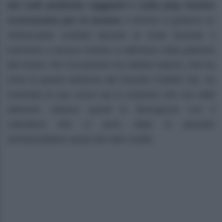
dei volti piuttosto raggianti e sulla jeep mentre
scorrazzano per la savana
o mentre si godono un
rinfrescante cocktail davanti al mare durante il
tramonto o ancora mentre si allenano nella palestra
del resort. Per l’occasione l’ex Madre Natura, che ha
vinto la quarta edizione del Grande Fratello Vip, ha
mostrato le sue curve sia in costume che con abiti
aderenti. Adesso quindi le divergenze con il
calciatore che ci sono state in passato
sembrerebbero quasi del tutto risolte.