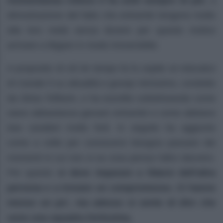
momentanea rottura li ha uniti sempre di più
, a
dimostrazione del fatto che entrambi tengono molto
alla loro metà senza dovere per questo motivo
arrivare a litigare in modo irreversibile.
A proposito di ciò lei tempo fa fu ospite al rotocalco
di Canale 5 su attualità e gossip Verissimo, condotto
da Silvia Toffanin, e ha esordito sottolineando come
siano abbastanza giovani entrambi e come abbiano
due caratteri molto forti. In seguito ha aggiunto
come a volte per conoscersi bisogna passare dei
momenti in cui non si sa cosa pensa l’altro davvero.
Per questo
si deve imparare a fidarsi dell’altra
persona e a trovare un compromesso. Ci hanno
messo un po’, ma adesso si sente di dire che
sono una squadra fortissima.