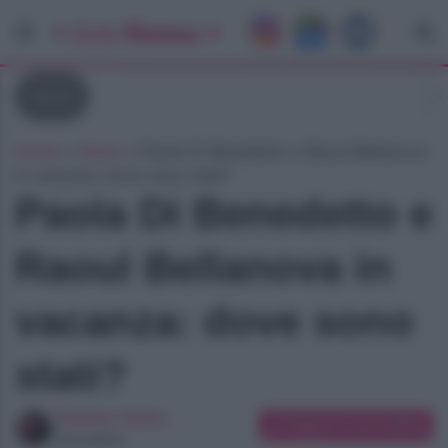
News
Home
»
News
»
Paola Di Benedetto e Raoul Bellanova
in vacanza: dove sono stati?
Paola Di Benedetto e
Raoul Bellanova in
vacanza: dove sono
stati?
Giuliano Spina
Suggerisci una modifica
Giornalista