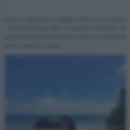
Paola Di Benedetto a maggio 2024 si è riavvicinata
a Raoul Bellanova dopo un periodo di divisione nel
quale entrambi hanno riflettuto molto su cosa poteva
essere della loro coppia.