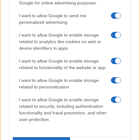
Google for online advertising purposes.
I want to allow Google to send me
personalized advertising.
I want to allow Google to enable storage
related to analytics like cookies on web or
device identifiers in apps.
CHI SIAMO
REDAZIONE
CONTATTI
I want to allow Google to enable storage
related to functionality of the website or app.
© 2026 - SOLODONNA - P.IVA 04827280654 - TESTATA REGISTRATA AL
TRIBUNALE DI NOCERA INFERIORE N. 6/2020 - RG N. 1338/2020
I want to allow Google to enable storage
ISCRIZIONE AL ROC N. 35792 – ISCRITTA ALL’ANSO (ASSOCIAZIONE
related to personalization.
NAZIONALE STAMPA ONLINE)
I want to allow Google to enable storage
Privacy e Notifiche
related to security, including authentication
functionality and fraud prevention, and other
Preferenze privacy
user protection.
Mappa del sito