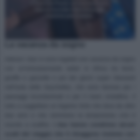
La vacanza da sogno
Adesso i due si sono regalati una vacanza da sogno
con un’entusiasmante safari in Africa tra leoni,
giraffe e gazzelle e poi dei giorni super rilassanti
nell’isola delle Seychelles, che sono famose per i
paesaggi incontaminati e per il mare cristallino. Il
tutto a suggellare un legame forte che dura da oltre
due anni e che nemmeno la temporanea crisi è
riuscito a scalfire.
I due hanno condiviso alcuni
scatti del viaggio che li ritraggono insieme con