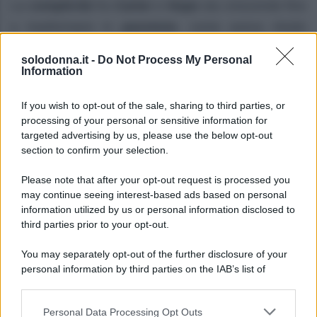
La
complicità
fra
Carter
e
Hope
sta crescendo fino
a trasformarsi in
passione
, come aveva intuito
Steffy
. Nell’episodio in questione,
Steffy
continua a
solodonna.it -
Do Not Process My Personal
sospettare di
Walton
e
Logan
.
Information
I
due
si concedono un
momento di intensa
If you wish to opt-out of the sale, sharing to third parties, or
processing of your personal or sensitive information for
intimità
, cercando di mantenere segreta la loro
targeted advertising by us, please use the below opt-out
nascente alleanza
. Nel frattempo,
Brooke
e
section to confirm your selection.
Deacon
sperano che
la carriera di Hope
possa
Please note that after your opt-out request is processed you
decollare. Ecco il dettaglio che
cosa accadrà
.
may continue seeing interest-based ads based on personal
information utilized by us or personal information disclosed to
Beautiful, anticipazioni sabato 8
third parties prior to your opt-out.
agosto 2026: Hope e Carter
You may separately opt-out of the further disclosure of your
sempre più vicini, Steffy e Ridge
personal information by third parties on the IAB’s list of
affrontano nuove complicazioni
downstream participants.
Personal Data Processing Opt Outs
This information may also be disclosed by us to third parties