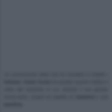
Un commovente video che ha mandato in visibilio i
follower
.
Paola Turani
ha postato questa mattina il
video del momento in cui, durante il suo gender
reveal party, scopre se aspetta un
bambino
o una
bambina
.