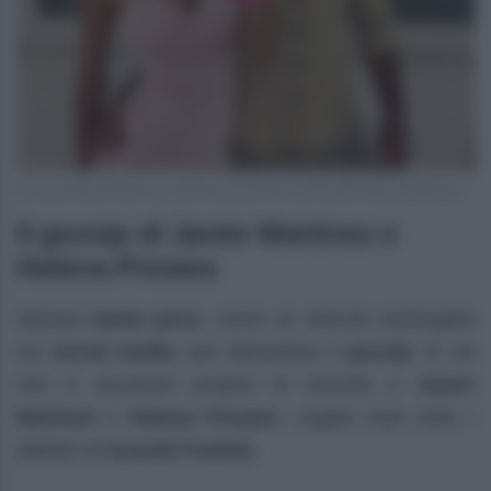
Foto Javier Martinez e Helena Prestes profilo ufficiale Instagram
Il gossip di Javier Martinez e
Helena Prestes
Spesso
basta poco
, come un silenzio prolungato
sui
social media
, per alimentare il
gossip
. È ciò
che è successo proprio di recente a
Javier
Martinez
e
Helena Prestes
, coppia nata sotto i
riflettori di
Grande Fratello
.