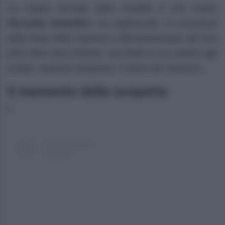
La coppia formata dalla modella e suo marito
Riccardo Serpellini
, ha organizzato, in occasione
della festa della mamma e dell’anniversario dei loro
primi dieci anni insieme, una festa in cui svelare agli
invitati, mamma compresa, il sesso del nascituro.
Il momento della scoperta