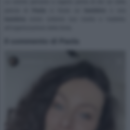
Le uniche persone a sapere prima di ieri se nella
pancia di
Paola
ci fosse un
bambino
o una
bambina
erano soltanto suo marito e l’addetto
all’organizzazione della festa.
Il commento di Paola