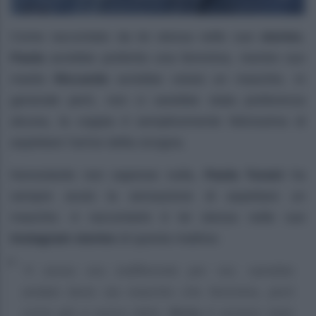
Come raccontato da lei stessa nelle sue
stories
,
Paola
avrebbe preferito una femmina, mentre suo
marito
Riccardo
avrebbe voluto un maschio. In
generale però, non ci sarebbe stata preferenza
alcuna, la coppia è semplicemente felicissima di
aspettare l’arrivo della cicogna.
Nonostante non sapesse nulla,
Paola Turani
ha
sempre avuto la sensazione di aspettare un
maschio. A raccontarlo è lei stessa nelle sue
Instagram stories
di questa mattina:
“Il sesso era indifferente per noi, sarebbe
andato bene sia maschio che femmina, però
come già vi avevo detto,
Ricky
è sempre stato