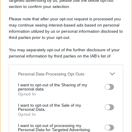
targeted advertising by us, please use the below opt-out
section to confirm your selection.
In particolare, alcune
ricostruzioni sui social
Please note that after your opt-out request is processed you
suggerivano che i due
si fossero già lasciati
,
may continue seeing interest-based ads based on personal
evitando di renderlo pubblico per non
perdere
information utilized by us or personal information disclosed to
third parties prior to your opt-out.
l’affetto dei fan
.
You may separately opt-out of the further disclosure of your
Tuttavia, il trentenne
pallavolista argentino
ha
personal information by third parties on the IAB’s list of
deciso di
chiarire la situazione
, rispondendo con
downstream participants.
ironia
a chi gli chiedeva conferma della
Personal Data Processing Opt Outs
This information may also be disclosed by us to third parties
separazione
. Ha scritto su
Instagram
:
on the IAB’s List of Downstream Participants that may further
I want to opt-out of the Sharing of my
disclose it to other third parties.
personal data.
Finita con Helena? Quanto mi diverto.
Opted In
Please note that this website/app uses one or more Google
services and may gather and store information including but
I want to opt-out of the Sale of my
La sua
risposta
, quindi, seppur lapidaria, lascia
Personal Data.
not limited to your visit or usage behaviour. You may click to
Opted In
grant or deny consent to Google and its third-party tags to
intendere che la
relazione
con la
modella
non solo
use your data for below specified purposes in below Google
I want to opt-out of processing my
non sia in crisi
, ma sembri andare
a gonfie vele
.
consent section.
Personal Data for Targeted Advertising.