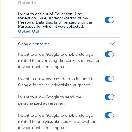
Opted In
La storia d’amore tra Javier e
I want to opt-out of Collection, Use,
Helena
Retention, Sale, and/or Sharing of my
Personal Data that Is Unrelated with the
Purposes for which it was collected.
La
relazione
tra
Javier
e
Helena
, come si ricorda, è
Opted Out
nata proprio durante l’
edizione di Grande Fratello
Google consents
della stagione 2025. In seguito, il
legame
,
I want to allow Google to enable storage
cementato dall’
uscita insieme dalla Casa
nel mese
related to advertising like cookies on web or
di marzo, ha già
superato l’anno
.
device identifiers in apps.
I want to allow my user data to be sent to
Così,
Helena
, dopo la fine del
reality show
, ha
Google for online advertising purposes.
deciso, per l’appunto, di trasferirsi a
Terni
per
I want to allow Google to send me
convivere con Javier
, il quale ha ripreso a giocare
personalized advertising.
a
pallavolo
nella città umbra.
I want to allow Google to enable storage
related to analytics like cookies on web or
device identifiers in apps.