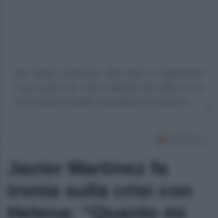
Ma ripeto, saremmo stati felici in qualunque
caso, anche se, come ripetuto più volte, io mi
sono sempre sentita di aspettare un maschio.”
Javier Martinez fa
ironia sulla crisi con
Helena: “Quanto mi