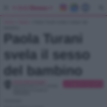
Home
»
News
»
Paola Turani svela il sesso del
bambino
Paola Turani
svela il sesso
del bambino
Giulia Marinangeli
Suggerisci una modifica
Appassionata di TV e Gossip
Diplomata in scuola di
traduzione
10/05/2021