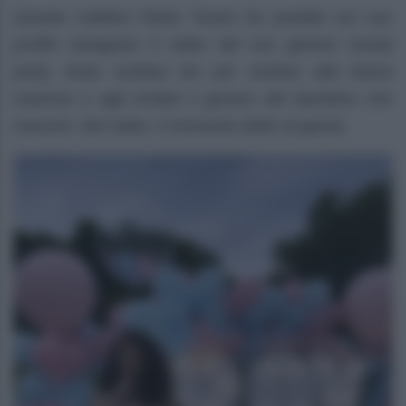
Questa mattina Paola Turani ha postato sul suo
profilo Instagram il video del suo genere reveal
party, festa svoltasi ieri per svelare alla futura
mamma e agli invitati il genere del bambino che
nascerà. Nel video, il momento della scoperta.