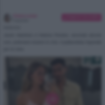
Chiara Longo
Suggerisci una modifica
Copywriter
09/08/2026
Javier Martinez e Helena Prestes, secondo alcune
voci, potevano essere in crisi. Il pallavolista risponde
per le rime.