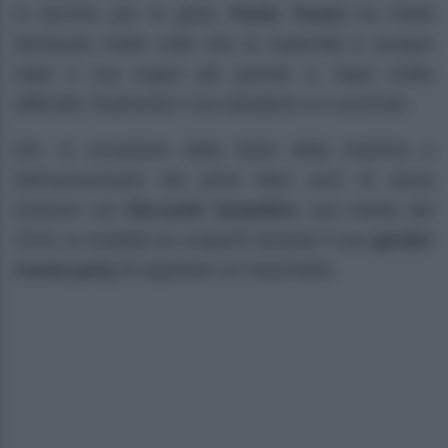
in lacrime per la gioia:
Paola Turani
ha infatti
dichiarato molte volte che la maternità è sempre
stato il suo sogno più grande e, dopo molte
difficoltà, finalmente il suo desiderio si è avverato.
Ieri, in occasione della festa della mamma e
dell’anniversario dei primi dieci anni di storia
d’amore con
Riccardo Serpellini
, suo marito dal
2019, la modella ha scoperto durante il suo
gender
reveal party
di aspettare un maschietto.