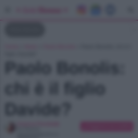
Paolo Bonolis
Home
»
News
»
Paolo Bonolis
»
Paolo Bonolis: chi è il
figlio Davide?
Paolo Bonolis:
chi è il figlio
Davide?
Arianna Preciballe
Suggerisci una modifica
Art Director
Appassionata di tv e