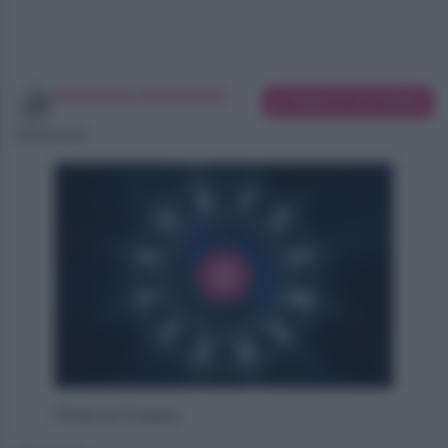
Redazione SoloDonna
Suggerisci una modifica
06/08/2026
Photo by Pixabay