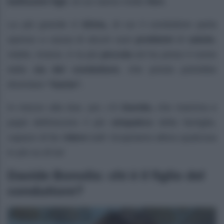
bellissimi figli
, di cui vanno molto
fieri.
La più grande è
Silvia,
di cui il conduttore parla
spesso a causa di alcuni suoi
problemi
di
salute.
Adele, invece, è la più
piccola
ed ha preso il nome
dalla
zia del conduttore
, che presto potrebbe
diventare
“Santa”.
In mezzo alla due, poi, c’è
Davide,
che mamma e
papà definiscono il più
simpatico
della famiglia,
capace di far
ridere
tutti! Scopriamo allora qualcosa
in più su di lui!
Davide Bonolis: chi è il figlio del
conduttore?