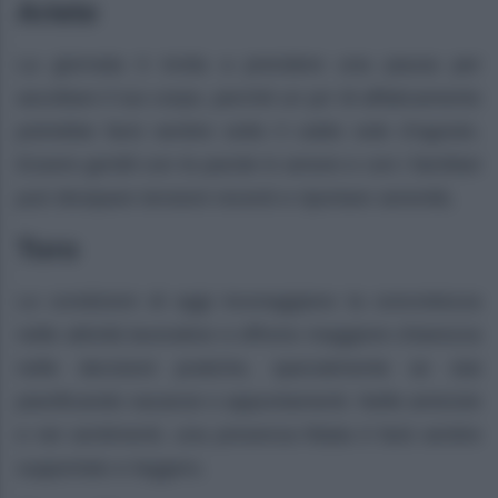
Ariete
La giornata ti invita a prendere una pausa per
ascoltare il tuo corpo, perché un po’ di affaticamento
potrebbe farsi sentire sotto il caldo sole d’agosto.
Essere gentili con le parole in amore e con i familiari
può dissipare tensioni recenti e riportare serenità.
Toro
Le condizioni di oggi incoraggiano la concretezza
nelle attività lavorative e offrono maggiore chiarezza
nelle decisioni pratiche, specialmente se stai
pianificando vacanze o appuntamenti. Nelle amicizie
e nei sentimenti, una presenza fidata ti farà sentire
supportato e leggero.