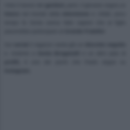
Visto il lavoro dei
genitori,
però, il giovane sogna un
futuro
nel mondo della
televisione
e, infatti, poco
tempo fa Sonia aveva fatto sapere che al figlio
piacerebbe partecipare al
Grande Fratello!
Sui
social
il ragazzo vanta già un
discreto seguito
e, insieme a
Sonia Bruganelli
e un altro paio di
profili,
è uno dei pochi che Paolo segue su
Instagram.