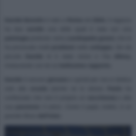
Davide Bonolis
è nato a
Roma
nel
2004.
Il ragazzo
ha due
sorelle
una delle quali è nata con una
patologia
piuttosto seria (
cardiopatia grave
) che le
ha provocato molti
problemi
nello
sviluppo.
Sin da
piccolo
Davide
le è stato vicino e l’ha
difesa,
instaurando con lei un
bellissimo rapporto.
Davide
è ancora
giovane
e quindi per ora si dedica
solo alla
scuola
(anche se lo stesso
Paolo
ha
confessato che non è proprio un
secchione)
e alla
sua
passione:
il calcio. Come il papà, inoltre, è un
grande tifoso
dell’Inter.