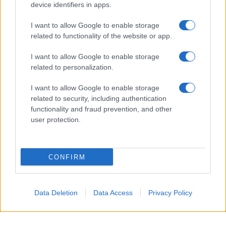
device identifiers in apps.
È un periodo che incentiva il movimento, l’iniziativa
I want to allow Google to enable storage
e un desiderio di autonomia, qualità che possono
related to functionality of the website or app.
giovare tanto nel lavoro quanto nelle attività estive.
I want to allow Google to enable storage
In ambito sentimentale, un approccio solare può
related to personalization.
trasformare un incontro in qualcosa di più
I want to allow Google to enable storage
significativo.
related to security, including authentication
functionality and fraud prevention, and other
Capricorno
user protection.
La giornata richiede disciplina, ma premia la
costanza, specialmente nelle mansioni lavorative e
CONFIRM
pratiche. In ambito familiare e nei legami autentici,
mantenere un atteggiamento paziente semplificherà
Data Deletion
Data Access
Privacy Policy
il superamento di piccoli conflitti.
Acquario