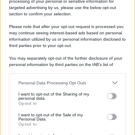
processing of your personal or sensitive information for
targeted advertising by us, please use the below opt-out
L’energia attuale ti sostiene rendendoti radioso,
section to confirm your selection.
soprattutto nei contesti lavorativi o sociali che
Please note that after your opt-out request is processed you
richiedono presenza e carisma. In amore, un invito
may continue seeing interest-based ads based on personal
information utilized by us or personal information disclosed to
spontaneo o un momento festivo può accendere
third parties prior to your opt-out.
entusiasmo e rafforzare la fiducia reciproca.
You may separately opt-out of the further disclosure of your
Vergine
personal information by third parties on the IAB’s list of
downstream participants.
Il clima astrale oggi agevola ordine e meticolosità,
Personal Data Processing Opt Outs
This information may also be disclosed by us to third parties
qualità utili per gestire scadenze, spese o questioni
on the IAB’s List of Downstream Participants that may further
I want to opt-out of the Sharing of my
pratiche nell’imminenza di Ferragosto. Nei rapporti
disclose it to other third parties.
personal data.
Opted In
familiari e di amicizia, comunicazioni trasparenti
Please note that this website/app uses one or more Google
services and may gather and store information including but
eviteranno malintesi e porteranno sollievo.
I want to opt-out of the Sale of my
Personal Data.
not limited to your visit or usage behaviour. You may click to
Opted In
Bilancia
grant or deny consent to Google and its third-party tags to
use your data for below specified purposes in below Google