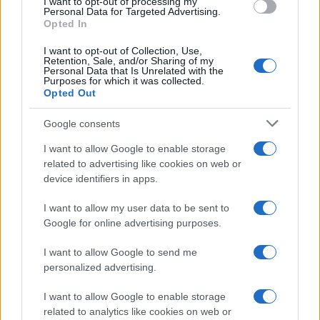
I want to opt-out of processing my
consent section.
Personal Data for Targeted Advertising.
Ti senti attratto dall’armonia e dalla serenità,
Opted In
specialmente nelle relazioni sentimentali e intime.
I want to opt-out of Collection, Use,
Un’opportunità estiva o una breve pausa lavorativa
Retention, Sale, and/or Sharing of my
Personal Data that Is Unrelated with the
ti aiuterà a ritrovare equilibrio interiore e a guardare
Purposes for which it was collected.
Opted Out
con più fiducia al futuro.
Google consents
Scorpione
I want to allow Google to enable storage
related to advertising like cookies on web or
Quest’oggi la tua intuizione è stimolata,
device identifiers in apps.
consentendo di riconoscere rapidamente chi è
I want to allow my user data to be sent to
davvero vicino a te, sia sul lavoro sia in amicizia. In
Google for online advertising purposes.
amore, permetti ai gesti di esprimersi più delle
I want to allow Google to send me
parole: l’onestà creerà un’intesa intensa e
personalized advertising.
rassicurante.
I want to allow Google to enable storage
Sagittario
related to analytics like cookies on web or