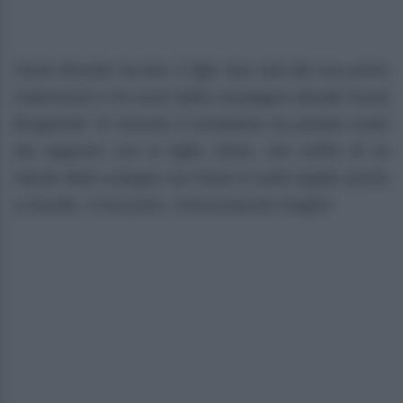
Paolo Bonolis ha ben 5 figli: due nati dal suo primo
matrimonio e tre avuti dalla compagna attuale Sonia
Bruganelli. Di recente il conduttore ha parlato molto
del rapporto con la figlia Silvia, che soffre di un
ritardo dello sviluppo ma Paolo è molto legato anche
a Davide, il mezzano. Consociamolo meglio!