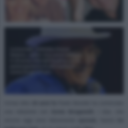
Ormai oltre
20 anni fa
Paolo Bonolis ha cominciato
una relazione con
Sonia Bruganelli.
I due, che
ancora oggi sono felicemente
sposati,
hanno
tre