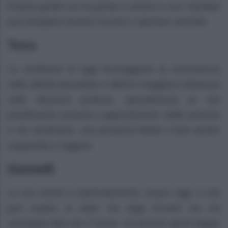
Essere gentili con le parole in amore e con i familiari
può dissipare tensioni recenti e riportare serenità.
Toro
Le condizioni di oggi incoraggiano la concretezza
nelle attività lavorative e offrono maggiore chiarezza
nelle decisioni pratiche, specialmente se stai
pianificando vacanze o appuntamenti. Nelle amicizie
e nei sentimenti, una presenza fidata ti farà sentire
supportato e leggero.
Gemelli
La tua mente è particolarmente vivace oggi, il che
può essere di aiuto sia negli incontri sia nel
concepire idee per il futuro. Un piccolo gesto legato