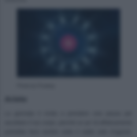
06/08/2026
Photo by Pixabay
Ariete
La giornata ti invita a prendere una pausa per
ascoltare il tuo corpo, perché un po’ di affaticamento
potrebbe farsi sentire sotto il caldo sole d’agosto.