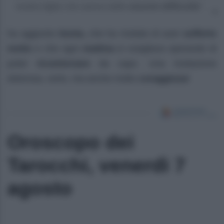
nostra figlia che aveva delle
enormi difficoltà
”.
ha aggiunto
Sonia,
che ha rivelato di aver
sofferto
molto
e che ogni
mattina
si svegliava sperando di
poter
ricominciare
da capo. Una rivelazione
dolorosa, certo, ma anche molto
coraggiosa!
Oroscopo dei
Tarocchi, venerdì 7
agosto