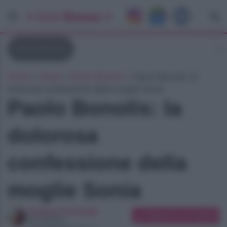
Paolo Bonolis
Home
»
News
»
Paolo Bonolis
»
Paolo Bonolis: la
dolorosa confessione della moglie Sonia
Paolo Bonolis: la
dolorosa
confessione della
moglie Sonia
Arianna Preciballe
Suggerisci una modifica
Art Director