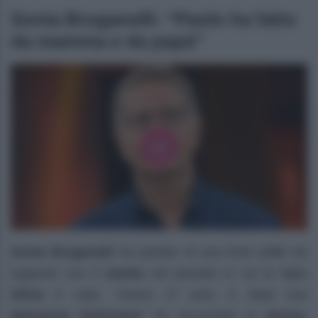
Sonia Bruganelli: “Paolo ha fatto
da mamma e da papà”
Sonia Bruganelli
ha parlato di una forte
crisi
nel
rapporto con il
marito
nel periodo in cui la figlia
Silvia
è nata. “Avevo 27 anni, è stata una
delusione fortissima
” ha raccontato la
donna,