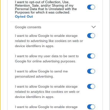
con più fiducia al futuro.
I want to opt-out of Collection, Use,
Retention, Sale, and/or Sharing of my
Personal Data that Is Unrelated with the
Scorpione
Purposes for which it was collected.
Opted Out
Quest’oggi la tua intuizione è stimolata,
Google consents
consentendo di riconoscere rapidamente chi è
I want to allow Google to enable storage
davvero vicino a te, sia sul lavoro sia in amicizia. In
related to advertising like cookies on web or
device identifiers in apps.
amore, permetti ai gesti di esprimersi più delle
parole: l’onestà creerà un’intesa intensa e
I want to allow my user data to be sent to
rassicurante.
Google for online advertising purposes.
Sagittario
I want to allow Google to send me
personalized advertising.
È un periodo che incentiva il movimento, l’iniziativa
I want to allow Google to enable storage
e un desiderio di autonomia, qualità che possono
related to analytics like cookies on web or
device identifiers in apps.
giovare tanto nel lavoro quanto nelle attività estive.
In ambito sentimentale, un approccio solare può
I want to allow Google to enable storage