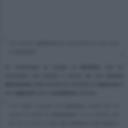
“Ho dovuto
abdicare
per parecchio al mio ruolo
di
mamma”.
ha confessato la moglie di
Bonolis,
che ha
raccontato che proprio a causa del suo
essersi
allontanata
dalla piccola ha rischiato di
spaccare
il
suo
rapporto
con il
conduttore
romano.
“C’è stato, a parte mia
mamma,
Paolo che ha
preso in mano la
situazione
e si è trovato per
più di un anno a fare
da mamma e da papà
a