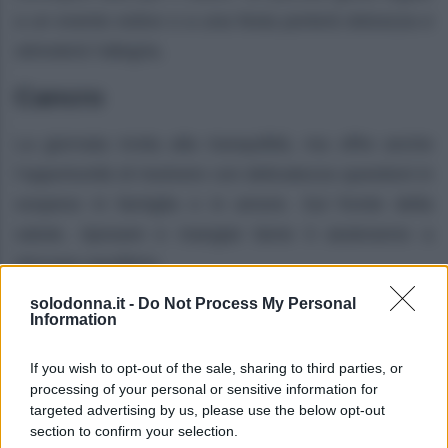
a un evento estivo o a una festa porterà dolcezza e
stimolerà l’allegria.
Cancro
La giornata invita alla tranquillità, ma offre anche
l’opportunità di risolvere con delicatezza questioni in
sospeso in famiglia o in amore. Sul fronte della
salute, riposare e mangiar bene ti aiuteranno a
ritrovare equilibrio.
solodonna.it -
Do Not Process My Personal
Leone
Information
L’energia attuale ti sostiene rendendoti radioso,
If you wish to opt-out of the sale, sharing to third parties, or
soprattutto nei contesti lavorativi o sociali che
processing of your personal or sensitive information for
targeted advertising by us, please use the below opt-out
richiedono presenza e carisma. In amore, un invito
section to confirm your selection.
spontaneo o un momento festivo può accendere