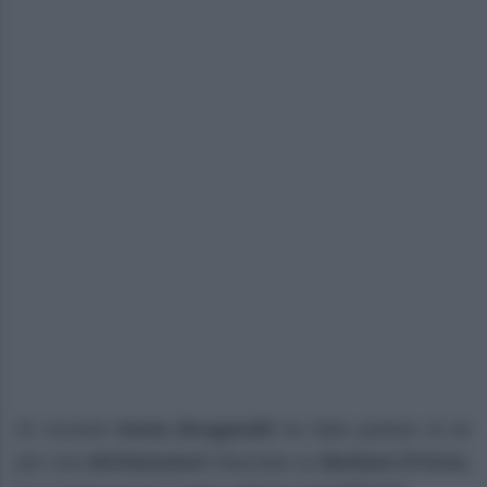
Di recente
Sonia Bruganelli
ha fatto parlare di sé
per una
dichiarazioni
rilasciata su
Barbara D’Urso,