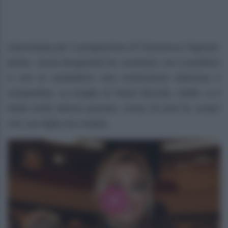
Intervistata per il programma di Francesca Fagnani,
Belve, Sonia Bruganelli ha condiviso con il pubblico
e con la conduttrice una confessione dolorosa e
inaspettata. La moglie di Paolo Bonolis, infatti, si è
detta molto delusa quando, ormai 18 anni fa, scoprì
che sua figlia era malata.