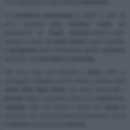
la cui televisione è stata definita
superficiale.
La
conduttrice partenopea,
in effetti, è stata da
poco sostituita dalla
versione serale
del
programma di
Paolo Bonolis
,
Avanti un altro,
sembra a causa dei
bassi ascolti
e già in passato
la
Bruganelli
aveva commentato questo
successo
lanciando una
frecciatina
a
Carmelita.
Nel corso della sua intervista a
Belve,
però, la
compagna di
Paolo
è anche tornata a parlare della
salute della figlia Silvia
, che come spesso
lei
e
Bonolis
hanno raccontato soffre di un
ritardo
dello
sviluppo.
Alla sua nascita il dolore per
Sonia
fu
così forte che, come lei stessa ha ammesso, non fu
la
mamma
che la piccola
meritava.