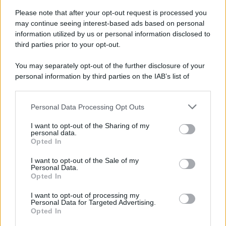
Please note that after your opt-out request is processed you
entusiasmo e rafforzare la fiducia reciproca.
may continue seeing interest-based ads based on personal
information utilized by us or personal information disclosed to
Vergine
third parties prior to your opt-out.
Il clima astrale oggi agevola ordine e meticolosità,
You may separately opt-out of the further disclosure of your
qualità utili per gestire scadenze, spese o questioni
personal information by third parties on the IAB’s list of
downstream participants.
pratiche nell’imminenza di Ferragosto. Nei rapporti
familiari e di amicizia, comunicazioni trasparenti
Personal Data Processing Opt Outs
This information may also be disclosed by us to third parties
on the IAB’s List of Downstream Participants that may further
eviteranno malintesi e porteranno sollievo.
I want to opt-out of the Sharing of my
disclose it to other third parties.
personal data.
Opted In
Bilancia
Please note that this website/app uses one or more Google
services and may gather and store information including but
I want to opt-out of the Sale of my
Personal Data.
not limited to your visit or usage behaviour. You may click to
Ti senti attratto dall’armonia e dalla serenità,
Opted In
grant or deny consent to Google and its third-party tags to
specialmente nelle relazioni sentimentali e intime.
use your data for below specified purposes in below Google
I want to opt-out of processing my
Un’opportunità estiva o una breve pausa lavorativa
consent section.
Personal Data for Targeted Advertising.
Opted In
ti aiuterà a ritrovare equilibrio interiore e a guardare