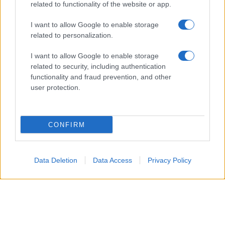
related to functionality of the website or app.
trasformare un incontro in qualcosa di più
significativo.
I want to allow Google to enable storage
related to personalization.
Capricorno
I want to allow Google to enable storage
related to security, including authentication
La giornata richiede disciplina, ma premia la
functionality and fraud prevention, and other
costanza, specialmente nelle mansioni lavorative e
user protection.
pratiche. In ambito familiare e nei legami autentici,
mantenere un atteggiamento paziente semplificherà
CONFIRM
il superamento di piccoli conflitti.
Acquario
Data Deletion
Data Access
Privacy Policy
Oggi le stelle favoriscono intuizioni brillanti e
un’originalità che può essere utile per risolvere
problemi lavorativi o ravvivare relazioni amicali. In
amore, un gesto inaspettato o un programma fuori