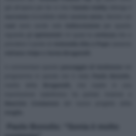
già all’opera per far sì che
l’amato
reality
ottenga il
successo
incredibile dello
scorso anno.
Mentre sul
cast
sono uscite solo
indiscrezione
per quanto
riguarda gli
opinionisti
c’è quasi la
certezza
che a
prendere il posto di
Antonella Elia e Pupo
saranno
Adriana Volpe e Sonia Bruganelli
.
A commentare questo
passaggio di testimone
nel
programma in queste ore è stato
Paolo Bonolis
,
marito della
Bruganelli,
che ospite in una
trasmissione radiofonica ha parlato insieme a
Maurizio Costanozo
del nuovo progetto della
moglie.
Paolo Bonolis: “Sonia è molto