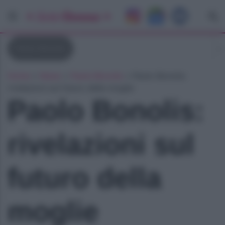
Paolo Bonolis
Home
»
News
»
Paolo Bonolis
»
Paolo Bonolis:
rivelazioni sul futuro della moglie
Paolo Bonolis:
rivelazioni sul
futuro della
moglie