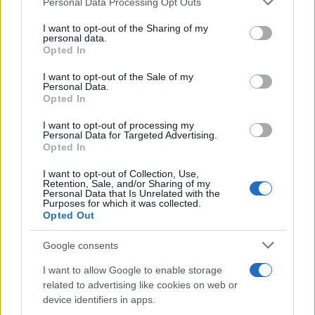
Personal Data Processing Opt Outs
This information may also be disclosed by us to third parties
on the IAB’s List of Downstream Participants that may further
I want to opt-out of the Sharing of my
Carter
trova finalmente il coraggio di confessare i
disclose it to other third parties.
personal data.
suoi
veri sentimenti a Hope
. Così, tra i
due
nasce
Opted In
Please note that this website/app uses one or more Google
una grande
passione
e decidono di unire le forze
services and may gather and store information including but
I want to opt-out of the Sale of my
Personal Data.
not limited to your visit or usage behaviour. You may click to
per tentare una clamorosa
scalata alla Forrester
Opted In
grant or deny consent to Google and its third-party tags to
Creations
.
use your data for below specified purposes in below Google
I want to opt-out of processing my
consent section.
Personal Data for Targeted Advertising.
Mercoledì 12 agosto 2026
Opted In
I want to opt-out of Collection, Use,
Will Spencer
manifesta forti
preoccupazioni
Retention, Sale, and/or Sharing of my
Personal Data that Is Unrelated with the
riguardo alle
dinamiche familiari
. Il
ragazzo
, in
Purposes for which it was collected.
Opted Out
particolare, non vede di buon occhio la convivenza e
l’
influenza
di
Poppy
e
Luna
nelle vicende di suo
Google consents
padre Bill
.
I want to allow Google to enable storage
related to advertising like cookies on web or
device identifiers in apps.