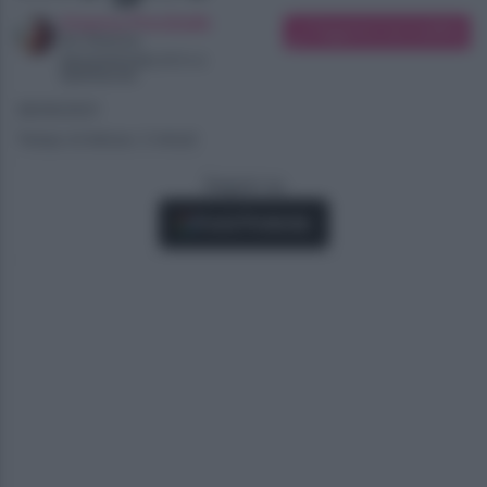
Arianna Preciballe
Suggerisci una modifica
Art Director
Appassionata di tv e
Spettacolo
28/06/2021
Tempo di lettura: 2 minuti
Seguici su
Fonti Preferite