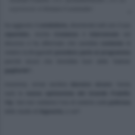
Grande Fratello.
Dice
‘probabilmente’,
che sta
aspettando di
firmare il contratto
“.
ha aggiunto il
conduttore,
divertendo tutti con il suo
siparietto.
Anche
Costanzo
è
intervenuto
nel
discorso e ha affermato che sarebbe
contento
di
vedere la Bruganelli
prendere parte al programma
perchè sicuro che tirerebbe fuori delle “battute
gagliarde“.
Insomma, ormai sembra
davvero
sicuro:
Sonia
sarà la
nuova opinionista del Grande Fratello
Vip
. Noi non vediamo l’ora di vederla sulla
poltrona
dello studio di
Signorini,
e voi?