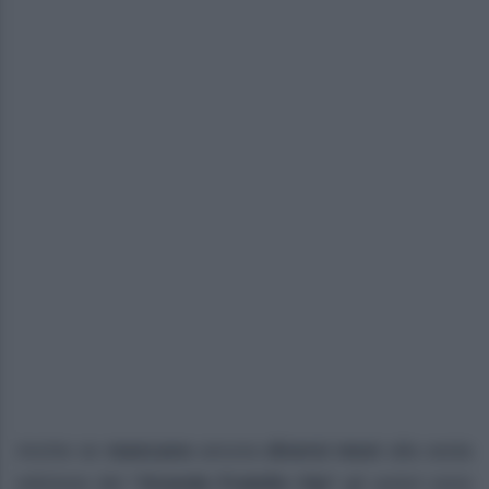
Anche se
mancano
ancora
diversi mesi
alla sesta
edizione del
“Grande Fratello Vip“
gli autori sono