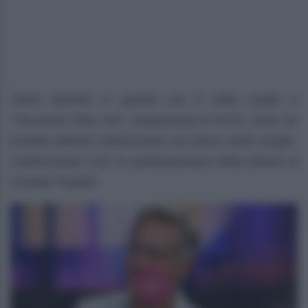
Paolo Bonolis in queste ore è stato ospite a
“Facciamo finta che”, programma di R101, dove ha
rivelato ulteriori indiscrezioni sul futuro della moglie,
confermando così la partecipazione della donna al
Grande Fratello.