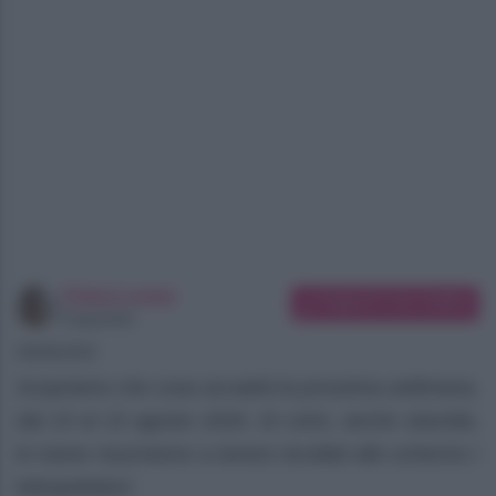
Chiara Longo
Suggerisci una modifica
Copywriter
08/08/2026
Scopriamo che cosa accadrà la prossima settimana,
dal 10 al 15 agosto 2026. Di certo, anche stavolta,
le trame riusciranno a tenere incollati allo schermo i
telespettatori.