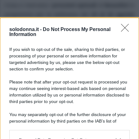
Cosa ci riservano i
prossimi episodi
di
Beautiful
in
programma per la settimana dal
10 al 16 agosto
2026
su
Canale 5
? Continua la messa in onda
in
solodonna.it -
Do Not Process My Personal
prima visione
della
storica soap opera americana
Information
ideata da
William J. Bell
e
Lee Philips Bell
.
If you wish to opt-out of the sale, sharing to third parties, or
Prime anticipazioni Beautiful nella
processing of your personal or sensitive information for
targeted advertising by us, please use the below opt-out
settimana 10–15 agosto 2026
section to confirm your selection.
Lunedì 10 agosto 2026
Please note that after your opt-out request is processed you
may continue seeing interest-based ads based on personal
Taylor
rivela a
Ridge
di soffrire di una grave
information utilized by us or personal information disclosed to
third parties prior to your opt-out.
insufficienza cardiaca
progressiva
. La donna,
allora, implora
Ridge
di mantenere il
segreto
,
You may separately opt-out of the further disclosure of your
personal information by third parties on the IAB’s list of
nascondendolo anche a
Steffy
e a
Thomas
.
downstream participants.
Martedì 11 agosto 2026