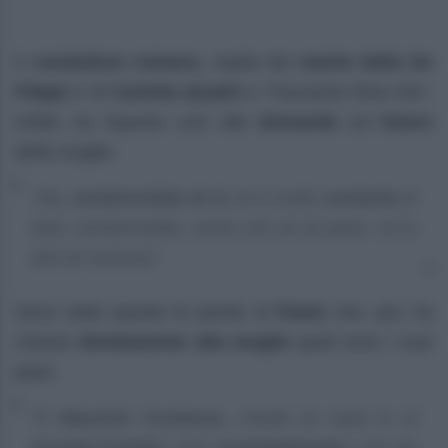
Il
conduttore romano,
ospite del
marito della De
Filippi
e di
Carlotta Quadri
a “Facciamo finta che“,
infatti, ha risposto così alle
domande
sul
futuro
della moglie:
“Ma,
sembrerebbe di sì,
lei è molto
contenta
di
farlo, sembrerebbe, sento che se ne parla. Ve lo
dirà lei semmai“.
Sono state queste le parole di
Paolo
che, poi, ha
chiesto
direttamente alla moglie
quali sono i suoi
piani.
“È
Maurizio Costanzo,
chiede se sarai tu al