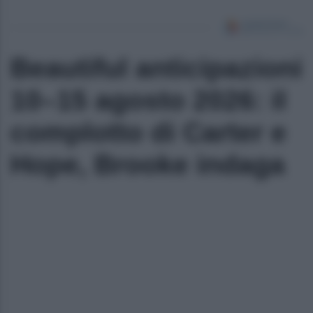
Beautiful anticipazioni
10–15 agosto 2026: il
complotto di Carter e
Hope, Brooke indaga