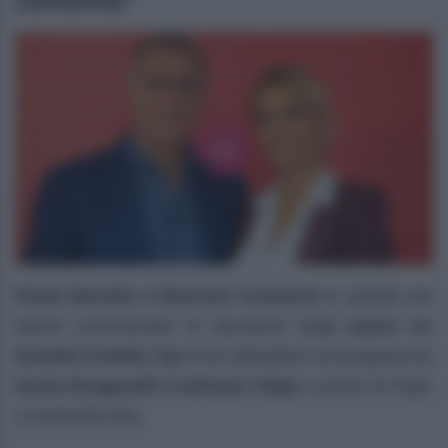
contenta”
Paolo Bonolis e Maurizio Costanzo
in queste ore
hanno commentato la decisione degli
autori
del
Grande Fratello Vip
di far debuttare nel programma
Sonia Bruganelli e Adriana Volpe
a posto di Pupo
e Antonella Elia.