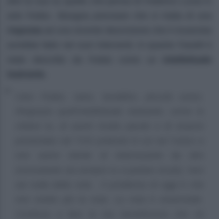
dire la sua su quello che pensa di Federico Lucia in
arte Fedez. Bisogna precisare che si tratta di una
risposta
ad una recente descrizione che il musicista
avrebbe fatto nei suoi interventi, in quanto Fanelli è
stato descritto da Fedez come un
intellettuale
teatrante.
Caro Fedez, nano, burattino, piccolo uomo.
Ringrazia quell’intellettuale teatrante, come lo
chiami tu, di averti rivolto parole e di essersi
presentato nel TUO podcast in cui sei l’unico a
non avere niente di interessante da dire
(nonostante sia sempre tu a parlare di più). Non
sai nulla della noia . Il problema di oggi è che
non esiste più la noia. La noia è essenziale.
Continua a fare la tua beneficenza che mi