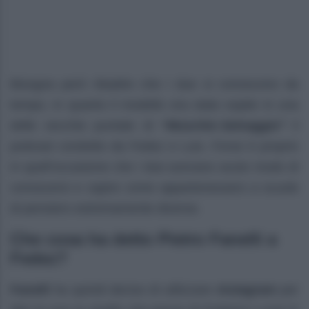
Bisogna però ribadire che i due si conoscono da
tempo, in quanto il modello era stato ospite in una
delle vecchie puntate di
“Muschio
Selvaggio”
il
podcast condotto da Fedez e Luis. Forse è proprio
in quell’occasione che i due avevano avuto modo di
conoscersi e capire come appartenessero a scuole
di pensiero estremamente diverse.
Che cosa ha detto Pietro Fanelli a
Fedez?
Fanelli
ha quindi deciso di utilizzare
Instagram
per