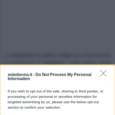
La
complicità
fra
Carter
e
Hope
sta crescendo fino
a trasformarsi in
passione
, come aveva intuito
Steffy
. Nell’episodio in questione,
Steffy
continua a
solodonna.it -
Do Not Process My Personal
sospettare di
Walton
e
Logan
.
Information
I
due
si concedono un
momento di intensa
If you wish to opt-out of the sale, sharing to third parties, or
processing of your personal or sensitive information for
intimità
, cercando di mantenere segreta la loro
targeted advertising by us, please use the below opt-out
nascente alleanza
. Nel frattempo,
Brooke
e
section to confirm your selection.
Deacon
sperano che
la carriera di Hope
possa