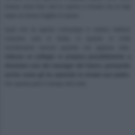
invece sono loro che lo vanno a trovare tra le Alpi
dopo un breve tragitto in aereo.
Quel che fa specie comunque è vedere Nathan
crescere così in fretta, in quanto in molti
ricorderanno ancora quando era appena nato.
Adesso al collegio si prepara possibilmente a
diventare uno dei manager del futuro, pensando
anche come gli ha spianato la strada suo padre
.
Per questo però il tempo dirà tutto.