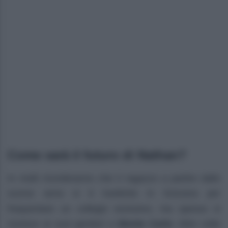
Come sarà il futuro di Nathan?
In molti ricorderanno che il ragazzo a partire dallo
scorso anno si è trasferito in Svizzera per
frequentare un collegio esclusivo, ma spesso si
riunisce ai suoi genitori a
Monte Carlo
. Altre volte