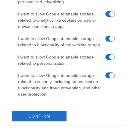
personalized advertising.
I want to allow Google to enable storage
related to analytics like cookies on web or
device identifiers in apps.
CHI SIAMO
REDAZIONE
CONTATTI
I want to allow Google to enable storage
related to functionality of the website or app.
© 2026 - SOLODONNA - P.IVA 04827280654 - TESTATA REGISTRATA AL
TRIBUNALE DI NOCERA INFERIORE N. 6/2020 - RG N. 1338/2020
I want to allow Google to enable storage
ISCRIZIONE AL ROC N. 35792 – ISCRITTA ALL’ANSO (ASSOCIAZIONE
related to personalization.
NAZIONALE STAMPA ONLINE)
I want to allow Google to enable storage
Privacy e Notifiche
related to security, including authentication
functionality and fraud prevention, and other
Preferenze privacy
user protection.
Mappa del sito
CONFIRM