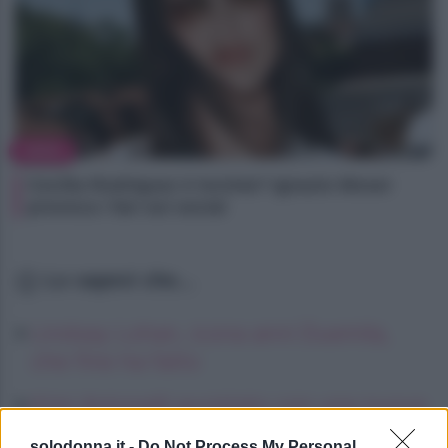
NEWS
Cecilia Rodriguez è incinta? Ignazio Moser
provoca i fan sui social
Lo sapevi che...
Lindsay Lohan, icona anni Duemila,
che fine ha fatto
Kimi Antonelli avvistato con una nuova
ragazza, cosa sappiamo
solodonna.it -
Do Not Process My Personal