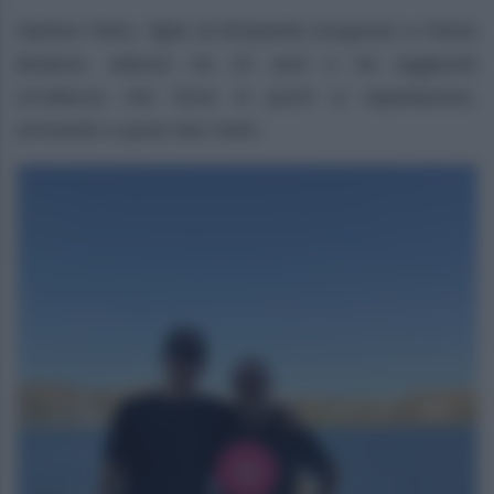
Nathan Falco, figlio di Elisabetta Gregoraci e Flavio
Briatore, adesso ha 15 anni e ha raggiunto
un’altezza che forse in pochi si aspettavano,
arrivando a quasi due metri.