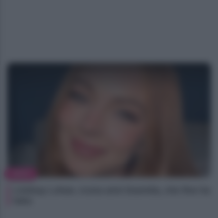
NEWS
Lindsay Lohan, icona anni Duemila, che fine ha
fatto