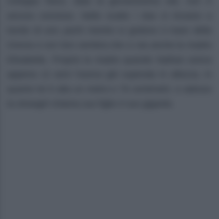
sviluppo fisico, data la giovanissima età, non è
ancora concluso. Nello scatto i due si trovano a
bordo di uno yacht mentre si godono il mare della
Grecia e con loro sembra che ci sia anche la madre
Elisabetta. Proprio la madre quando Nathan aveva
appena 12 anni l’aveva già superata in altezza, in
quanto lei è alta un metro e 76 centimetri, e adesso
la showgirl chiama suo figlio Il suo gigante.