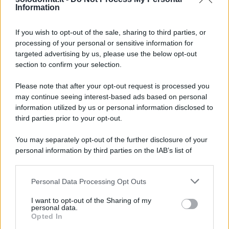
Information
La Promessa, anticipazioni sabato 8
agosto 2026: Adriano prende una
If you wish to opt-out of the sale, sharing to third parties, or
decisione importante
processing of your personal or sensitive information for
targeted advertising by us, please use the below opt-out
section to confirm your selection.
Please note that after your opt-out request is processed you
may continue seeing interest-based ads based on personal
information utilized by us or personal information disclosed to
third parties prior to your opt-out.
You may separately opt-out of the further disclosure of your
personal information by third parties on the IAB’s list of
downstream participants.
Personal Data Processing Opt Outs
This information may also be disclosed by us to third parties
on the IAB’s List of Downstream Participants that may further
I want to opt-out of the Sharing of my
disclose it to other third parties.
personal data.
Opted In
Please note that this website/app uses one or more Google