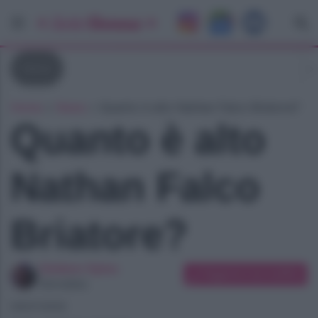
News
Home
»
News
»
Quanto è alto Nathan Falco Briatore?
Quanto è alto
Nathan Falco
Briatore?
Giuliano Spina
Suggerisci una modifica
Giornalista
09/07/2025