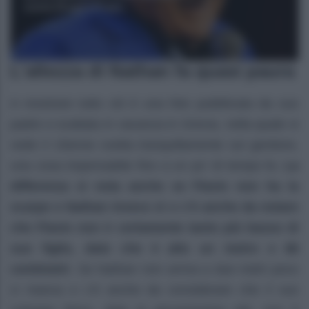
L’altezza di Nathan fa quasi paura
A mostrare tutto ciò è una foto pubblicata da suo
padre e scattata in vacanza in Grecia, nella quale si
vede il 15enne svetta tranquillamente sul genitore,
una cosa impensabile fino a un po’ di tempo fa.
La
differenza si nota anche se Flavio non ha la
scarpe e Nathan invece sì e c’è anche da notare
che Flavio non è certamente tanto più basso di
suo figlio, dato che è alto un metro e 88
centimetri
. Se Nathan non arriva a due metri poco
ci manca e c’è anche da considerare che il suo