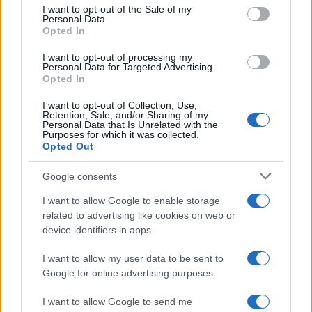
services and may gather and store information including but
I want to opt-out of the Sale of my
Personal Data.
not limited to your visit or usage behaviour. You may click to
Opted In
grant or deny consent to Google and its third-party tags to
use your data for below specified purposes in below Google
I want to opt-out of processing my
consent section.
Personal Data for Targeted Advertising.
Opted In
I want to opt-out of Collection, Use,
Retention, Sale, and/or Sharing of my
Personal Data that Is Unrelated with the
Purposes for which it was collected.
Opted Out
Google consents
I want to allow Google to enable storage
related to advertising like cookies on web or
device identifiers in apps.
Seguici su Google News
I want to allow my user data to be sent to
Google for online advertising purposes.
I want to allow Google to send me