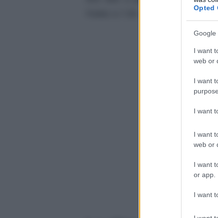
Opted 
Fedez a 7,50.
Google 
I want t
web or d
I want t
purpose
I want 
I want t
web or d
I want t
or app.
I want t
I want t