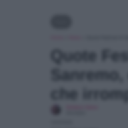
News
Home
»
News
»
Quote Festival di 
Quote Fest
Sanremo, 
che irrom
Giuliano Spina
Giornalista
14/02/2025