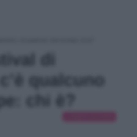
Sanremo, c’è qualcuno che irrompe: chi è?
ival di
c’è qualcuno
pe: chi è?
Suggerisci una modifica