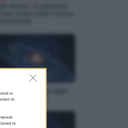
ifa Wehbe, la superstar
l pop araba sfida i canoni
diorientali
S
oscopo del pomeriggio,
sonal or
rcoledì 5 agosto
ection to
nterest-
closed to