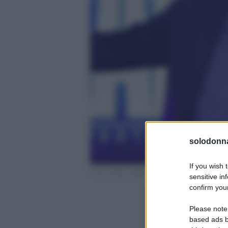
solodonna
If you wish 
Foto profilo ufficiale Instagram
sensitive in
confirm your
Please note
based ads b