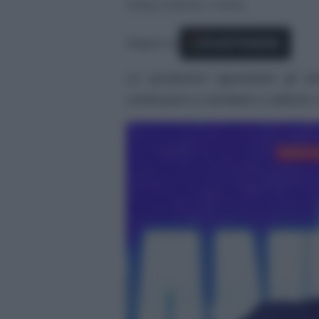
Tempo di lettura: 2 minuti
Seguici su
Fonti Preferite
Le quotazioni riguardanti gli a
continuano a cambiare e adesso ci