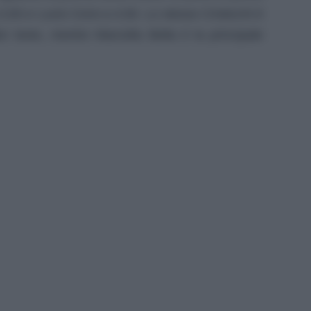
,50 e Lucio Corsi a 4,50. Lo stesso Cristicchi è
ior testo, mentre Marcella Bella è la principale