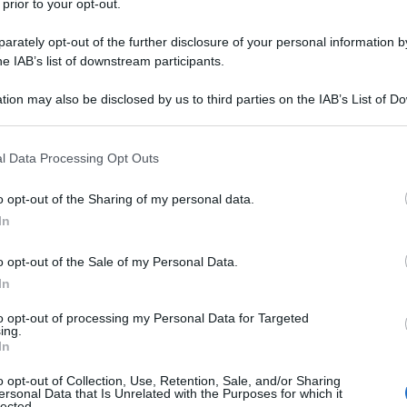
 prior to your opt-out.
rately opt-out of the further disclosure of your personal information by
he IAB’s list of downstream participants.
NEW
tion may also be disclosed by us to third parties on the IAB’s List of 
 that may further disclose it to other third parties.
Or
me
 that this website/app uses one or more Google services and may gath
nde quota
l Data Processing Opt Outs
including but not limited to your visit or usage behaviour. You may click 
 to Google and its third-party tags to use your data for below specifi
o opt-out of the Sharing of my personal data.
L
ogle consent section.
rata dedicata alle cover e domani la finalissima
In
rdo alla vittoria finale ha preso quota
Simone
Ha
o opt-out of the Sale of my Personal Data.
nzone
Quando sarai piccola
ha riscosso un
de
In
el cuore degli italiani. Questa cosa ovviamente
me
to opt-out of processing my Personal Data for Targeted
 nei display della Snai e adesso è il primo a
ing.
Or
In
a numero uno per la vittoria finale con la sua
La
me
, a confronto con 3,25 della cantante. A seguire
o opt-out of Collection, Use, Retention, Sale, and/or Sharing
ersonal Data that Is Unrelated with the Purposes for which it
talgia di Olly a 4,50, Achille Lauro a 6,50 e
lected.