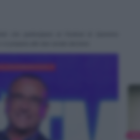
rtisti che partecipano al Festival di Sanremo
 si prepara alle due serate decisive.
NEW