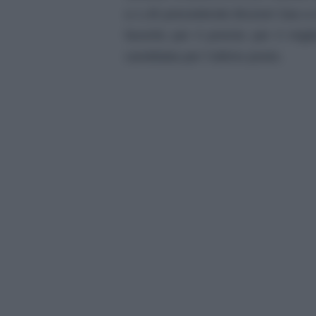
a 1,45 precedendo Brunori Sas a 3
favorito per il premio per il migl
candidata per l’ultimo posto.