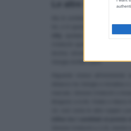
Le altre quote
authenti
Ma le combinazioni vengono fatte
tre, e in questo caso la terzina pi
Olly
, quotata a 10 e seguita da 
Cristicchi quotata con lo stesso
terzina vincente con Achille Lau
Giorgia-Achille Lauro.
Riguardo invece all’imminente s
distacco tra Giorgia e Annalisa a 2
marcato. Simone Cristicchi e Ama
Bregovic a 6,50, Fedez e Marco M
10, così come le altre coppie Lu
Infine tra i candidati al premio
Simone Cristicchi a 2,25, mentre ri