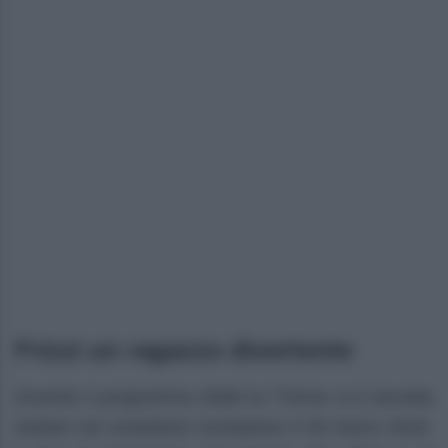
Frizzi un ragazzo divertente
Durante il programma infatti la 77enne si è lasciata
andare sul conduttore scomparso il 26 marzo 2018.