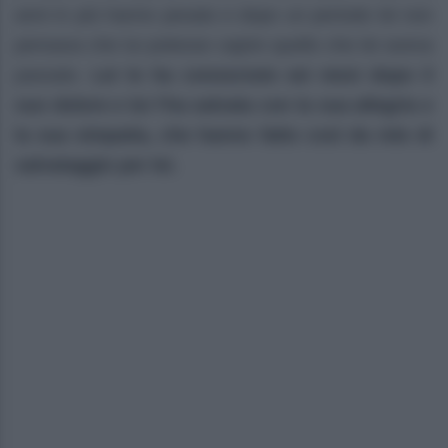
anni in più hanno pesato e dopo un periodo lei non
pensava che lui potesse capire quello che lei aveva
passato.
Lei lo ha conosciuto sei mesi dopo il
suo dolore e lui l’ha salvata con la sua allegria e
la sua simpatia, che hanno fatto così da rete di
salvataggio per lei.