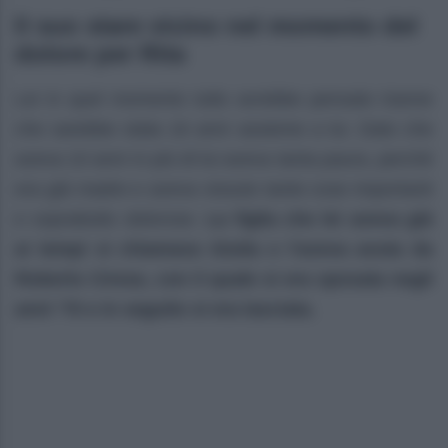
Il suo stare vicino nel momento del
dolore per Rita
Lei in quel momento tutto avrebbe pensato tranne
che sarebbe stata 16 anni assieme a lui. Dato che
aveva 10 anni in più di lui aveva tanta paura, perché
era già madre e aveva vissuto tante cose importanti
e soprattutto dolorose.
La figlia che lei aveva già
ai tempi si chiamava Giulia e l’aveva avuta da
Roberto Cirese, con il quale si era sposata negli
anni ’70 e in seguito si era lasciata.