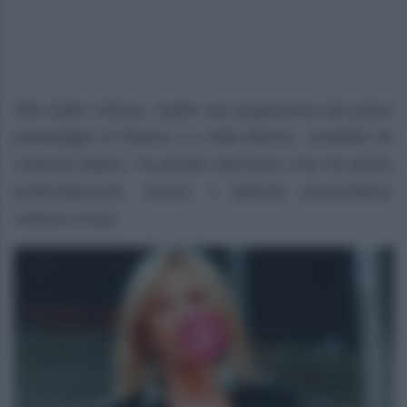
Rita Dalla Chiesa, ospite nel programma del primo
pomeriggio di Raiuno La Volta Buona, condotto da
Caterina Balivo, ha parlato dell’uomo che ha amato
profondamento, ovvero il defunto presentatore
Fabrizio Frizzi.