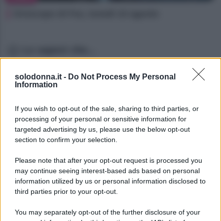
Oroscopo di Fox, lunedì 10 agosto
Lo sapevi che...
Oroscopo di Fox, lunedì 10 agosto
solodonna.it -
Do Not Process My Personal
Information
Oroscopo di Fox, lunedì 10 agosto
If you wish to opt-out of the sale, sharing to third parties, or
Oroscopo di Fox, lunedì 10 agosto
processing of your personal or sensitive information for
targeted advertising by us, please use the below opt-out
section to confirm your selection.
Please note that after your opt-out request is processed you
may continue seeing interest-based ads based on personal
information utilized by us or personal information disclosed to
third parties prior to your opt-out.
You may separately opt-out of the further disclosure of your