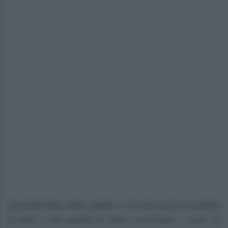
Secondo Rita nelle coppie in 16 anni può succedere
di tutto e che quindi le cose si incrinano. I suoi 10