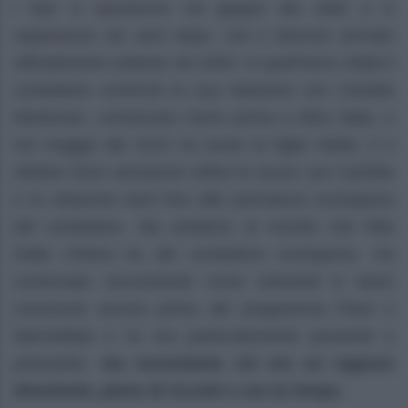
I due si sposarono nel giugno del 1992 e si
separarono sei anni dopo, con il divorzio arrivato
ufficialmente soltanto nel 2002. In quell’anno infatti il
conduttore cominciò la sua relazione con Carlotta
Mantovan, conosciuta l’anno prima a Miss Italia, e
nel maggio del 2013 ha avuto la figlia Stella. Il 4
ottobre 2014 arrivarono infine le nozze con Carlotta
e la relazione durò fino alla prematura scomparsa
del conduttore. Ma andiamo al ricordo che Rita
Dalla Chiesa ha del conduttore scomparso. Ha
cominciato raccontando come entrambi si siano
conosciuti ancora prima del programma Pane e
Marmellata e lui era particolarmente presente e
pressante,
ma nonostante ciò era un ragazzo
divertente, pieno di riccioli e con la Vespa.