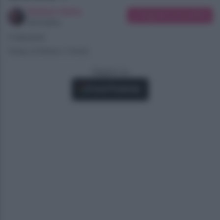
Giuliano Spina
Suggerisci una modifica
Giornalista
17/06/2025
Tempo di lettura: 2 minuti
Seguici su
Fonti Preferite