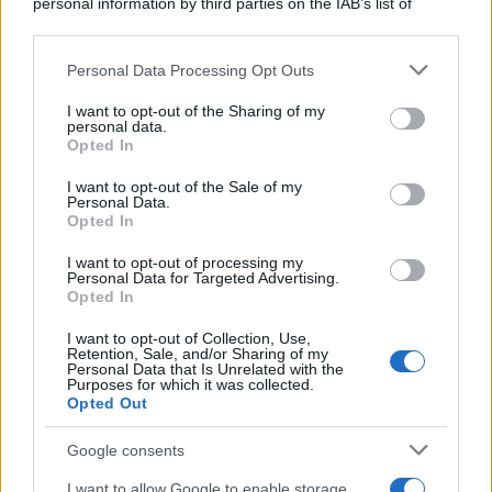
personal information by third parties on the IAB’s list of
downstream participants.
Personal Data Processing Opt Outs
This information may also be disclosed by us to third parties
on the IAB’s List of Downstream Participants that may further
I want to opt-out of the Sharing of my
disclose it to other third parties.
personal data.
Opted In
Please note that this website/app uses one or more Google
services and may gather and store information including but
I want to opt-out of the Sale of my
Personal Data.
not limited to your visit or usage behaviour. You may click to
Opted In
grant or deny consent to Google and its third-party tags to
use your data for below specified purposes in below Google
I want to opt-out of processing my
consent section.
Personal Data for Targeted Advertising.
Opted In
I want to opt-out of Collection, Use,
Retention, Sale, and/or Sharing of my
Personal Data that Is Unrelated with the
Purposes for which it was collected.
Opted Out
Google consents
I want to allow Google to enable storage