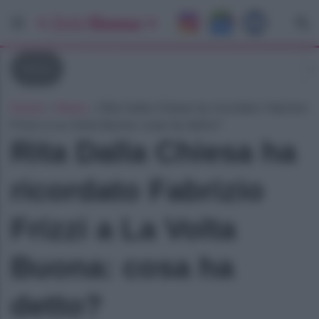
News
Home
»
News
»
Rita Dalla Chiesa ha ricordato Fabrizio
Frizzi a La Volta Buona: cosa ha detto?
Rita Dalla Chiesa ha
ricordato Fabrizio
Frizzi a La Volta
Buona: cosa ha
detto?