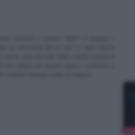
inda Cannavò e Dayane Mello? A spiegare i
due ex concorrenti del GF Vip 5 è stata l’attrice
i essere stata bloccata dalla modella brasiliana
 sono battuta per questa causa e continuerò a
elle molestie sessuali subite da Dayane.
NEW