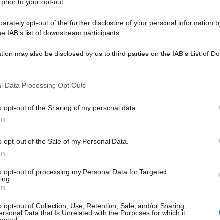
 prior to your opt-out.
rately opt-out of the further disclosure of your personal information by
he IAB’s list of downstream participants.
tion may also be disclosed by us to third parties on the IAB’s List of 
 that may further disclose it to other third parties.
NEW
Or
 that this website/app uses one or more Google services and may gath
l Data Processing Opt Outs
including but not limited to your visit or usage behaviour. You may click 
gi
 to Google and its third-party tags to use your data for below specifi
o opt-out of the Sharing of my personal data.
ogle consent section.
In
L
o opt-out of the Sale of my Personal Data.
Or
In
im
to opt-out of processing my Personal Data for Targeted
a
ing.
In
Je
o opt-out of Collection, Use, Retention, Sale, and/or Sharing
ri
ersonal Data that Is Unrelated with the Purposes for which it
lected.