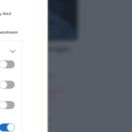
 third
Downstream
S
oscopo del pomeriggio,
er and store
to grant or
ovedì 6 agosto
ed purposes
o sapevi che...
oscopo degli incontri
possibili, giovedì 6
gosto
ssica Simpson, la
nascita artistica e