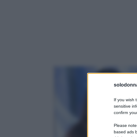
solodonna
If you wish 
sensitive in
confirm your
Please note
based ads b