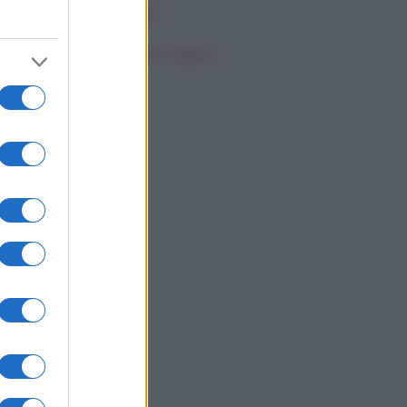
rsonale della star
oscopo del pomeriggio,
ovedì 6 agosto