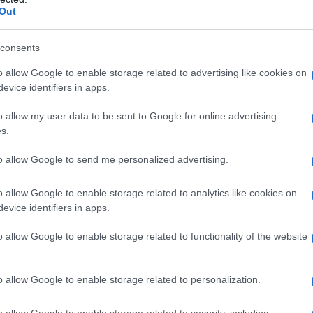
pe
Out
vò
e
Dayane Mello?
Le due ex concorrenti del
Or
consents
tate protagoniste di un’amicizia davvero molto
gi
o allow Google to enable storage related to advertising like cookies on
embrava potersi trasformare in amore, sono di
evice identifiers in apps.
molestie
subite da
Dayane Mello
all’interno de
o allow my user data to be sent to Google for online advertising
s.
è stata tra coloro che hanno
difeso Dayane,
to allow Google to send me personalized advertising.
prio nel reality brasiliano. Come spiegato da
odella brasiliana non ha affatto gradito tutte le
o allow Google to enable storage related to analytics like cookies on
evice identifiers in apps.
o si trovava a “La Fazenda”.
o allow Google to enable storage related to functionality of the website
 di
bloccare
su
Instagram
Rosalinda Cannavò!
o allow Google to enable storage related to personalization.
ò: l’attacco di
o allow Google to enable storage related to security, including