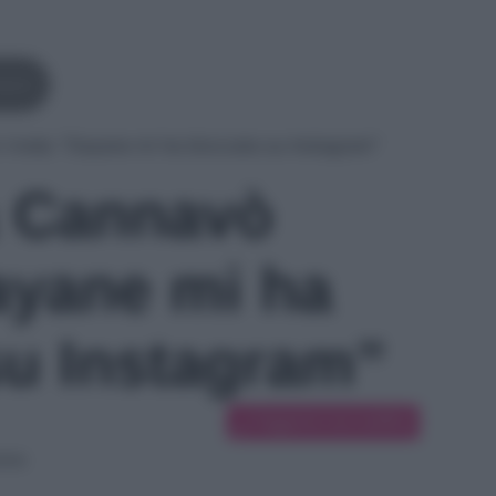
navò
rivela: “Dayane mi ha bloccata su Instagram”
a Cannavò
Dayane mi ha
su Instagram”
Suggerisci una modifica
ione