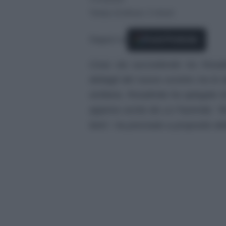
Tempo di lettura: 3 minuti
Seguici su
Fonti Preferite
Cosa sta succedendo tra Rosal
dettagli del nuovo scontro tra le 
siciliana. Rosalinda ha spiegato d
appena uscita da La Fazenda: “Mi
farlo”, ha precisato a proposito d