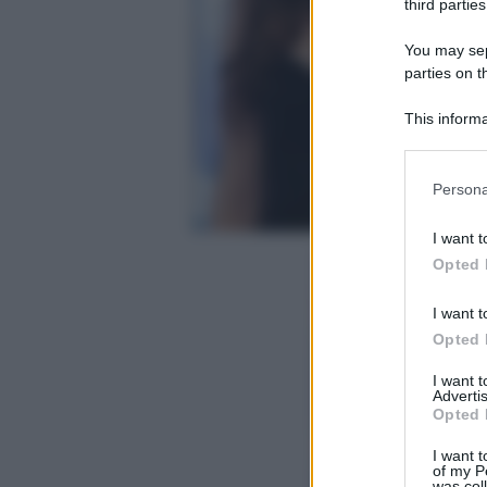
third parties
You may sepa
parties on t
This informa
Participants
Please note
Persona
information 
deny consent
I want t
in below Go
Opted 
I want t
Opted 
I want 
Advertis
Opted 
I want t
of my P
was col