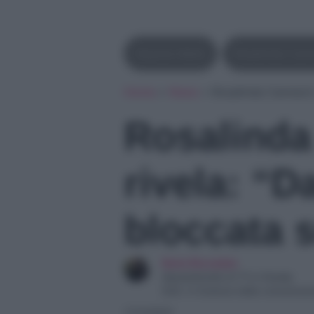
Dayane Mello
Rosalinda Can
Home
»
News
»
Rosalinda Cannavò 
Rosalind
rivela: “
bloccata 
Ilaria Bucataio
Appassionata di TV e Gossip
Dott. in Scienze della comunicaz
11/12/2021