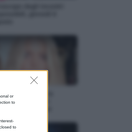
oscopo degli incontri
possibili, giovedì 6
osto
S
ssica Simpson, la
sonal or
nascita artistica e
ection to
rsonale della star
nterest-
closed to