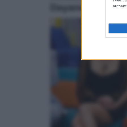
Dayane Mello
authenti