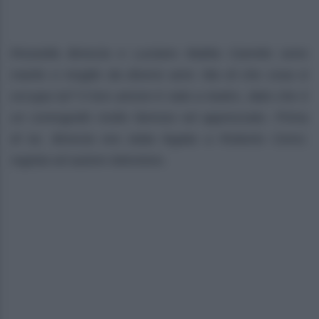
Rossella Brescia e Luciano Mattia Cannito sono
marito e moglie da diversi anni. Ma di che cosa si
occupa lui? Il loro amore è nato a teatro, dato che è
un coreografo molto famoso ed apprezzato. Prima
di lui, Brescia era stata legata a Roberto Cenci,
regista ed autore televisivo.