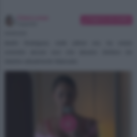
Chiara Longo
Suggerisci una modifica
Copywriter
08/08/2026
Belén Rodriguez, nelle ultime ore, ha voluto
smentire alcune voci che davano Stefano De
Martino attualmente fidanzato.