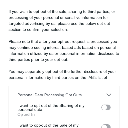
If you wish to opt-out of the sale, sharing to third parties, or
Tuttavia, le
discussioni su Instagram
si sono
processing of your personal or sensitive information for
trasformate in una difesa del suo
attuale
targeted advertising by us, please use the below opt-out
section to confirm your selection.
compagno
e in una riscrittura della narrativa
riguardante proprio
Stefano
.
Please note that after your opt-out request is processed you
may continue seeing interest-based ads based on personal
In particolare, un
commento nostalgico
di una fan
information utilized by us or personal information disclosed to
third parties prior to your opt-out.
che recitava
“Per sempre De Martino”
ha
scatenato la
risposta
chiara di
Belén
. Ha, quindi,
You may separately opt-out of the further disclosure of your
personal information by third parties on the IAB’s list of
scritto:
downstream participants.
Lui è libero.
Personal Data Processing Opt Outs
This information may also be disclosed by us to third parties
on the IAB’s List of Downstream Participants that may further
I want to opt-out of the Sharing of my
Questa
affermazione
sembrava essere un
invito
disclose it to other third parties.
personal data.
Opted In
ironico
alla sua follower, contraddicendo però le
Please note that this website/app uses one or more Google
recenti
indiscrezioni sul conduttore Rai
. Solo due
services and may gather and store information including but
I want to opt-out of the Sale of my