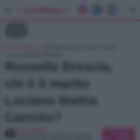
News
Home
»
News
»
Rossella Brescia, chi è il marito
Luciano Mattia Cannito?
Rossella Brescia,
chi è il marito
Luciano Mattia
Cannito?
Erika Vettori
Suggerisci una
Laurea in Scienze Politiche, indirizzo
modifica
Comunicazione, Media e Giornalismo