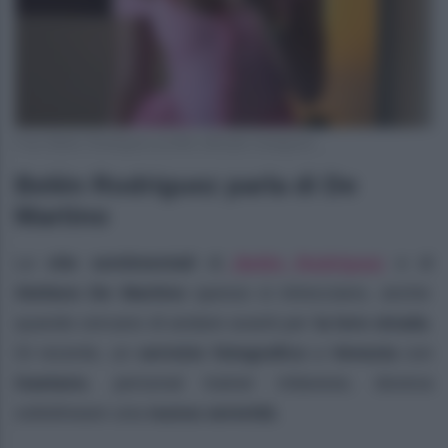
Foto Belén Rodriguez profilo ufficiale Instagram
Belén Rodriguez parla di De
Martino
Belén Rodriguez
Le
vite sentimentali
di
e di
Stefano De Martino
spesso si intrecciano, anche
quando cercano di andare avanti per
la loro strada
.
Di recente, un
servizio fotografico
a
Venezia
con
Gaetano
, personal trainer milanese, doveva
sottolineare una
nuova serenità
.