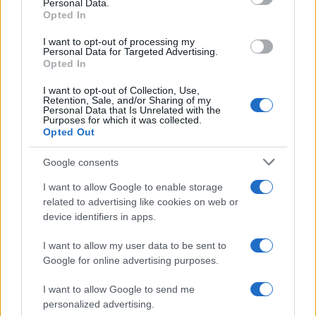
Personal Data.
not limited to your visit or usage behaviour. You may click to
settimane prima, infatti,
Anna Annunziata
, madre di
Opted In
grant or deny consent to Google and its third-party tags to
Gilda Ambrosio
, aveva rinvigorito i pettegolezzi
use your data for below specified purposes in below Google
I want to opt-out of processing my
consent section.
Personal Data for Targeted Advertising.
parlando di un
legame familiare
con
De Martino
.
Opted In
La differenza d’età con Guido
I want to opt-out of Collection, Use,
Retention, Sale, and/or Sharing of my
Fidanzati
Personal Data that Is Unrelated with the
Purposes for which it was collected.
Opted Out
La
showgirl argentina
ha smentito l’ipotetica
relazione di De Martino
proprio con la suddetta
Google consents
risposta lapidaria
. Poi, la
Rodriguez
, ancora,
I want to allow Google to enable storage
related to advertising like cookies on web or
quando alcuni
haters
hanno accusato
Gaetano
di
device identifiers in apps.
essere
troppo giovane per lei
, ha affermato:
I want to allow my user data to be sent to
Ha la stessa età del mio ex marito. Quale
Google for online advertising purposes.
sarebbe il problema?
I want to allow Google to send me
personalized advertising.