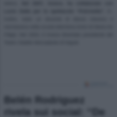
lettera.
Nel 2007, invece, ha collaborato con
Lucio Dalla per lo spettacolo “Pulcinella”.
E’,
inoltre, stato un docente di danza classica e
neoclassica nella scuola televisiva Amici di Maria De
Filippi. Nel 2003, è invece diventato presidente del
Teatro Stabile Mercadante di Napoli.
Belén Rodriguez
rivela sui social: “De