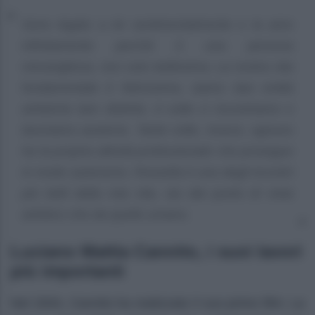
Sono legato a lei sentimentalmente e la amo
infinitamente perché è una persona
meravigliosa, non solo bellissima. La nostra vita
fondamentale è felicissima, siamo due entità
artistiche ben distinte. A volte ci incontriamo e
lavoriamo assieme. Tante volte, invece, ognuno
ha la propria attività professionale che prosegue
in modo autonomo. Rossella è una degli incontri
più belli della mia vita, sia dal punto di vista
artistico che da quello umano.
Luciano Mattia Cannito, i suoi lavori
più importanti
Nel 2004, Cannito ha realizzato il suo primo film: La