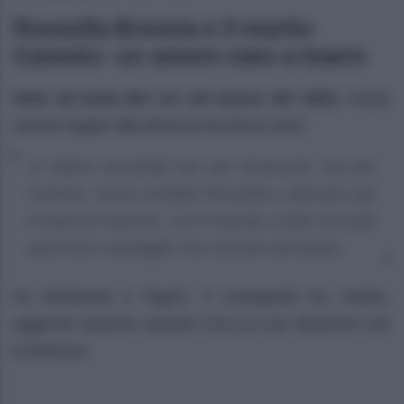
Rossella Brescia e il marito
Cannito: un amore nato a teatro
Nato ad Isola del Liri nel marzo del 1962,
risulta
essere legato alla Brescia da alcuni anni.
Ci siamo incontrati non per Amarcord, ma per
Carmen. Avevo invitato Rossella a danzare per
il ruolo di Carmen. Lei è riuscita a dare al ruolo
quel tocco selvaggio che cercavo da tempo,
ha dichiarato a Tag43. Il coreografo ha, inoltre,
aggiunto qualche aspetto circa la sua relazione con
la Brescia: