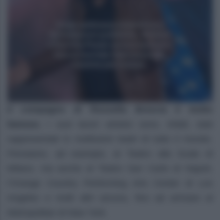
Il compagno di Rossella Brescia è molto
famoso.
I suoi lavori artistici sono, infatti, stati
rappresentati in moltissimi teatri di tutto il mondo.
Pensiamo, ad esempio, al Teatro alla Scala di
Milano, ma anche al Teatro San Carlo di Napoli,
l’Orange Country Performing Arts Center di Los
Angeles e molti altri ancora, fino ad arrivare al
Metropolitan di New York.