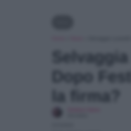
News
Home
»
News
»
Selvaggia Lucarelli
Selvaggia 
Dopo Fest
la firma?
Giuliano Spina
Giornalista
21/12/2024