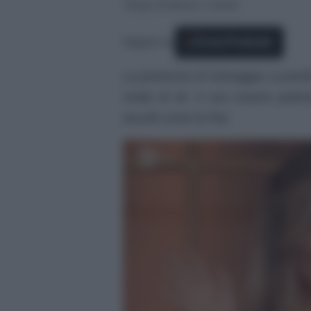
Tempo di lettura: 2 minuti
Seguici su
Fonti Preferite
La presenza di Selvaggia Lucarell
molto di sé. Il suo essere polem
ascolti come la Rai.