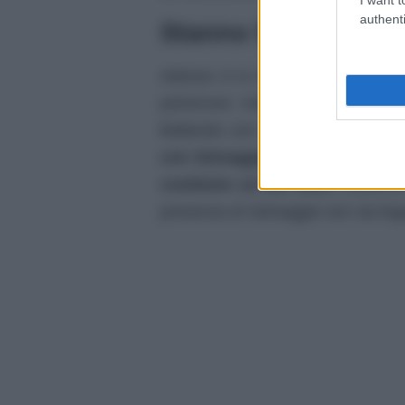
authenti
Stanno facendo di t
Adesso ci si chiederà se una volt
polverone mediatico dopo quell
Ballando con le Stelle. Alessan
con Selvaggia saranno una bell
costituire un bel team
. Assieme
presenza di Selvaggia non sia lega