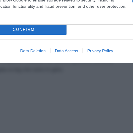
cation functionality and fraud prevention, and other user protection.
utto per fare un bel team
a che verrà firmato il contratto si scatenerà un
CONFIRM
o che lei ha generato durante le puntate di
dro ha comunque detto qualche giorno fa
come
Data Deletion
Data Access
Privacy Policy
a banda e come stiano facendo di tutto per
 a questo Cattelan ha anche specifico come la
ta ai big che sono in gara.