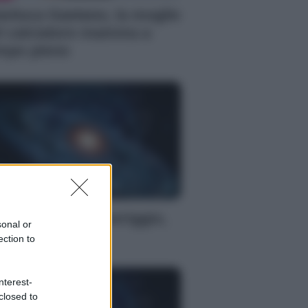
anluca Gaetano, la moglie
l calciatore mamma a
mpo pieno
S
oscopo del pomeriggio,
sonal or
bato 8 agosto
ection to
nterest-
closed to