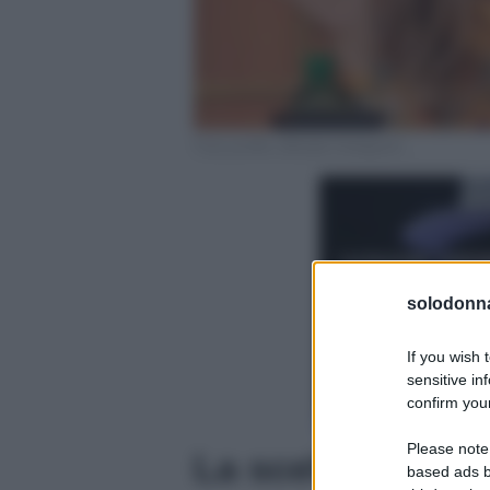
Foto profilo ufficiale Instagram
solodonna
If you wish 
sensitive in
confirm your
Please note
La scelta da par
based ads b