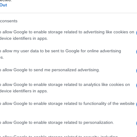
Or
Out
sa
consents
o allow Google to enable storage related to advertising like cookies on
evice identifiers in apps.
o allow my user data to be sent to Google for online advertising
s.
o il nero su bianco per quanto riguarda la firma
to allow Google to send me personalized advertising.
 la firma dovrebbe arrivare soltanto a giorni.
o allow Google to enable storage related to analytics like cookies on
come la Lucarelli sia intelligente, brillante e
evice identifiers in apps.
mmento sempre pronto
. Dopo la proposta lei ha
o allow Google to enable storage related to functionality of the website
ssandro non vuole fare il passo più lungo della
come
per la parte burocratica sia passato tutto
o allow Google to enable storage related to personalization.
o come la presenza di Selvaggia sia comunque
o allow Google to enable storage related to security, including