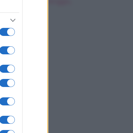
oscopo del pomeriggio,
bato 8 agosto