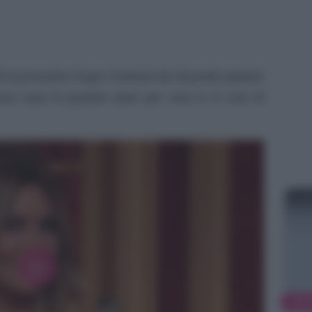
i al prossimo Dopo Festival sta facendo parlare
ica sarà di grande aiuto per una tv in crisi di
NEW