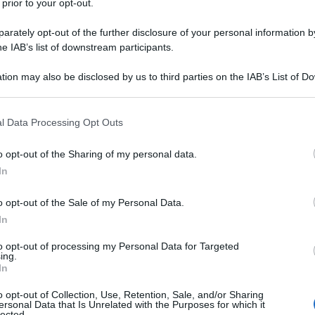
 prior to your opt-out.
ell’attenzione come giurata di Ballando con le
rately opt-out of the further disclosure of your personal information by
sua promozione per il Dopo Festival il prossimo
he IAB’s list of downstream participants.
sandro Cattelan, che l’ha scelta per averla con
NEW
tion may also be disclosed by us to third parties on the IAB’s List of 
Conti e l’annuncio ufficiale è stato durante la
 that may further disclose it to other third parties.
Or
anremo.
Mentre rispondeva alle domande dei
sa
 that this website/app uses one or more Google services and may gath
l Data Processing Opt Outs
n ha ricordato come di recente sia venuta a
including but not limited to your visit or usage behaviour. You may click 
 to Google and its third-party tags to use your data for below specifi
si siano conosciuti meglio e come le abbia
o opt-out of the Sharing of my personal data.
L
ogle consent section.
onduzione del Dopo Festival
.
In
Gi
o opt-out of the Sale of my Personal Data.
de
In
t
to opt-out of processing my Personal Data for Targeted
ing.
Or
In
sa
o opt-out of Collection, Use, Retention, Sale, and/or Sharing
ersonal Data that Is Unrelated with the Purposes for which it
lected.