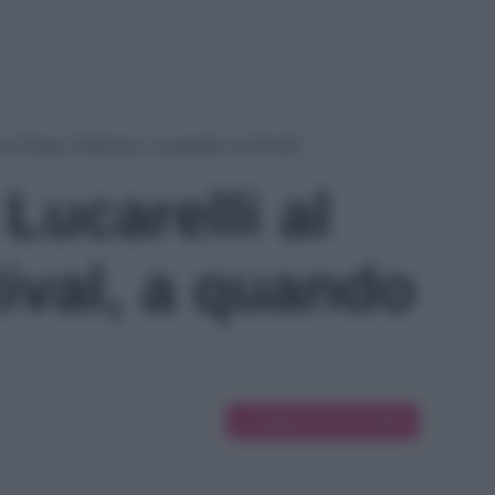
 al Dopo Festival, a quando la firma?
Lucarelli al
ival, a quando
Suggerisci una modifica