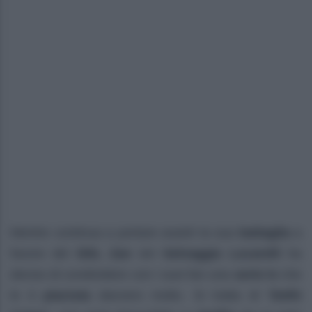
Mentre continua a portare avanti la sua
battaglia
a
favore del
DDL Zan
ieri
Selvaggia Lucarelli
ha
deciso di condividere con i suoi fan una
serie tv
che
le è
piaciuta
davvero molto. Si tratta di “
Delhi