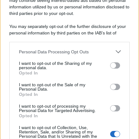
may continue seeing interest-based ads based on personal
information utilized by us or personal information disclosed to
spontaneo o un momento festivo può accendere
third parties prior to your opt-out.
entusiasmo e rafforzare la fiducia reciproca.
You may separately opt-out of the further disclosure of your
Vergine
personal information by third parties on the IAB’s list of
downstream participants.
Il clima astrale oggi agevola ordine e meticolosità,
Personal Data Processing Opt Outs
This information may also be disclosed by us to third parties
qualità utili per gestire scadenze, spese o questioni
on the IAB’s List of Downstream Participants that may further
I want to opt-out of the Sharing of my
pratiche nell’imminenza di Ferragosto. Nei rapporti
disclose it to other third parties.
personal data.
Opted In
familiari e di amicizia, comunicazioni trasparenti
Please note that this website/app uses one or more Google
services and may gather and store information including but
eviteranno malintesi e porteranno sollievo.
I want to opt-out of the Sale of my
Personal Data.
not limited to your visit or usage behaviour. You may click to
Opted In
Bilancia
grant or deny consent to Google and its third-party tags to
use your data for below specified purposes in below Google
I want to opt-out of processing my
consent section.
Personal Data for Targeted Advertising.
Ti senti attratto dall’armonia e dalla serenità,
Opted In
specialmente nelle relazioni sentimentali e intime.
I want to opt-out of Collection, Use,
Un’opportunità estiva o una breve pausa lavorativa
Retention, Sale, and/or Sharing of my
Personal Data that Is Unrelated with the