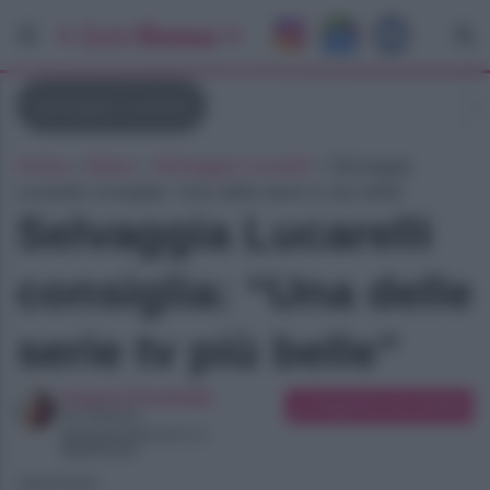
Selvaggia Lucarelli
Home
»
News
»
Selvaggia Lucarelli
»
Selvaggia
Lucarelli consiglia: “Una delle serie tv più belle”
Selvaggia Lucarelli
consiglia: “Una delle
serie tv più belle”
Arianna Preciballe
Suggerisci una modifica
Art Director
Appassionata di tv e
Spettacolo
18/05/2021