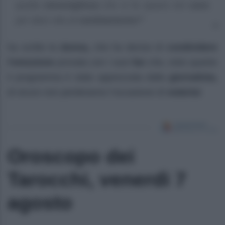
quella
meravigliosa
che si fa spazio nel
caos
per dare vita al
cambiamento!”
ha scritto la
donna,
che ha deciso di
condividere
l’emozione
provata con i suoi
fan
che, visto quanto
il programma è stato apprezzata dalla
giornalista,
di sicuro non perderanno l’occasione di
vederla!
Oroscopo dei
Tarocchi, venerdì 7
agosto