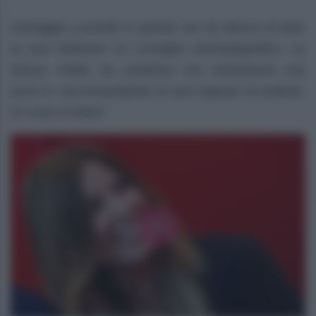
Selvaggia Lucarelli in queste ore ha deciso di dare
ai suoi followers un consiglio cinematografico. La
donna, infatti, ha condiviso con entusiasmo una
serie tv, raccomandando ai suoi seguaci di vederla.
Di cosa si tratta?