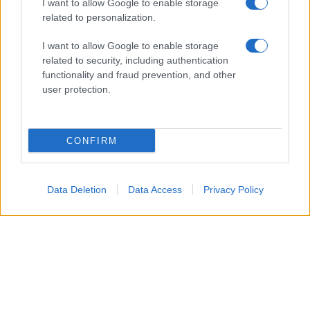
I want to allow Google to enable storage
In ambito sentimentale, un approccio solare può
related to personalization.
trasformare un incontro in qualcosa di più
I want to allow Google to enable storage
significativo.
related to security, including authentication
functionality and fraud prevention, and other
Capricorno
user protection.
La giornata richiede disciplina, ma premia la
costanza, specialmente nelle mansioni lavorative e
CONFIRM
pratiche. In ambito familiare e nei legami autentici,
mantenere un atteggiamento paziente semplificherà
Data Deletion
Data Access
Privacy Policy
il superamento di piccoli conflitti.
Acquario
Oggi le stelle favoriscono intuizioni brillanti e
un’originalità che può essere utile per risolvere
problemi lavorativi o ravvivare relazioni amicali. In