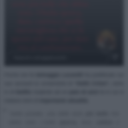
Poche ore fa
Selvaggia Lucarelli
ha pubblicato sul
suo account lo screenshot di
“Delhi Crime”,
serie
tv di
Netflix
risalente ad un
paio di anni
fa in cui si
trattano temi di
importante attualità.
“Sette puntate, una delle serie
più belle
che
abbia visto. L’India
sporca,
dura,
cattiva
e