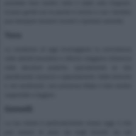
potrebbe farsi sentire sotto il caldo sole d’agosto.
Essere gentili con le parole in amore e con i familiari
può dissipare tensioni recenti e riportare serenità.
Toro
Le condizioni di oggi incoraggiano la concretezza
nelle attività lavorative e offrono maggiore chiarezza
nelle decisioni pratiche, specialmente se stai
pianificando vacanze o appuntamenti. Nelle amicizie
e nei sentimenti, una presenza fidata ti farà sentire
supportato e leggero.
Gemelli
La tua mente è particolarmente vivace oggi, il che
può essere di aiuto sia negli incontri sia nel