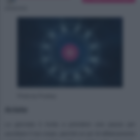
06/08/2026
Photo by Pixabay
Ariete
La giornata ti invita a prendere una pausa per
ascoltare il tuo corpo, perché un po’ di affaticamento