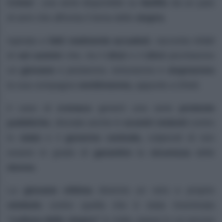
Crime
“, una serie disponibile su
Netflix
da un paio
di anni che affronta il tema dello
stupro.
Ispirata a
fatti realmente accaduti
, racconta infatti
di
sei uomini
che, tra il
2012
e il
2013
picchiarono
un
giovane
e pestarono, torturarono e
stuprarono
la sua compagna
ventitreenne,
appunto a Dheli.
Il caso di
cronaca
generò una serie
proteste
pubbliche
, sfociate anche in
scontri violenti
contro
lo
stato
e il
governo centrale,
colpevoli di non
essere in grado di
garantire
la
sicurezza
delle
donne.
La
giovane vittima
divenne un vero e proprio
simbolo
contro quella che è stata rinominata
“cultura dello stupro”
in India, paese in cui ancora