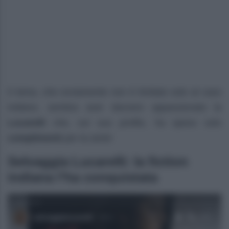
Il tema, che ovviamente non è limitato solo al caso
indiano, sembra aver davvero appassionato la
Lucarelli
che, sul suo profilo, ha speso solo
complimenti
per la serie!
Selvaggia Lucarelli: la fiction
indiana l’ha conquistata