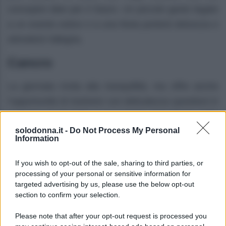
concepire idee per il futuro. Un piccolo gesto legato
a un evento estivo o a una festa porterà dolcezza e
stimolerà l’allegria.
Cancro
La giornata invita alla tranquillità, ma offre anche
l’opportunità di risolvere con delicatezza questioni in
sospeso in famiglia o in amore. Sul fronte della
solodonna.it -
Do Not Process My Personal
salute, riposare e mangiar bene ti aiuteranno a
Information
ritrovare equilibrio.
If you wish to opt-out of the sale, sharing to third parties, or
Leone
processing of your personal or sensitive information for
targeted advertising by us, please use the below opt-out
L’energia attuale ti sostiene rendendoti radioso,
section to confirm your selection.
soprattutto nei contesti lavorativi o sociali che
Please note that after your opt-out request is processed you
richiedono presenza e carisma. In amore, un invito