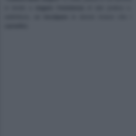
si tende a
negare l’esistenza
di tale pratica o,
addirittura, ad
incolpare
le donne invece che i
carnefici.