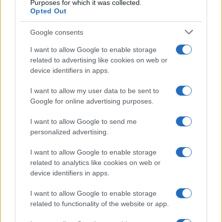
ti aiuterà a ritrovare equilibrio interiore e a guardare
Purposes for which it was collected.
Opted Out
con più fiducia al futuro.
Google consents
Scorpione
I want to allow Google to enable storage
related to advertising like cookies on web or
Quest’oggi la tua intuizione è stimolata,
device identifiers in apps.
consentendo di riconoscere rapidamente chi è
I want to allow my user data to be sent to
davvero vicino a te, sia sul lavoro sia in amicizia. In
Google for online advertising purposes.
amore, permetti ai gesti di esprimersi più delle
I want to allow Google to send me
parole: l’onestà creerà un’intesa intensa e
personalized advertising.
rassicurante.
I want to allow Google to enable storage
Sagittario
related to analytics like cookies on web or
device identifiers in apps.
È un periodo che incentiva il movimento, l’iniziativa
I want to allow Google to enable storage
e un desiderio di autonomia, qualità che possono
related to functionality of the website or app.
giovare tanto nel lavoro quanto nelle attività estive.