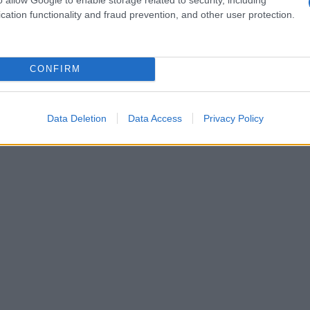
o in duetto con Fausto
cation functionality and fraud prevention, and other user protection.
CONFIRM
 una vita da guardare, ma è la tua vita e non
#AnnaOxa
/
! 👀
ow
pic.twitter.com/TTyaLmAdOy
Data Deletion
Data Access
Privacy Policy