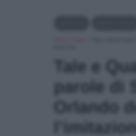
Carlo Conti
Stefania Orlando
Home
»
News
»
Tale e Quale Show: 
Anna Oxa
Tale e Qu
parole di 
Orlando 
l’imitazio