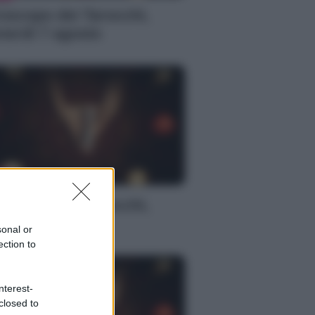
oscopo dei Tarocchi,
nerdì 7 agosto
S
oscopo dei Tarocchi,
nerdì 7 agosto
sonal or
ection to
nterest-
closed to