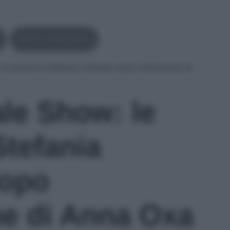
Tale E Quale Show
le parole di Stefania Orlando dopo l’imitazione di
ale Show: le
Stefania
dopo
ne di Anna Oxa