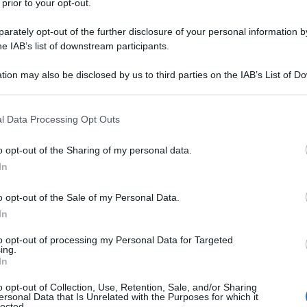
 prior to your opt-out.
rately opt-out of the further disclosure of your personal information by
he IAB’s list of downstream participants.
NEW
tion may also be disclosed by us to third parties on the IAB’s List of 
Or
 that may further disclose it to other third parties.
ve
 that this website/app uses one or more Google services and may gath
l Data Processing Opt Outs
including but not limited to your visit or usage behaviour. You may click 
L
 to Google and its third-party tags to use your data for below specifi
o opt-out of the Sharing of my personal data.
ogle consent section.
In
Or
ve
o opt-out of the Sale of my Personal Data.
In
Or
ve
to opt-out of processing my Personal Data for Targeted
ing.
In
Or
o opt-out of Collection, Use, Retention, Sale, and/or Sharing
ve
ersonal Data that Is Unrelated with the Purposes for which it
lected.