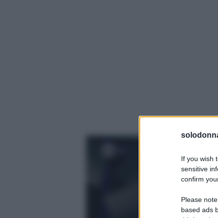
solodonna
If you wish 
sensitive in
confirm your
Please note
based ads b