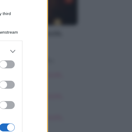
 third
S
Downstream
oscopo dei Tarocchi,
nerdì 7 agosto
er and store
to grant or
o sapevi che...
ed purposes
oscopo dei Tarocchi,
nerdì 7 agosto
oscopo dei Tarocchi,
nerdì 7 agosto
oscopo dei Tarocchi,
nerdì 7 agosto