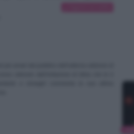
Suggerisci una modifica
e
i più amati dal pubblico dell’odierna edizione di
sso ottenuto dall’imitazione di Mina che le è
antante e showgirl commenta la sua ultima
xa.
NEW