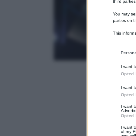
third parties
You may sepa
parties on t
This informa
Participants
Please note
Persona
information 
deny consent
I want t
in below Go
Opted 
I want t
Opted 
I want 
Advertis
Opted 
I want t
of my P
was col