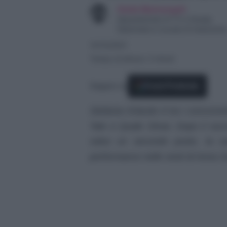
Giulia Marinangeli
Appassionata di TV e Gossip
Diplomata in scuola di traduzion
10/10/2021
Tempo di lettura: 3 minuti
Seguici su
Fonti Preferite
Stefania Orlando è tra i concorrent
Tale e Quale Show. Dopo il succe
valso un secondo posto, la c
performance nelle vesti di Anna O