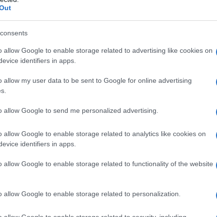
Out
nda la quarta puntata di
Tale e Quale Show
,
erata di
Rai Uno
.
consents
o allow Google to enable storage related to advertising like cookies on
ia Orlando
risulta sempre tra i concorrenti più
evice identifiers in apps.
 scegliendola tra i tre artisti che ricevono punti
o allow my user data to be sent to Google for online advertising
s.
ovazione dei
telespettatori
è in linea con le
to allow Google to send me personalized advertising.
rso venerdì sembrerebbe avere gradito meno la
rispetto a quella precedente in cui
Stefania
o allow Google to enable storage related to analytics like cookies on
evice identifiers in apps.
uistato la seconda posizione della classifica di
o allow Google to enable storage related to functionality of the website
ante e showgirl ha commentato la sua ultima
o allow Google to enable storage related to personalization.
o allow Google to enable storage related to security, including