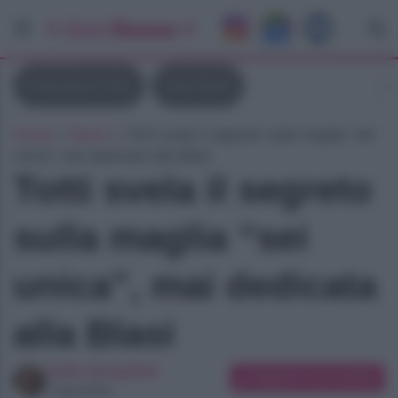
Francesco Totti
Ilary Blasi
Home
»
News
»
Totti svela il segreto sulla maglia “sei
unica”, mai dedicata alla Blasi
Totti svela il segreto
sulla maglia “sei
unica”, mai dedicata
alla Blasi
Erika Serughetti
Suggerisci una modifica
Copywriter