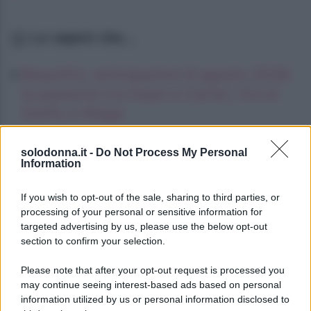
Lo sapevi che...
Beautiful, anticipazioni 8 agosto 2026:
la passione tra Hope e Carter, l’ira di
Steffy e Ridge
Lindsay Lohan, icona anni Duemila,
solodonna.it -
Do Not Process My Personal
che fine ha fatto
Information
Kimi Antonelli avvistato con una nuova
If you wish to opt-out of the sale, sharing to third parties, or
ragazza, cosa sappiamo
processing of your personal or sensitive information for
targeted advertising by us, please use the below opt-out
section to confirm your selection.
Please note that after your opt-out request is processed you
may continue seeing interest-based ads based on personal
information utilized by us or personal information disclosed to