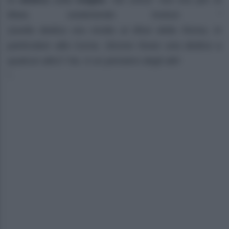
Blasi, sostenendo invece: “
Quella dedica era rivolta ai tifosi della Roma, in
particolare alla Curva. Dicono fosse una dedica a
qualcun altro? No, è un pensiero degli altri
”.