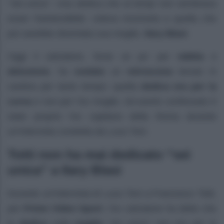
“
Sei unica
“. Una dedica che ai tempi non sembrava
esser fraintendibile: voleva mostrarla a quella che
poi sarebbe diventata sua moglie,
Ilary Blasi
.
Oggi il calciatore, forse un po’ per
rabbia
e
delusione
, ha
svelato
un
retroscena
tenuto in
cantina per tanto tempo: quella
dedica era per la
curva
e non per l’ex moglie. Ad averlo confessato è
stato proprio l’ex capitano della Roma durante
un’intervista condotta da Luca Toni.
Totti non ha mai dedicato “sei
unica” a Ilary Blasi
Durante un’intervista di Luca Toni a Francesco Totti,
per
Prime Video Sport
, l’ex calciatore ha detto che
la
dedica
sulla
maglia
“sei unica” non era per la