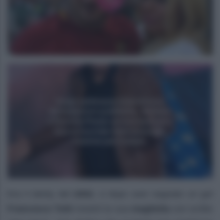
Era il derby del
2002
, e dopo aver segnato un gol
Francesco Totti
mostrò la sua
maglietta
con scritto