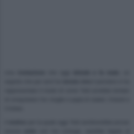
Una
rivelazione
che oggi
delude e fa
male
, un
segreto che per anni ha
tenuto vivo
il pensiero e ha
rappresentato il modo di come Totti avrebbe tentato
di conquistare l’ex moglie e papà di Isabel, Chanel e
Cristian.
Il
motivo
per la quale oggi Totti sembrerebbe provar
ancora
astio
con l’ex coniuge, sarebbe legato al