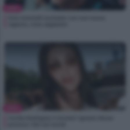
NEWS
Kimi Antonelli avvistato con una nuova
ragazza, cosa sappiamo
NEWS
Cecilia Rodriguez è incinta? Ignazio Moser
provoca i fan sui social