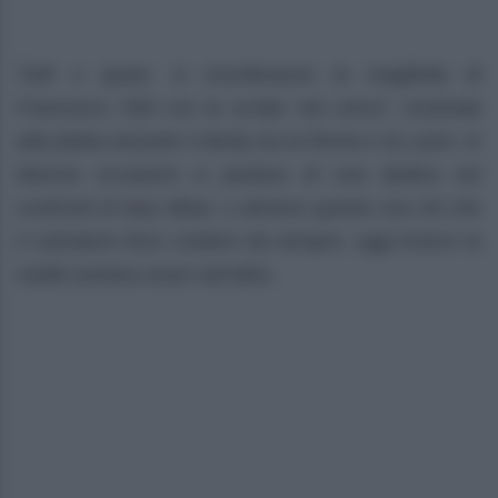
Tutti o quasi, si ricorderanno la maglietta di
Francesco Totti con la scritta “sei unica”, mostrata
alla platea durante il derby tra la Roma e la Lazio. In
diverse occasioni si parlava di una dedica nei
confronti di Ilary Blasi, o almeno questo era ciò che
il calciatore fece credere da sempre, oggi invece la
realtà sembra esser tutt’altra.