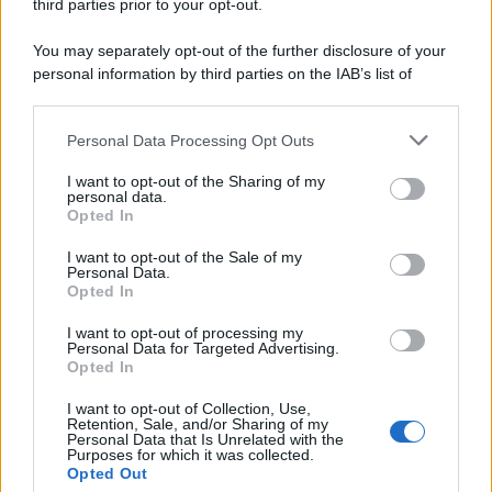
third parties prior to your opt-out.
You may separately opt-out of the further disclosure of your
personal information by third parties on the IAB’s list of
downstream participants.
Personal Data Processing Opt Outs
This information may also be disclosed by us to third parties
on the IAB’s List of Downstream Participants that may further
I want to opt-out of the Sharing of my
disclose it to other third parties.
personal data.
Opted In
Please note that this website/app uses one or more Google
services and may gather and store information including but
I want to opt-out of the Sale of my
Personal Data.
not limited to your visit or usage behaviour. You may click to
Opted In
grant or deny consent to Google and its third-party tags to
use your data for below specified purposes in below Google
I want to opt-out of processing my
consent section.
Personal Data for Targeted Advertising.
Opted In
I want to opt-out of Collection, Use,
Retention, Sale, and/or Sharing of my
Personal Data that Is Unrelated with the
Purposes for which it was collected.
Opted Out