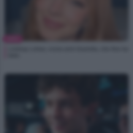
NEWS
Lindsay Lohan, icona anni Duemila, che fine ha
fatto