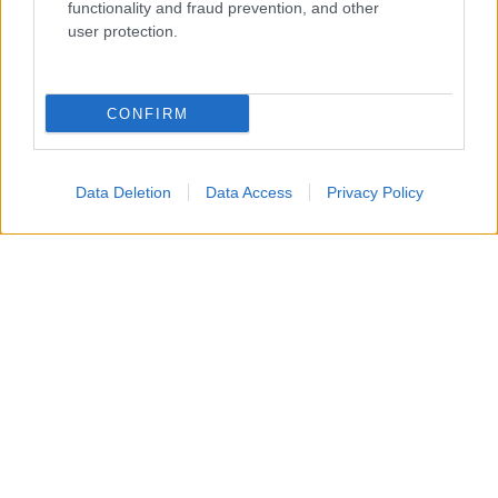
functionality and fraud prevention, and other
user protection.
CONFIRM
Data Deletion
Data Access
Privacy Policy
Nella fattispecie, la
Mango
, tra il 2021 e il 2024, è
stata legata ad
Antonio Cirigliano
, chitarrista del
suo gruppo. Attualmente, invece, ha una
relazione
con
Antonio Agostinelli
, fotografo abruzzese nato
nel 1994. La loro
storia d’amore
, in particolare, è
iniziata durante le riprese di
un video musicale
dell’artista.