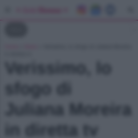
News
Home
»
News
»
Verissimo, lo sfogo di Juliana Moreira
in diretta tv
Verissimo, lo
sfogo di
Juliana Moreira
in diretta tv