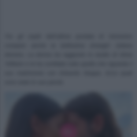
Tra gli ospiti dell’ultima puntata di Verissimo
compare anche la bellissima showgirl Juliana
Moreira. La donna ha raggiunto lo studio di Silvia
Toffanin e le ha confidato tutto quello che riguarda il
suo matrimonio con Edoardo Stoppa. Ecco quali
sono state le sue parole.