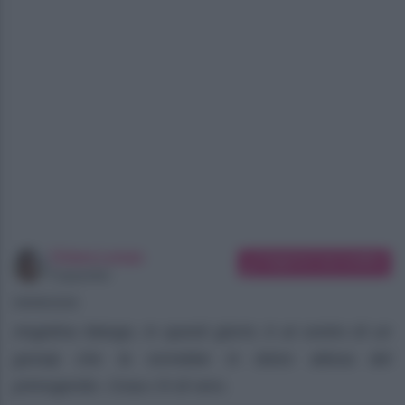
Chiara Longo
Suggerisci una modifica
Copywriter
09/08/2026
Angelina Mango, in questi giorni, è al centro di un
gossip che la vorrebbe in dolce attesa del
primogenito. Cosa c’è di vero.