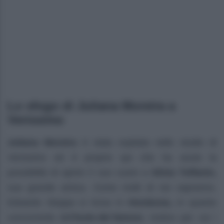
Lo sfogo di Juliana Moreira a
Verissimo
Juliana Moreira
è stata ospitata nello studio di
Verissimo
ed è proprio qui che ha avuto la
possibilità di aprire il suo cuore a
Silvia Toffanin,
sua grande amica. Come molti di noi sapranno,
Edoardo Stoppa si trova in
Honduras,
in quanto
concorrente de
l’Isola dei
famosi,
motivo per cui i