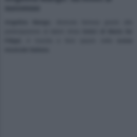
successo
Angelina Mango
, divenuta famosa grazie alla
partecipazione al talent show
Amici di Maria De
Filippi
, è riuscita a farsi spazio nella
scena
musicale italiana
.