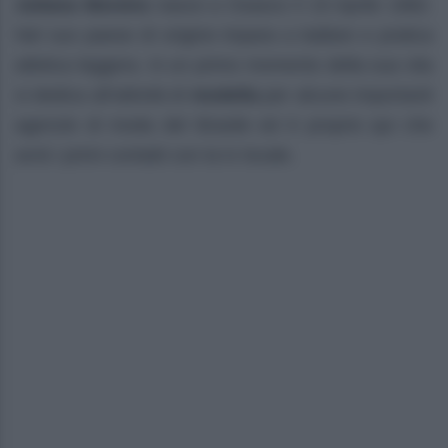
Juliana Moreira
nasce a Osasco il 15 Aprile 1982.
Nel suo paese di origine impara a ballare e pratica
atletica leggera. In un primo momento della sua vita
si dedica all’attività di
modella
per alcune importanti
agenzie di moda del Brasile ed è proprio qui che
avrà i primi contatti con la tv locale.