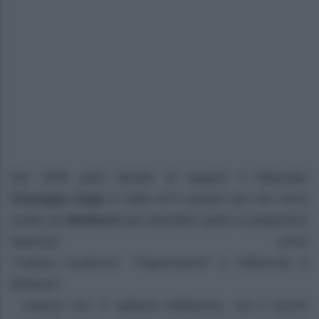
Nel 2005 però decide di seguire il fidanzato
Giuseppe Zega
in Italia ed è proprio qui che verrà
scelta da
Mediaset
per prendere parte a programmi
televisivi come
“Cultura moderna”, “Paperissima” e “Matricole &
Meteore”
. Juliana non è soltanto bellissima, ma è anche