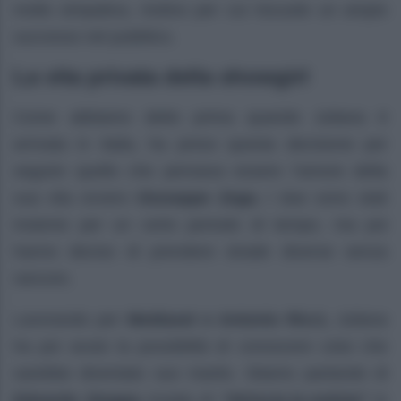
molto simpatica, motivo per cui riscuote un ampio
successo nel pubblico.
La vita privata della showgirl
Come abbiamo detto prima quando Juliana è
arrivata in Italia, ha preso questa decisione per
seguire quello che pensava essere l’amore della
sua vita ovvero
Giuseppe Zega.
I due sono stati
insieme per un certo periodo di tempo, ma poi
hanno deciso di prendere strade diverse senza
rancore.
Lavorando per
Mediaset e Antonio Ricci,
Juliana
ha poi avuto la possibilità di conoscere colui che
sarebbe diventato suo marito. Stiamo parlando di
Edoardo Stoppa
inviato di
“Striscia la notizia”
in