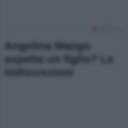
Angelina Mango
aspetta un figlio? Le
indiscrezioni