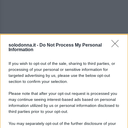
solodonna.it -
Do Not Process My Personal
Information
If you wish to opt-out of the sale, sharing to third parties, or
In effetti, dopo essere stata
allieva
nella famosa
processing of your personal or sensitive information for
targeted advertising by us, please use the below opt-out
scuola di Canale 5
, arrivando sul
podio
, ha anche
section to confirm your selection.
vinto
Festival di Sanremo
un paio di anni fa, con il
Please note that after your opt-out request is processed you
brano
La noia
. In seguito, come da prassi, ha
may continue seeing interest-based ads based on personal
rappresentato l’
Italia
all’
Eurovision Song Contest
.
information utilized by us or personal information disclosed to
third parties prior to your opt-out.
Da non dimenticare nemmeno, però, anche il
You may separately opt-out of the further disclosure of your
grande primo successo della Mango
con la