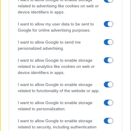
related to advertising like cookies on web or
dolce attesa del primo figlio
a soli venticinque
device identifiers in apps.
anni. Ma chi è il
presunto padre
? La
cantante
I want to allow my user data to be sent to
lucana
, secondo alcune
indiscrezioni
raccolte
Google for online advertising purposes.
dall’esperta di cronaca rosa
Deianira Marzano
,
I want to allow Google to send me
potrebbe, quindi, essere
incinta
. Facciamo,
personalized advertising.
dunque, un breve
riassunto sentimentale
.
I want to allow Google to enable storage
related to analytics like cookies on web or
device identifiers in apps.
I want to allow Google to enable storage
related to functionality of the website or app.
I want to allow Google to enable storage
related to personalization.
I want to allow Google to enable storage
related to security, including authentication