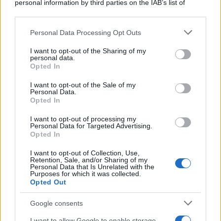
personal information by third parties on the IAB’s list of
canzone
Ci pensiamo domani
che, per l’appunto,
downstream participants.
era diventata un
tormentone
di qualche estate fa.
Personal Data Processing Opt Outs
This information may also be disclosed by us to third parties
on the IAB’s List of Downstream Participants that may further
La
figlia
del compianto cantautore
Mango
, però,
I want to opt-out of the Sharing of my
disclose it to other third parties.
personal data.
successivamente si è presa
una lunga pausa
Opted In
Please note that this website/app uses one or more Google
artistica
, durante la quale ha condiviso senza filtri le
services and may gather and store information including but
I want to opt-out of the Sale of my
Personal Data.
difficoltà
e i momenti di
rinascita
nella sua
vita
not limited to your visit or usage behaviour. You may click to
Opted In
grant or deny consent to Google and its third-party tags to
privata e nella carriera
.
use your data for below specified purposes in below Google
I want to opt-out of processing my
consent section.
Personal Data for Targeted Advertising.
Di recente, invece,
Angelina
ha collaborato con
Opted In
Marco Mengoni
in
Canto d’amore
e ora si trova al
I want to opt-out of Collection, Use,
centro di un
gossip inatteso
riguardante la sua
Retention, Sale, and/or Sharing of my
Personal Data that Is Unrelated with the
Purposes for which it was collected.
sfera personale
.
Opted Out
La presunta gravidanza
Google consents
In questi giorni, si vocifera che
Angelina
sia in
I want to allow Google to enable storage