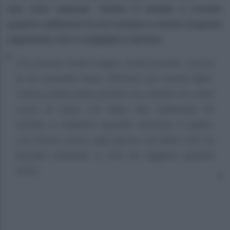
due sono separati. Juliana è andata a trovarlo
qualche settimana fa ed è proprio a merito di questo
argomento che è scoppiata in lacrime.
L’ho trovato molto magro, molto provato, ma se
la sta cavando bene. All’inizio Sol. nostro figlio.
l’aveva presa bene perché era rimasto lui come
uomo di casa, ma dopo due settimane ha
iniziato a chiedere quando tornasse il padre.
Lua invece scrive ogni giorno nel diario che ha
lasciato Edoardo e che lui leggerà quando
torna.