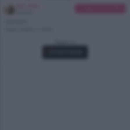
Alice Oliva
Suggerisci una modifica
Scrittrice
19/05/2024
Tempo di lettura: 3 minuti
Seguici su
Fonti Preferite