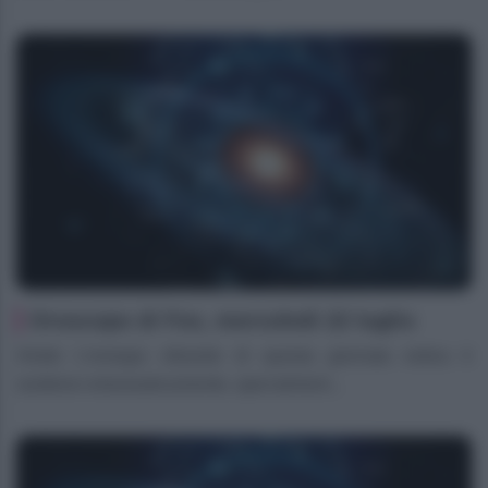
Oroscopo di Fox, mercoledì 22 luglio
Ariete L’energia vibrante di questa giornata estiva ti
sostiene entusiasticamente, specialment...