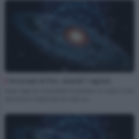
Oroscopo di Fox, venerdì 7 agosto
Ariete Oggi hai la possibilità di prendere un respiro e fare
attenzione ai segnali del tuo corpo, po...