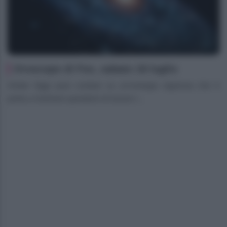
Oroscopo di Fox, sabato 18 luglio
Ariete Oggi puoi contare su un’energia vigorosa che ti
porta a risolvere questioni di lavoro i...