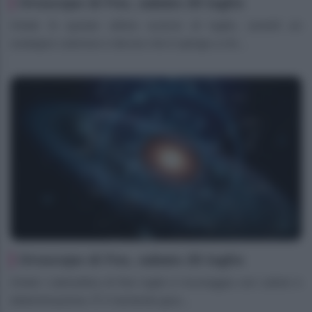
Oroscopo di Fox, sabato 25 luglio
Ariete In questo ultimo scorcio di luglio, avverti un
sostegno caloroso e deciso che ti spinge a chi...
Oroscopo di Fox, sabato 25 luglio
Ariete L’atmosfera di fine luglio ti incoraggia con calore e
determinazione. È il momento gius...