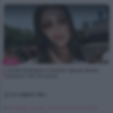
NEWS
Cecilia Rodriguez è incinta? Ignazio Moser
provoca i fan sui social
Lo sapevi che...
Lindsay Lohan, icona anni Duemila,