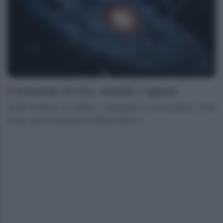
Oroscopo di Fox, venerdì 7 agosto
Ariete Dedica un attimo a rilassarti e ad ascoltare il tuo
corpo, perché potresti risentire della st...