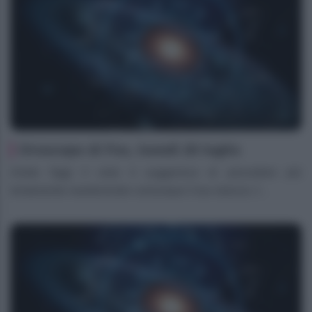
Oroscopo di Fox, lunedì 20 luglio
Ariete Oggi il cielo ti suggerisce di procedere più
lentamente mantenendo comunque il tuo slancio, f...