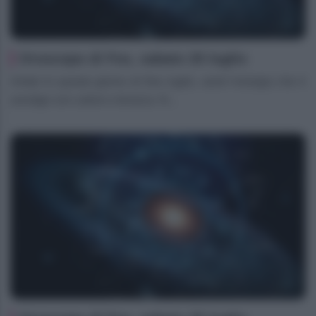
Oroscopo di Fox, sabato 25 luglio
Ariete In questo giorno di fine luglio, senti l’energia che ti
avvolge con calore e tenacia. N...