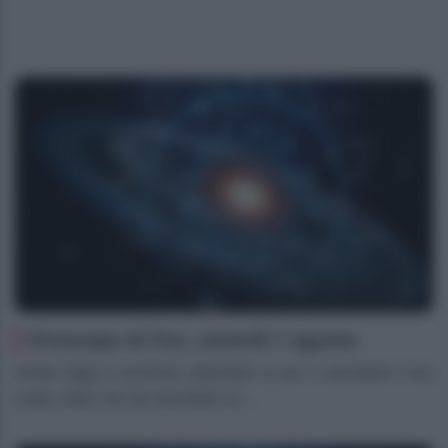
Oroscopo di Fox, venerdì 7 agosto
Ariete Oggi ti conviene rallentare un po’ e ascoltare il tuo
corpo, dato che hai assorbito un ...