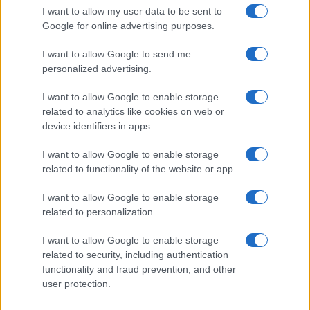
Seguici su Google News
I want to allow my user data to be sent to
Google for online advertising purposes.
I want to allow Google to send me
personalized advertising.
I want to allow Google to enable storage
related to analytics like cookies on web or
device identifiers in apps.
CHI SIAMO
REDAZIONE
CONTATTI
I want to allow Google to enable storage
related to functionality of the website or app.
© 2026 - SOLODONNA - P.IVA 04827280654 - TESTATA REGISTRATA AL
TRIBUNALE DI NOCERA INFERIORE N. 6/2020 - RG N. 1338/2020
I want to allow Google to enable storage
ISCRIZIONE AL ROC N. 35792 – ISCRITTA ALL’ANSO (ASSOCIAZIONE
related to personalization.
NAZIONALE STAMPA ONLINE)
I want to allow Google to enable storage
Privacy e Notifiche
related to security, including authentication
functionality and fraud prevention, and other
Preferenze privacy
user protection.