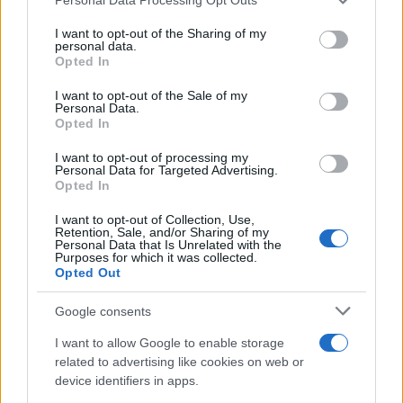
This information may also be disclosed by us to third parties
on the IAB’s List of Downstream Participants that may further
I want to opt-out of the Sharing of my
disclose it to other third parties.
personal data.
Opted In
Please note that this website/app uses one or more Google
services and may gather and store information including but
I want to opt-out of the Sale of my
Personal Data.
not limited to your visit or usage behaviour. You may click to
Opted In
grant or deny consent to Google and its third-party tags to
use your data for below specified purposes in below Google
I want to opt-out of processing my
consent section.
Personal Data for Targeted Advertising.
Opted In
I want to opt-out of Collection, Use,
Retention, Sale, and/or Sharing of my
Personal Data that Is Unrelated with the
Purposes for which it was collected.
Opted Out
Google consents
I want to allow Google to enable storage
related to advertising like cookies on web or
device identifiers in apps.