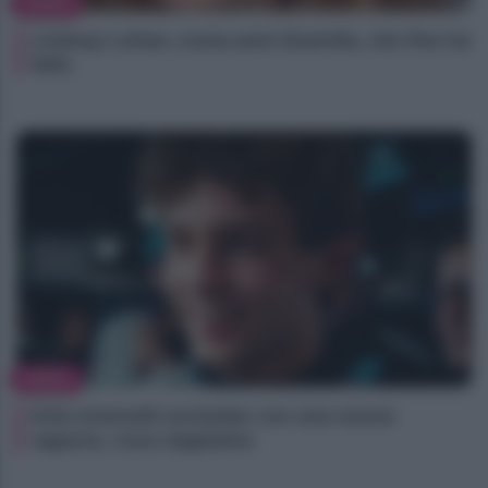
NEWS
Lindsay Lohan, icona anni Duemila, che fine ha
fatto
NEWS
Kimi Antonelli avvistato con una nuova
ragazza, cosa sappiamo