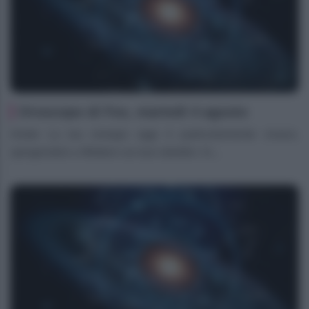
Oroscopo di Fox, martedì 4 agosto
Ariete La tua energia oggi è particolarmente vivace,
spingendoti a riflettere sui tuoi obiettivi. In...