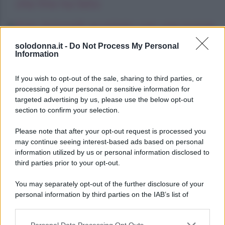
che fine ha fatto
Kimi Antonelli avvistato con una nuova
ragazza, cosa sappiamo
solodonna.it -
Do Not Process My Personal
Information
La Promessa, anticipazioni sabato 8
agosto 2026: Adriano prende una
If you wish to opt-out of the sale, sharing to third parties, or
decisione importante
processing of your personal or sensitive information for
targeted advertising by us, please use the below opt-out
section to confirm your selection.
Please note that after your opt-out request is processed you
may continue seeing interest-based ads based on personal
information utilized by us or personal information disclosed to
third parties prior to your opt-out.
You may separately opt-out of the further disclosure of your
personal information by third parties on the IAB’s list of
downstream participants.
Personal Data Processing Opt Outs