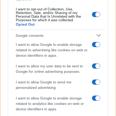
I want to opt-out of Collection, Use,
Retention, Sale, and/or Sharing of my
Personal Data that Is Unrelated with the
Purposes for which it was collected.
Opted Out
Google consents
I want to allow Google to enable storage
related to advertising like cookies on web or
device identifiers in apps.
Seguici su Google News
I want to allow my user data to be sent to
Google for online advertising purposes.
I want to allow Google to send me
personalized advertising.
I want to allow Google to enable storage
related to analytics like cookies on web or
device identifiers in apps.