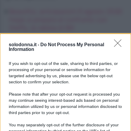
Beautiful, anticipazioni 6 agosto 2026:
Hope si prepara al confronto con
Steffy, la rabbia di Bill
Haifa Wehbe, la superstar del pop
araba sfida i canoni mediorientali
Oroscopo del pomeriggio, mercoledì 5
If you wish to opt-out of the sale, sharing to third parties, or
agosto
processing of your personal or sensitive information for
targeted advertising by us, please use the below opt-out
section to confirm your selection.
Please note that after your opt-out request is processed you
may continue seeing interest-based ads based on personal
information utilized by us or personal information disclosed to
third parties prior to your opt-out.
You may separately opt-out of the further disclosure of your