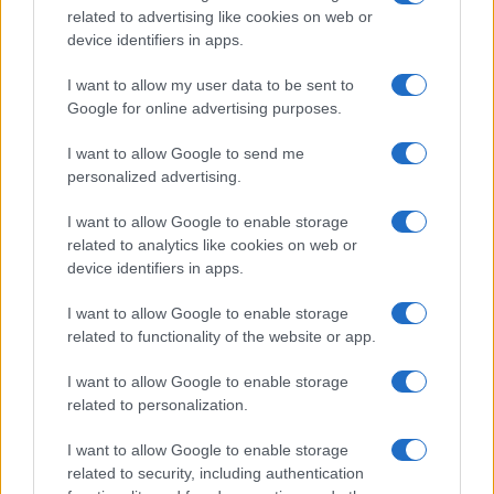
related to advertising like cookies on web or
device identifiers in apps.
Seguici su Google News
I want to allow my user data to be sent to
Google for online advertising purposes.
I want to allow Google to send me
personalized advertising.
I want to allow Google to enable storage
related to analytics like cookies on web or
device identifiers in apps.
CHI SIAMO
REDAZIONE
CONTATTI
I want to allow Google to enable storage
related to functionality of the website or app.
© 2026 - SOLODONNA - P.IVA 04827280654 - TESTATA REGISTRATA AL
TRIBUNALE DI NOCERA INFERIORE N. 6/2020 - RG N. 1338/2020
I want to allow Google to enable storage
ISCRIZIONE AL ROC N. 35792 – ISCRITTA ALL’ANSO (ASSOCIAZIONE
related to personalization.
NAZIONALE STAMPA ONLINE)
I want to allow Google to enable storage
Privacy e Notifiche
related to security, including authentication