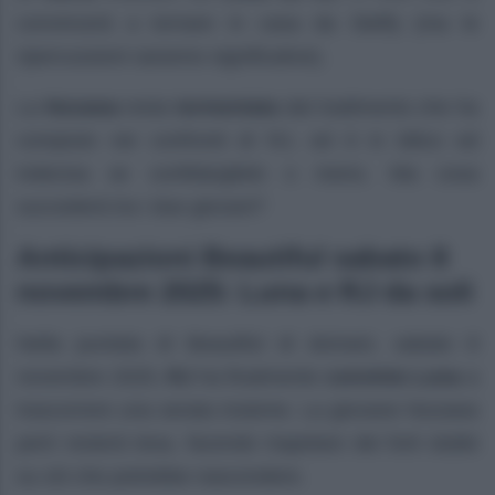
convincerà a tornare in casa da Steffy (ma le
ripercussioni saranno significative).
La
Nozawa
resta
tormentata
dal tradimento che ha
compiuto nei confronti di RJ, ed è in bilico ed
indecisa se confidarglielo o meno. Ma cosa
succederà tra i due giovani?
Anticipazioni Beautiful sabato 8
novembre 2025: Luna e RJ da soli
Nella puntata di Beautiful di domani, sabato 8
novembre 2025,
RJ
ha finalmente
convinto Luna
a
trascorrere una serata insieme. La giovane Nozawa
però resterà tesa, facendo trapelare dei forti dubbi
su ciò che potrebbe nascondere.