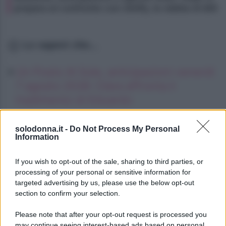
prepara al confronto con Steffy, la rabbia di Bill
Lo sapevi che...
Un Posto Al Sole, anticipazioni venerdì
7 agosto 2026: Clara affronta il
tradimento di Eduardo
La Promessa, anticipazioni venerdì 7
solodonna.it -
Do Not Process My Personal
agosto 2026: Curro chiede ad Angela
Information
di fuggire
If you wish to opt-out of the sale, sharing to third parties, or
Oroscopo culinario, giovedì 6 agosto
processing of your personal or sensitive information for
targeted advertising by us, please use the below opt-out
section to confirm your selection.
Please note that after your opt-out request is processed you
may continue seeing interest-based ads based on personal