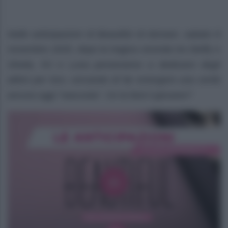
Nelle anticipazioni di Beautiful di domani, sabato 8
novembre 2025, dopo la tragica vicenda tra Steffy e
Sheila, RJ e Luna penseranno a dedicarsi degli
attimi per loro, cercando di far emergere una verità
ancora oggi “nascosta”. Ce la farà il giovane?