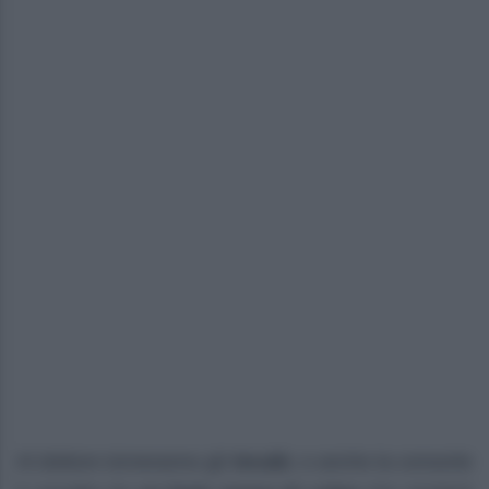
Al dottore torneranno gli
incubi
, e anche la consorte