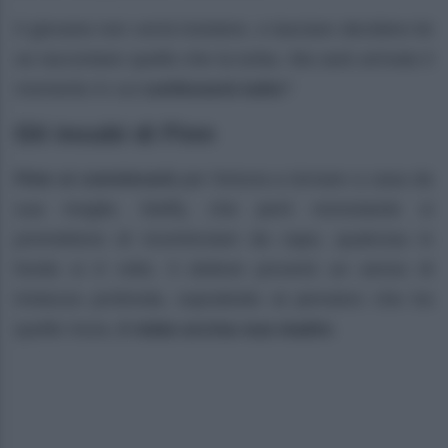
Il giovane non vorrà insistere, e lasciare decidere lei
se raccontare quello che la turba. Ma sarà arrivato il
momento in cui
confesserà tutto
?
Gli incubi di Finn
Finn si convincerà
per fortuna a tornare a casa da
sua moglie, Steffy, che però nonostante si
promettono di ricominciare da capo, qualcosa in
fondo si è rotto. Il dottore proverà un senso di
tristezza profonda, soprattutto al pensiero che tra
quelle mura,
è stata uccisa sua madre
.