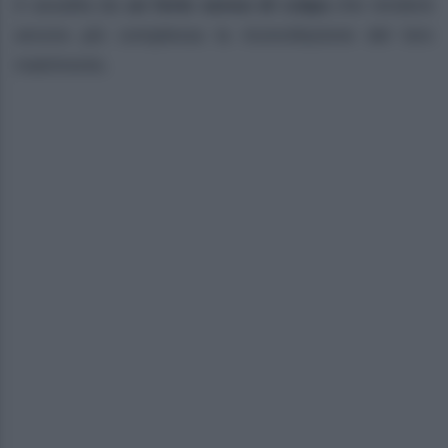
è assalita da
un forte senso di colpa
che renderà
ancora più complessa la riconciliazione del loro
matrimonio.