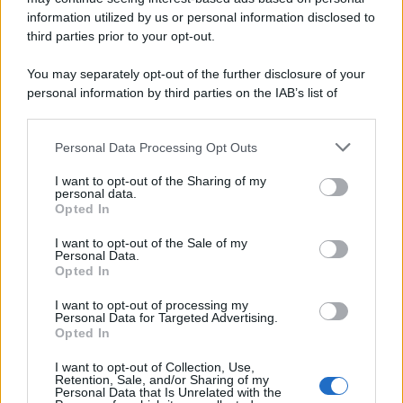
information utilized by us or personal information disclosed to
third parties prior to your opt-out.
You may separately opt-out of the further disclosure of your
personal information by third parties on the IAB’s list of
downstream participants.
Personal Data Processing Opt Outs
This information may also be disclosed by us to third parties
on the IAB’s List of Downstream Participants that may further
I want to opt-out of the Sharing of my
disclose it to other third parties.
personal data.
Opted In
Please note that this website/app uses one or more Google
services and may gather and store information including but
I want to opt-out of the Sale of my
Personal Data.
not limited to your visit or usage behaviour. You may click to
Opted In
grant or deny consent to Google and its third-party tags to
use your data for below specified purposes in below Google
I want to opt-out of processing my
consent section.
Personal Data for Targeted Advertising.
Opted In
I want to opt-out of Collection, Use,
Retention, Sale, and/or Sharing of my
Personal Data that Is Unrelated with the