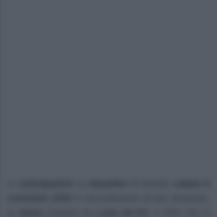
Le
anticipazioni
su
Beautiful
di domani
sabato 8
novembre 2025
ci racconteranno di due situazioni,
la
storia
d’amore tra
Luna ed RJ
, e Finn che si