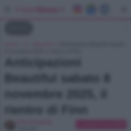
Beautiful
Home
»
Tv
»
Beautiful
»
Anticipazioni Beautiful sabato
8 novembre 2025, il rientro di Finn
Anticipazioni
Beautiful sabato 8
novembre 2025, il
rientro di Finn
Erika Serughetti
Suggerisci una modifica
Copywriter