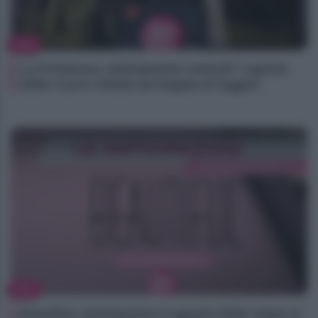
TV
La Promessa, anticipazioni venerdì 7 agosto
2026: Curro chiede ad Angela di fuggire
TV
Beautiful, anticipazioni 6 agosto 2026: Hope si