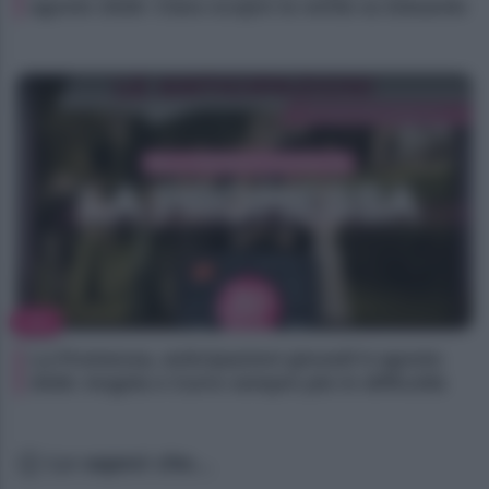
agosto 2026: Clara scopre la verità su Eduardo
TV
La Promessa, anticipazioni giovedì 6 agosto
2026: Angela e Curro sempre più in difficoltà
Lo sapevi che...