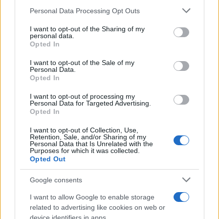
Personal Data Processing Opt Outs
This information may also be disclosed by us to third parties
on the IAB’s List of Downstream Participants that may further
I want to opt-out of the Sharing of my
disclose it to other third parties.
personal data.
Opted In
Please note that this website/app uses one or more Google
services and may gather and store information including but
I want to opt-out of the Sale of my
Personal Data.
not limited to your visit or usage behaviour. You may click to
Opted In
grant or deny consent to Google and its third-party tags to
use your data for below specified purposes in below Google
I want to opt-out of processing my
consent section.
Personal Data for Targeted Advertising.
Opted In
I want to opt-out of Collection, Use,
Retention, Sale, and/or Sharing of my
Personal Data that Is Unrelated with the
Purposes for which it was collected.
Opted Out
Google consents
I want to allow Google to enable storage
related to advertising like cookies on web or
device identifiers in apps.