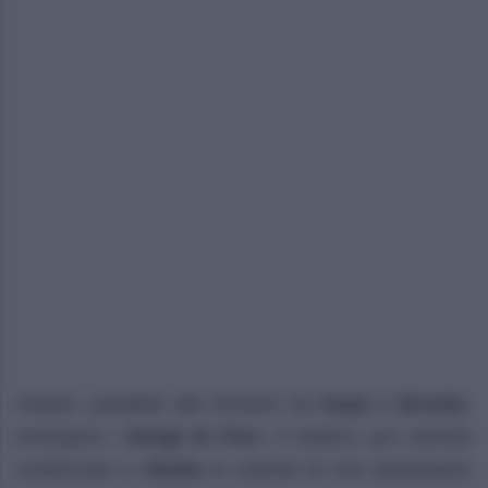
Intanto, parallele alle tensioni tra
Hope
e
Brooke
,
emergono i
disagi di Finn
. Il medico, pur avendo
confermato a
Sheila
la volontà di non partecipare