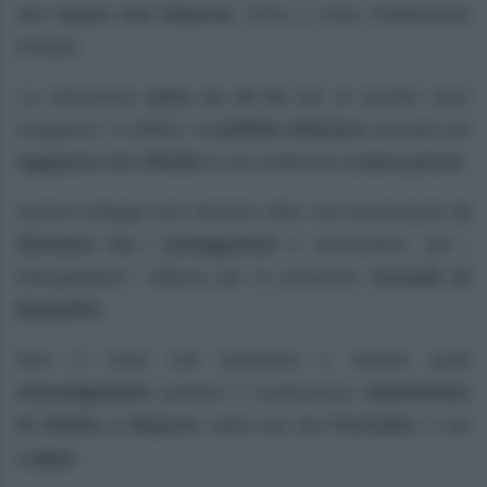
alle
nozze con Deacon
, torna a casa visibilmente
turbato.
La situazione
pesa su di lui
più di quanto lasci
trasparire. In effetti, il
conflitto interiore
causato dal
rapporto con Sheila
lo sta mettendo
a dura prova
.
Questi sviluppi non faranno altro che accentuare
le
divisioni tra i protagonisti
e aumentare, per i
telespettatori, l’attesa per le prossime
vicende di
Beautiful
.
Non ci resta che aspettare e vedere quali
stravolgimenti
porterà il controverso
matrimonio
di Sheila e Deacon
nella vita dei
Forrester
e dei
Logan
.