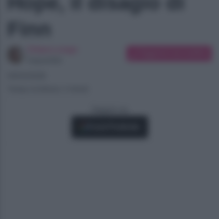
Hope, il disagio di
Finn
Chiara Longo
Suggerisci una modifica
Copywriter
09/02/2026
Tempo di lettura: 2 minuti
Seguici su
Fonti Preferite