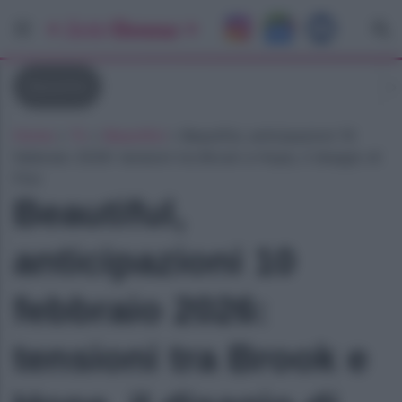
Beautiful
Home
»
Tv
»
Beautiful
»
Beautiful, anticipazioni 10
febbraio 2026: tensioni tra Brook e Hope, il disagio di
Finn
Beautiful,
anticipazioni 10
febbraio 2026:
tensioni tra Brook e