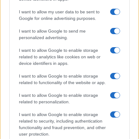
Seguici su Google News
I want to allow my user data to be sent to
Google for online advertising purposes.
I want to allow Google to send me
personalized advertising.
I want to allow Google to enable storage
related to analytics like cookies on web or
device identifiers in apps.
CHI SIAMO
REDAZIONE
CONTATTI
I want to allow Google to enable storage
related to functionality of the website or app.
© 2026 - SOLODONNA - P.IVA 04827280654 - TESTATA REGISTRATA AL
TRIBUNALE DI NOCERA INFERIORE N. 6/2020 - RG N. 1338/2020
I want to allow Google to enable storage
ISCRIZIONE AL ROC N. 35792 – ISCRITTA ALL’ANSO (ASSOCIAZIONE
related to personalization.
NAZIONALE STAMPA ONLINE)
I want to allow Google to enable storage
Privacy e Notifiche
related to security, including authentication
functionality and fraud prevention, and other
Preferenze privacy
user protection.