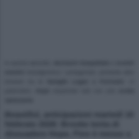
In questo episodio,
decisioni inaspettate
e
scontri
emotivi
travolgeranno i protagonisti, portando altre
tensioni tra le
famiglie Logan e Forrester
. In
particolare,
Hope
sorprende tutti con una
scelta
spiazzante
.
Beautiful, anticipazioni martedì 10
febbraio 2026: Brooke tenta di
dissuadere Hope, Finn è messo a