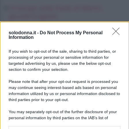
Oroscopo delle Stelle di Marlon,
giovedì 6 agosto
Oroscopo delle Stelle di Marlon,
solodonna.it -
Do Not Process My Personal
giovedì 6 agosto
Information
Oroscopo delle Stelle di Marlon,
If you wish to opt-out of the sale, sharing to third parties, or
giovedì 6 agosto
processing of your personal or sensitive information for
targeted advertising by us, please use the below opt-out
section to confirm your selection.
Please note that after your opt-out request is processed you
may continue seeing interest-based ads based on personal
information utilized by us or personal information disclosed to
third parties prior to your opt-out.
You may separately opt-out of the further disclosure of your
personal information by third parties on the IAB’s list of
downstream participants.