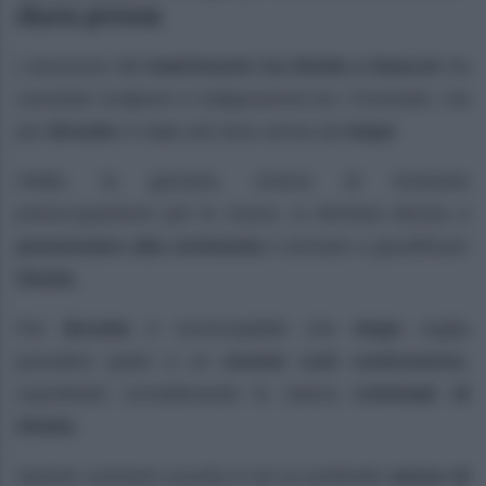
dura prova
L’annuncio del
matrimonio tra Sheila e Deacon
ha
suscitato scalpore e indignazione tra i Forrester, ma
per
Brooke
il colpo più duro arriva da
Hope
.
Infatti, la giovane, invece di mostrare
preoccupazione per le nozze, si dichiara decisa a
presenziare alla cerimonia
e arrivare a giustificare
Sheila
.
Per
Brooke
è inconcepibile che
Hope
voglia
prendere parte a un
evento così controverso
,
soprattutto considerando la natura
criminale di
Sheila
.
Questo scenario suscita in lei un profondo
senso di