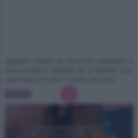
Scopriamo insieme gli eventi che animeranno la
nuova puntata di Beautiful del 10 febbraio 2026,
come sempre in onda su Canale 5 alle 13:45.