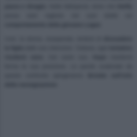
paura e disagio
. Nella fattispecie, teme che
Steffy
possa aver ragione nei suoi dubbi sul
comportamento della giovane Logan
.
Così, la donna, esasperata, tenterà di
dissuadere
la figlia
dalle sue intenzioni. Tuttavia, ogni
tentativo
risulterà vano
. Dal canto suo,
Hope
manterrà
ferma la sua posizione. Le parole scatenate da
questo confronto spingeranno
Brooke sull’orlo
della rassegnazione
.