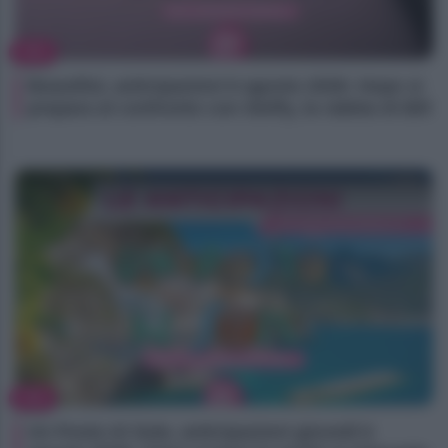
TV
Beautiful, anticipazioni 6 agosto 2026: Hope si
prepara al confronto con Steffy, la rabbia di Bill
TV
Un Posto Al Sole, anticipazioni giovedì 6