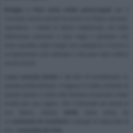
Bridget e Finn sono molto preoccupati
per il
Forrester anche perché ha avuto un infarto nel post-
operatorio. I medici lo hanno stabilizzato, ma nella
dottoressa comincia a farsi largo il pensiero che
forse sarebbe stato meglio non sottoporre il nonno a
un’operazione così delicata e che pare farlo soffrire
ancora di più.
Luna consola Zende
e gli dice di considerarlo un
grande professionista. Il ragazzo è molto contento di
queste parole e rivela alla Nozawa di provare molto
invidia per suo cugino, che è fortunato ad averla al
suo fianco. Intanto
Steffy
viene presa da
un
momento di sconforto
e piange al capezzale di
Eric,
consolata da Finn
.