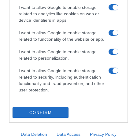
I want to allow Google to enable storage
related to analytics like cookies on web or
device identifiers in apps.
CHI SIAMO
REDAZIONE
CONTATTI
I want to allow Google to enable storage
related to functionality of the website or app.
© 2026 - SOLODONNA - P.IVA 04827280654 - TESTATA REGISTRATA AL
TRIBUNALE DI NOCERA INFERIORE N. 6/2020 - RG N. 1338/2020
I want to allow Google to enable storage
ISCRIZIONE AL ROC N. 35792 – ISCRITTA ALL’ANSO (ASSOCIAZIONE
related to personalization.
NAZIONALE STAMPA ONLINE)
I want to allow Google to enable storage
Privacy e Notifiche
related to security, including authentication
functionality and fraud prevention, and other
Preferenze privacy
user protection.
Mappa del sito
CONFIRM
Data Deletion
Data Access
Privacy Policy