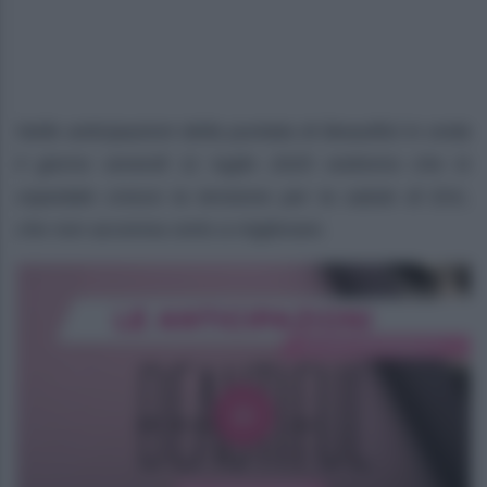
Nelle anticipazioni della puntata di Beautiful in onda
il giorno venerdì 11 luglio 2025 vedremo che in
ospedale cresce la tensione per la salute di Eric,
che non accenna certo a migliorare.