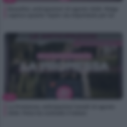
Beautiful, anticipazioni 10 agosto 2026: Ridge
capisce quanto Taylor sia importante per lui
TV
La Promessa, anticipazioni lunedì 10 agosto
2026: Petra ha contratto il tetano