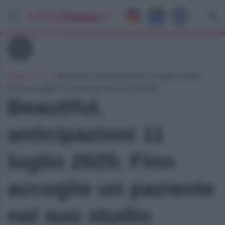
Tv
Home
»
Tv
»
Beautiful, anticipazioni 11 luglio 2025:
Finn accoglie un paziente nel suo studio
Beautiful,
anticipazioni 11
luglio 2025: Finn
accoglie un paziente
nel suo studio