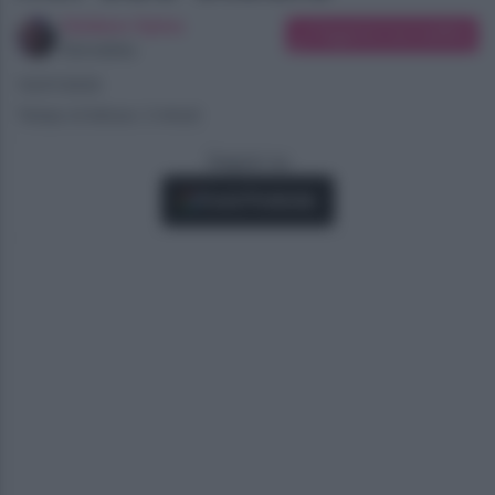
Giuliano Spina
Suggerisci una modifica
Giornalista
10/07/2025
Tempo di lettura: 2 minuti
Seguici su
Fonti Preferite