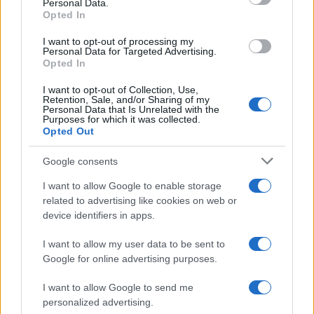
Personal Data.
not limited to your visit or usage behaviour. You may click to
Opted In
grant or deny consent to Google and its third-party tags to
use your data for below specified purposes in below Google
I want to opt-out of processing my
consent section.
Personal Data for Targeted Advertising.
Opted In
I want to opt-out of Collection, Use,
Retention, Sale, and/or Sharing of my
Personal Data that Is Unrelated with the
Purposes for which it was collected.
Opted Out
Google consents
I want to allow Google to enable storage
related to advertising like cookies on web or
device identifiers in apps.
Seguici su Google News
I want to allow my user data to be sent to
Google for online advertising purposes.
I want to allow Google to send me
personalized advertising.