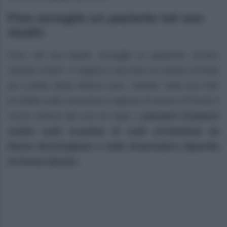
Finn accoglie un paziente nel suo
studio
Finn, nel suo studio, accoglie un paziente, ovvero
Xander Avant. Il ragazzo racconta di essere tornato
da Londra dopo diversi anni. Xander nota una foto
di Steffy sulla scrivania e capisce di avere di fronte il
nuovo amore del suo ex capo.
I pensieri ricadono
subito sullo scambio di culle architettato da
Reese Buckingham e sulla drammatica dipartita
di Emma Barber.