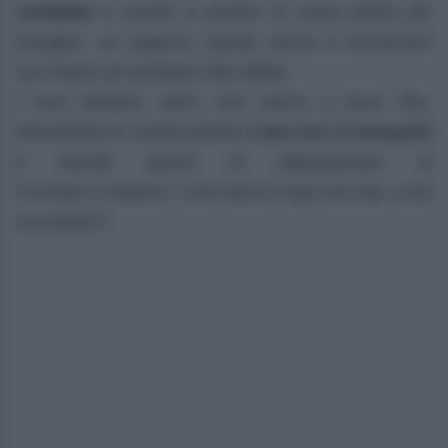
cambiato
e pronto a essere un buon padre per
Douglas. La ragazza, quindi, prova a convincere
suo marito ad assistere alla sfilata.
I suoi tentativi, però, non vanno a buon fine.
Nonostante le rassicurazioni
Liam non è tranquillo
e decide quindi di abbandonare la
Forrester Creation
s. Liam lascia Hope da sola, cosa
succederà?