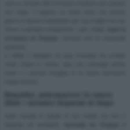
Liam è arrivato alla
Forrester Creations
per parlare
con Hope. Il ragazzo sa molto bene che questo
giorno è davvero importante per sua moglie ma non
riesce a pensare lucidamente. Liam, infatti,
teme la
vicinanza di Thomas
, convinto che lui nasconda
qualcosa.
In effetti il designer di casa Forrester ha un’idea
molto chiara in mente, idea che coinvolge anche
Hope e il piccolo Douglas in un futuro nemmeno
troppo lontano.
Beautiful, anticipazioni 11 marzo
2024: i tentativi disperati di Hope
Hope ascolta le parole di suo marito ma non è
disposta ad ascoltarlo.
Secondo lei Thomas è