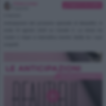
Chiara Longo
Suggerisci una modifica
Copywriter
07/08/2026
Anticipazioni del prossimo episodio di Beautiful, in
onda l’8 agosto 2026 su Canale 5. La storia tra
Carter e Hope si intensifica mentre Steffy ha i suoi
sospetti.