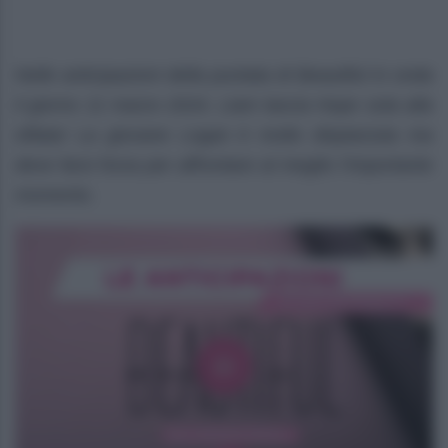
Nelle anticipazioni della puntata di Beautiful in onda
il giorno 11 marzo 2024, Liam lascia Hope sola alla
sfilata! La giovane Logan è molto dispiaciuta ma
deve farsi forza per affrontare al meglio l’importante
momento.