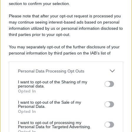
section to confirm your selection.
decollare. Ecco il dettaglio che
cosa accadrà
.
Please note that after your opt-out request is processed you
Beautiful, anticipazioni sabato 8
may continue seeing interest-based ads based on personal
agosto 2026: Hope e Carter
information utilized by us or personal information disclosed to
third parties prior to your opt-out.
sempre più vicini, Steffy e Ridge
affrontano nuove complicazioni
You may separately opt-out of the further disclosure of your
personal information by third parties on the IAB’s list of
downstream participants.
Steffy
nutre
sospetti su Carter e Hope
, sicura che
stia nascendo
qualcosa di più fra loro
. Il suo
Personal Data Processing Opt Outs
This information may also be disclosed by us to third parties
on the IAB’s List of Downstream Participants that may further
intuito le suggerisce una possibile
relazione
I want to opt-out of the Sharing of my
disclose it to other third parties.
personal data.
passionale
, una situazione che
non le piace
Opted In
Please note that this website/app uses one or more Google
affatto
.
services and may gather and store information including but
I want to opt-out of the Sale of my
Personal Data.
not limited to your visit or usage behaviour. You may click to
Preoccupata che
Hope
possa manipolare
Carter
,
Opted In
grant or deny consent to Google and its third-party tags to
creando eventuali
disagi o problemi in azienda
,
use your data for below specified purposes in below Google
I want to opt-out of processing my
consent section.
Personal Data for Targeted Advertising.
promette a se stessa e a
Finn
di vigilare
Opted In