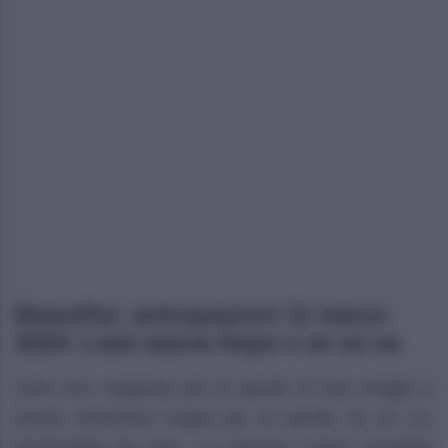
Beautiful, anticipazioni 11 marzo
2024: Liam lascia Hope e se ne va
Liam non sopporta più le parole di sua moglie e
senza nemmeno troppi giri di parole se ne va,