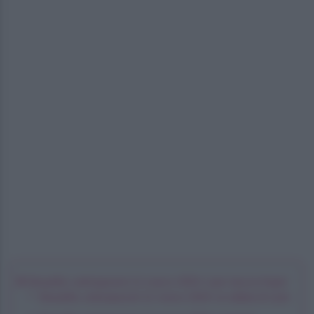
Beautiful, anticipazioni 11 marzo 2024: Liam lascia Hope!
Beautiful, anticipazioni 11 marzo 2024: la rabbia di Liam