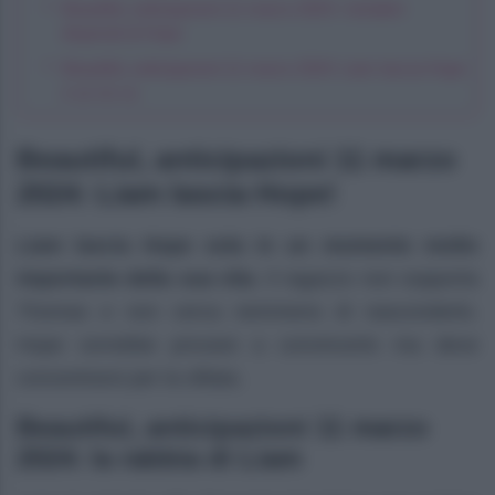
Beautiful, anticipazioni 11 marzo 2024: i tentativi
disperati di Hope
Beautiful, anticipazioni 11 marzo 2024: Liam lascia Hope
e se ne va
Beautiful, anticipazioni 11 marzo
2024: Liam lascia Hope!
Liam lascia Hope sola in un momento molto
importante della sua vita
. Il ragazzo non sopporta
Thomas e non cerca nemmeno di nasconderlo.
Hope vorrebbe provare a convincerlo ma deve
concentrarsi per la sfilata.
Beautiful, anticipazioni 11 marzo
2024: la rabbia di Liam