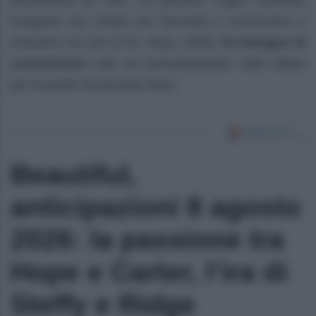
lasciandola da sola. La giovane Logan vorrebbe
inseguire suo marito per fermarlo e convincerlo a
rimanere ma non lo fa. Hope, infatti,
ha bisogno di
concentrarsi
solo ed esclusivamente sulla sfilata
per la quale ha lavorato tanto.
Beautiful,
anticipazioni 8 agosto
2026: la passione tra
Hope e Carter, l’ira di
Steffy e Ridge