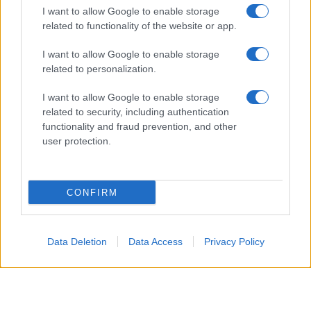
I want to allow Google to enable storage
related to functionality of the website or app.
I want to allow Google to enable storage
related to personalization.
La
passione tra Carter e Hope
era già esplosa in
I want to allow Google to enable storage
passato, ma questo nuovo incontro sarà
related to security, including authentication
functionality and fraud prevention, and other
particolarmente
significativo
. Così,
Carter
, dopo
user protection.
aver difeso
Hope
durante una riunione con
Steffy
e
Ridge
, assume un
ruolo protettivo
nei confronti
CONFIRM
della
Logan
, accendendo in lei
sentimenti di
amore
e sicurezza. Questa connessione li spinge a
trascorrere una
serata insieme
, superando
i
Data Deletion
Data Access
Privacy Policy
semplici baci
.
Nel frattempo,
Brooke
, durante una visita da
Deacon
a
Il Giardino
, racconta del
sostegn
o