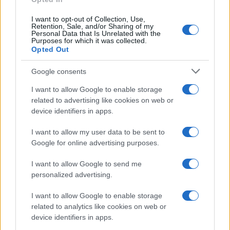
attentamente su di loro. Tuttavia, mentre lo dice, il
I want to opt-out of Collection, Use,
suo timore
sta già prendendo forma
.
Retention, Sale, and/or Sharing of my
Personal Data that Is Unrelated with the
Purposes for which it was collected.
Opted Out
Google consents
I want to allow Google to enable storage
related to advertising like cookies on web or
device identifiers in apps.
I want to allow my user data to be sent to
Google for online advertising purposes.
I want to allow Google to send me
personalized advertising.
I want to allow Google to enable storage
related to analytics like cookies on web or
device identifiers in apps.