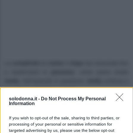
La
complicità
fra
Carter
e
Hope
sta crescendo fino
a trasformarsi in
passione
, come aveva intuito
Steffy
. Nell’episodio in questione,
Steffy
continua a
sospettare di
Walton
e
Logan
.
solodonna.it -
Do Not Process My Personal
I
due
si concedono un
momento di intensa
Information
intimità
, cercando di mantenere segreta la loro
If you wish to opt-out of the sale, sharing to third parties, or
nascente alleanza
. Nel frattempo,
Brooke
e
processing of your personal or sensitive information for
Deacon
sperano che
la carriera di Hope
possa
targeted advertising by us, please use the below opt-out