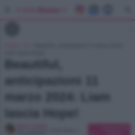
Tv
Home
»
Tv
»
Beautiful, anticipazioni 11 marzo 2024:
Liam lascia Hope!
Beautiful,
anticipazioni 11
marzo 2024: Liam
lascia Hope!
Elena Carletti
Suggerisci una
SEO Copywriter, Ghost Writer e
modifica
Content Editor