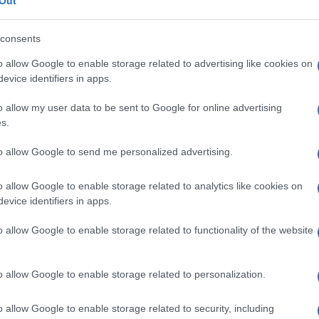
Out
tr
zio
St
consents
Li
ottare per
salvare il suo matrimonio,
ma lei le
o allow Google to enable storage related to advertising like cookies on
evice identifiers in apps.
Du
così bene
in vita sua e le dice che è stato
Liam
. Intanto
Taylor
, alla Forrester Creations, chiede
o allow my user data to be sent to Google for online advertising
Ki
s.
figlio, con cui aveva un appuntamento per cena.
un
sere a casa sua, in compagnia di Brooke, che
s
to allow Google to send me personalized advertising.
o allow Google to enable storage related to analytics like cookies on
 per Thomas
evice identifiers in apps.
o allow Google to enable storage related to functionality of the website
 suo ex, gli rivela di essere
preoccupata
che la
ui, Brooke e Hope possa
far perdere al ragazzo
o allow Google to enable storage related to personalization.
tanta fatica. Ridge è però certo che il loro
da questa situazione e che quanto avvenuto a
o allow Google to enable storage related to security, including