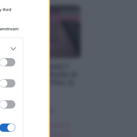
 third
Downstream
er and store
to grant or
ed purposes
autiful, anticipazioni 7
osto 2026: il momento di
timità di Steffy e Finn, la
fesa di Carter
o sapevi che...
autiful, anticipazioni 8
osto 2026: la passione