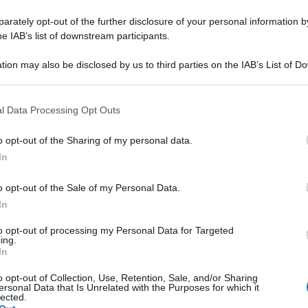
rately opt-out of the further disclosure of your personal information by
he IAB’s list of downstream participants.
tion may also be disclosed by us to third parties on the IAB’s List of 
 that may further disclose it to other third parties.
 that this website/app uses one or more Google services and may gath
l Data Processing Opt Outs
including but not limited to your visit or usage behaviour. You may click 
TV
 to Google and its third-party tags to use your data for below specifi
o opt-out of the Sharing of my personal data.
Be
ogle consent section.
In
ag
in
o opt-out of the Sale of my Personal Data.
di
In
to opt-out of processing my Personal Data for Targeted
ing.
L
In
o opt-out of Collection, Use, Retention, Sale, and/or Sharing
Be
ersonal Data that Is Unrelated with the Purposes for which it
 è stato Liam a
lected.
ag