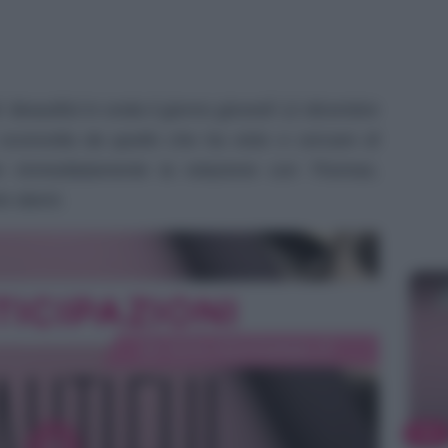
i
Beautiful in onda il giorno giovedì 12 dicembre
convolta da quello che ha visto e cercare di
are immediatamente la relazione con Thomas,
lo danni.
TV