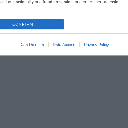
possa avere gravi conseguenze. Sarà da vedere
cation functionality and fraud prevention, and other user protection.
CONFIRM
Data Deletion
Data Access
Privacy Policy