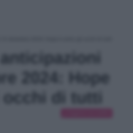
ni 12 dicembre 2024: Hope è sotto gli occhi di tutti
 anticipazioni
re 2024: Hope
 occhi di tutti
Suggerisci una modifica