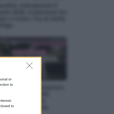
autiful, anticipazioni 8
osto 2026: la passione tra
pe e Carter, l’ira di Steffy
Ridge
sonal or
ection to
 Promessa, anticipazioni
bato 8 agosto 2026:
riano prende una
nterest-
closed to
cisione importante