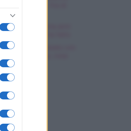
a Hope e Carter, l’ira di
effy e Ridge
ndsay Lohan, icona anni
emila, che fine ha fatto
mi Antonelli avvistato con
a nuova ragazza, cosa
appiamo