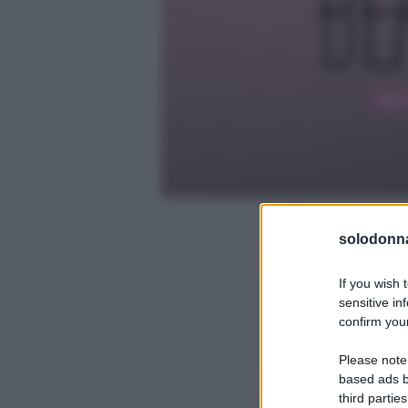
solodonna
If you wish 
sensitive in
confirm your
Please note
based ads b
third parties