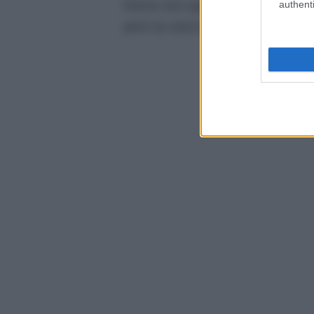
Roma non significhi nulla e non 
authenti
però se sarà davvero così.