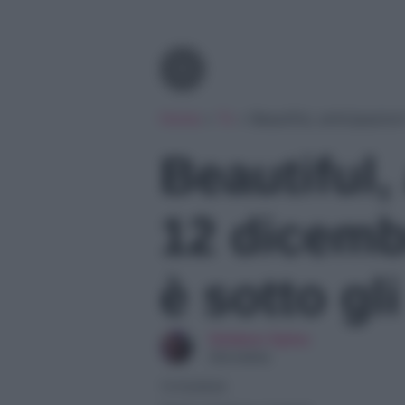
Tv
Home
»
Tv
»
Beautiful, anticipazio
Beautiful,
12 dicemb
è sotto gli
Giuliano Spina
Giornalista
11/12/2024