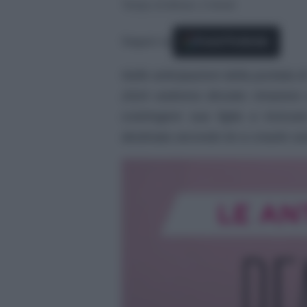
Tempo di lettura: 2 minuti
Seguici su
Fonti Preferite
Nelle anticipazioni della puntata d
2024 vedremo Brooke rimanere s
costringere sua figlia a tronc
destinata secondo lei a crearle so