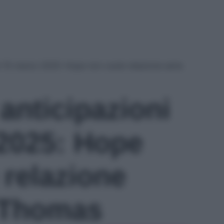
ni 15 marzo 2025: Hope non vuole relazione seria
 anticipazioni
2025: Hope
 relazione
 Thomas