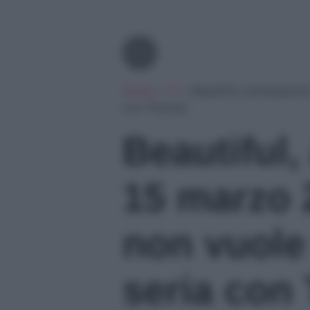
Tv
Home
»
Tv
»
Beautiful, anticipazio
con Thomas
Beautiful,
15 marzo 
non vuole
seria con