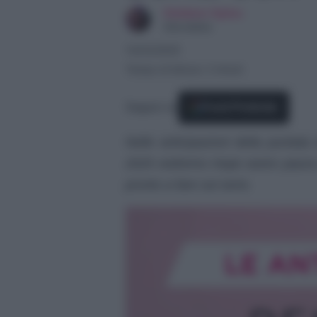
Giuliano Spina
Giornalista
14/03/2025
Tempo di lettura: 2 minuti
Seguici su
Fonti Preferite
Nelle anticipazioni della puntata
2025 vedremo Hope avere paura d
pronto a fare sul serio.