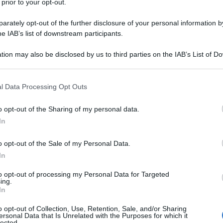
 prior to your opt-out.
rately opt-out of the further disclosure of your personal information by
he IAB’s list of downstream participants.
tion may also be disclosed by us to third parties on the IAB’s List of 
 that may further disclose it to other third parties.
 that this website/app uses one or more Google services and may gath
l Data Processing Opt Outs
TV
including but not limited to your visit or usage behaviour. You may click 
 to Google and its third-party tags to use your data for below specifi
Un
o opt-out of the Sharing of my personal data.
ogle consent section.
an
In
ag
o opt-out of the Sale of my Personal Data.
il
In
to opt-out of processing my Personal Data for Targeted
L
ing.
In
Ki
o opt-out of Collection, Use, Retention, Sale, and/or Sharing
ersonal Data that Is Unrelated with the Purposes for which it
un
lected.