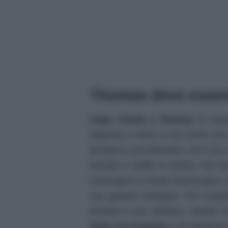
Thomas deve essere
Hope chiede a Thomas
di ess
disposto o meno a non avere una re
di potersi accontentare, ma il loro
Brooke e Steffy in primis, che t
riemergere in modo drammatico.
suo grande sostegno. Per impedir
termine il suo obiettivo, decide 
della sua malattia
e di prepararsi