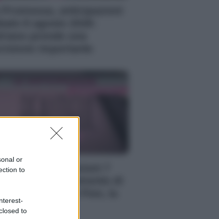
 Promessa, anticipazioni
bato 8 agosto 2026:
riano prende una
cisione importante
sonal or
autiful, anticipazioni 7
ection to
osto 2026: il momento di
timità di Steffy e Finn, la
nterest-
fesa di Carter
closed to