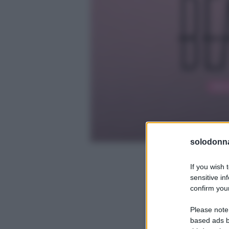
solodonna
If you wish 
sensitive in
confirm your
Please note
based ads b