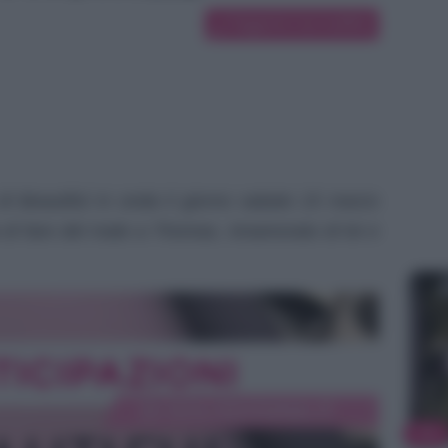
Suggerisci una modifica
 di Beautiful in onda il giorno sabato 15 marzo
i fare del male a Thomas, innamorato di lei e
TV