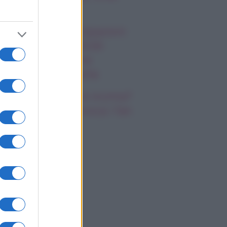
appiamo
 Promessa, anticipazioni
bato 8 agosto 2026:
riano prende una
cisione importante
cilia Rodriguez è incinta?
nazio Moser provoca i fan
i social