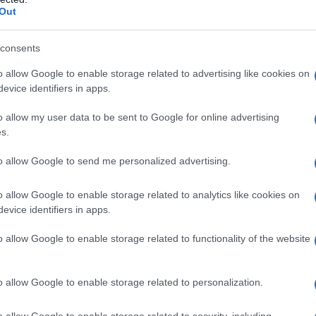
s
Out
una relazione seria
La
consents
sa
o allow Google to enable storage related to advertising like cookies on
essere molto attratta da lui, ma di
non
Ad
evice identifiers in apps.
eno fino a quando il suo divorzio da Liam sarà
de
o allow my user data to be sent to Google for online advertising
ssicura e dichiara di non voler altro che la sua
Ce
s.
a a creare
la sua nuova collezione e
lavorare
Ig
sso
. L’entusiasmo per la sua nuova opportunità
to allow Google to send me personalized advertising.
su
 è creata con suo figlio, che non è d’accordo a
o allow Google to enable storage related to analytics like cookies on
pato
per
suo padre,
ma non può fare a meno
evice identifiers in apps.
a lanciato lui stesso. Il Forrester
comunica a
o allow Google to enable storage related to functionality of the website
o di lui
e lo incoraggia così a proseguire su
 suo talento.
o allow Google to enable storage related to personalization.
o allow Google to enable storage related to security, including