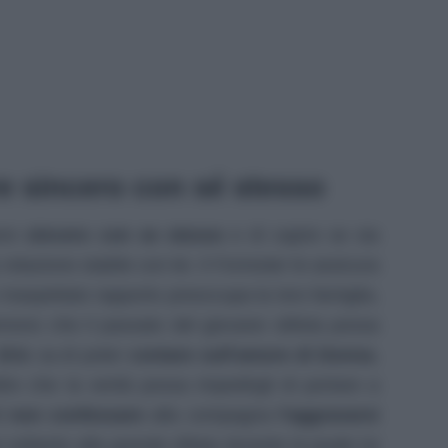
 sincero con sé stesso
ere
sincero con se stesso
e di capire se sia
lazione stabile con lei. Il Forrester le assicura
 inaspettato rapporto preoccupa la loro famiglia,
emono che il passato del giovane stilista possa
Eric
sa di poter
contare sull’amore di Donna
,
e che la verità possa impedirgli di portare a
di
non confessare
alla compagna
l’aggravarsi
 soltanto alla grande sfilata durante la quale lui