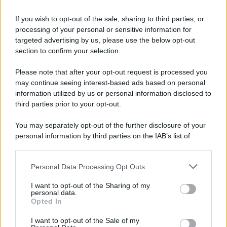
intimità
, cercando di mantenere segreta la loro
If you wish to opt-out of the sale, sharing to third parties, or
nascente alleanza
. Nel frattempo,
Brooke
e
processing of your personal or sensitive information for
Deacon
sperano che
la carriera di Hope
possa
targeted advertising by us, please use the below opt-out
section to confirm your selection.
decollare. Ecco il dettaglio che
cosa accadrà
.
Please note that after your opt-out request is processed you
Beautiful, anticipazioni sabato 8
may continue seeing interest-based ads based on personal
agosto 2026: Hope e Carter
information utilized by us or personal information disclosed to
third parties prior to your opt-out.
sempre più vicini, Steffy e Ridge
affrontano nuove complicazioni
You may separately opt-out of the further disclosure of your
personal information by third parties on the IAB’s list of
downstream participants.
Steffy
nutre
sospetti su Carter e Hope
, sicura che
stia nascendo
qualcosa di più fra loro
. Il suo
Personal Data Processing Opt Outs
This information may also be disclosed by us to third parties
on the IAB’s List of Downstream Participants that may further
intuito le suggerisce una possibile
relazione
I want to opt-out of the Sharing of my
disclose it to other third parties.
personal data.
passionale
, una situazione che
non le piace
Opted In
Please note that this website/app uses one or more Google
affatto
.
services and may gather and store information including but
I want to opt-out of the Sale of my