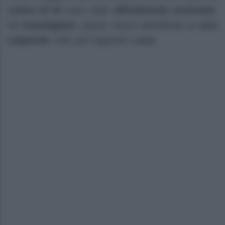
contro di lei
sono state
ufficialmente archiviate
.
Gli
investigatori
, quindi, hanno identificato la
vera
colpevole
, cioè, per l’appunto,
Luna
.