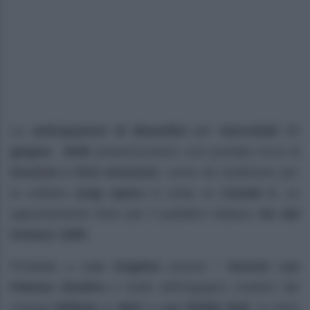
Le
anticipazioni di Beautiful
per
mercoledì 17
giugno 2026
preannunciano una puntata ricca di
tensioni e forti emozioni
, come da tradizione per
la celebre
soap opera
in onda su
Canale 5
, un
appuntamento fisso per il pubblico italiano
sin dal
lontano
1990
.
Prodotta a
Los Angeles
presso i
Sunset Las
Palmas Studios
e frutto dell’ingegno creativo dei
coniugi
William J. Bell
e
Lee Phillip Bell
, la serie