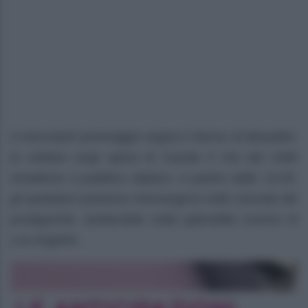
Il mercoledì pomeriggio segna il ritorno di Beautiful,
la celebre soap opera di Canale 5 che dal 1990
intrattiene il pubblico italiano. A partire dalle 14:00,
gli spettatori potranno riimmergersi nelle vicende dei
protagonisti, ambientate nella splendida cornice di
Los Angeles.