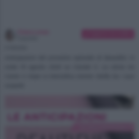
Chiara Longo
Suggerisci una modifica
Copywriter
07/08/2026
Anticipazioni del prossimo episodio di Beautiful, in
onda l’8 agosto 2026 su Canale 5. La storia tra
Carter e Hope si intensifica mentre Steffy ha i suoi
sospetti.