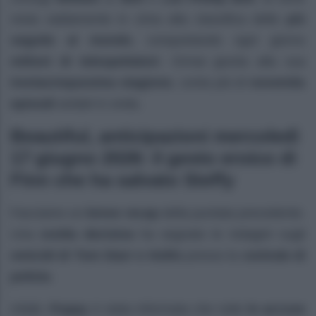
resta saldamente in cima alla classifica delle
più
seguite al mondo
, conquistando ogni giorno
milioni di telespettatori
. Ormai giunta alla sua
trentacinquesima stagione
, conta più di
novemila
episodi
andati in onda.
Beautiful, anticipazioni mercoledì
17 giugno 2026: il gesto eroico di
Finn che ha salvato Steffy
Facciamo un
breve recap
della puntata precedente.
Una
svolta decisiva
ha segnato le indagini sugli
omicidi di Tom Starr e Hollis
presso la
centrale di
polizia
.
Infatti,
Poppy
è stata informata che tutte
le accuse