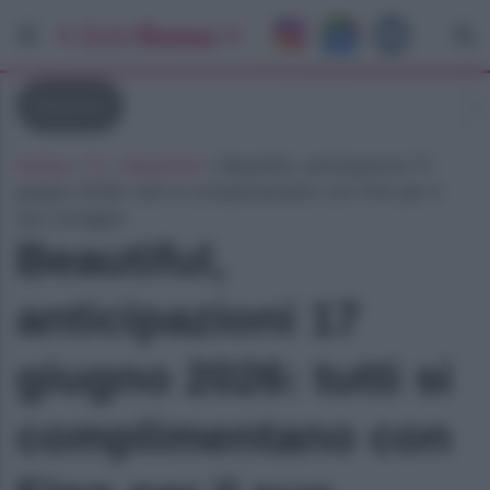
Beautiful
Home
»
Tv
»
Beautiful
»
Beautiful, anticipazioni 17
giugno 2026: tutti si complimentano con Finn per il
suo coraggio
Beautiful,
anticipazioni 17
giugno 2026: tutti si
complimentano con