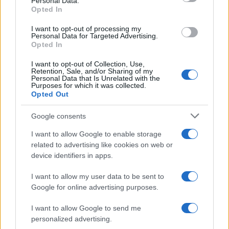
Personal Data.
not limited to your visit or usage behaviour. You may click to
Preoccupata che
Hope
possa manipolare
Carter
,
Opted In
grant or deny consent to Google and its third-party tags to
creando eventuali
disagi o problemi in azienda
,
use your data for below specified purposes in below Google
I want to opt-out of processing my
consent section.
Personal Data for Targeted Advertising.
promette a se stessa e a
Finn
di vigilare
Opted In
attentamente su di loro. Tuttavia, mentre lo dice, il
I want to opt-out of Collection, Use,
suo timore
sta già prendendo forma
.
Retention, Sale, and/or Sharing of my
Personal Data that Is Unrelated with the
Purposes for which it was collected.
Opted Out
Google consents
I want to allow Google to enable storage
related to advertising like cookies on web or
device identifiers in apps.
I want to allow my user data to be sent to
Google for online advertising purposes.
I want to allow Google to send me
personalized advertising.