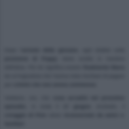
Dopo l’
arresto della giovane
, ogni dubbio sulla
posizione di Poppy
viene sciolto in maniera
definitiva. Per lei significa essere
finalmente libera
da un’ingiustizia che l’aveva vista rischiare di pagare
per
crimini che non aveva commesso
.
Vediamo, ora, che
cosa accadrà nel prossimo
episodio
, in onda il
17 giugno
. Anzitutto, il
coraggio di Finn
viene
riconosciuto da amici e
familiari
.