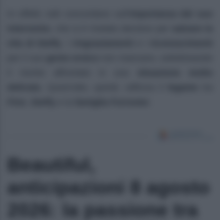
In effetti, tutti concordano sull’
importanza del suo
intervento
, che si è rivelato decisivo per
salvare la
vita di Steffy
. I
ringraziamenti
e i
riconoscimenti
per il suo
gesto eroico
non mancano, sottolineando
il rischio affrontato in una
situazione molto
delicata
. Quest’atto, quindi, rafforza il
legame
tra
Finn
,
Steffy
e la
famiglia Forrester
.
Beautiful,
anticipazioni 8 agosto
2026: la passione tra