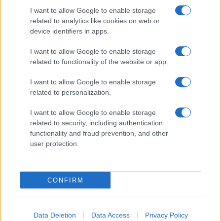
I want to allow Google to enable storage
related to analytics like cookies on web or
device identifiers in apps.
I want to allow Google to enable storage
related to functionality of the website or app.
I want to allow Google to enable storage
related to personalization.
La
passione tra Carter e Hope
era già esplosa in
I want to allow Google to enable storage
passato, ma questo nuovo incontro sarà
related to security, including authentication
functionality and fraud prevention, and other
particolarmente
significativo
. Così,
Carter
, dopo
user protection.
aver difeso
Hope
durante una riunione con
Steffy
e
Ridge
, assume un
ruolo protettivo
nei confronti
CONFIRM
della
Logan
, accendendo in lei
sentimenti di
amore
e sicurezza. Questa connessione li spinge a
trascorrere una
serata insieme
, superando
i
Data Deletion
Data Access
Privacy Policy