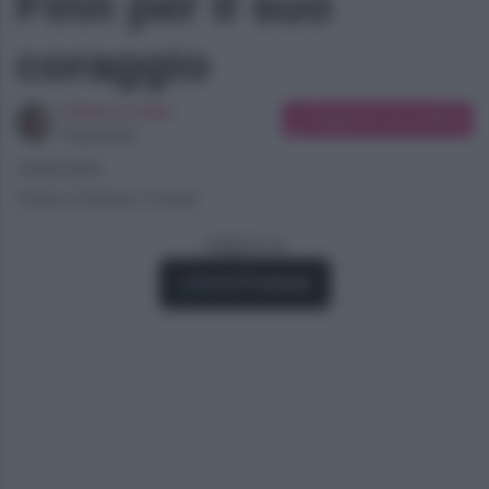
Finn per il suo
coraggio
Chiara Longo
Suggerisci una modifica
Copywriter
16/06/2026
Tempo di lettura: 2 minuti
Seguici su
Fonti Preferite