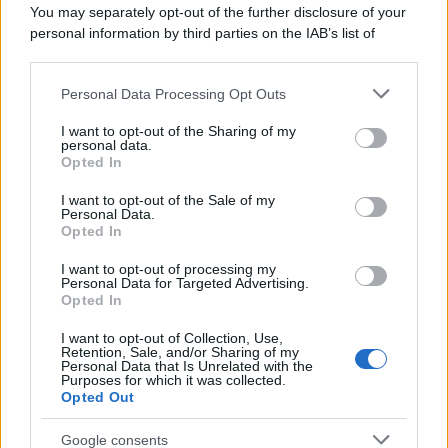
La giornata ti invita a mettere in pratica ordine e
You may separately opt-out of the further disclosure of your
metodo, prestando attenzione ai dettagli, doti utili
personal information by third parties on the IAB’s list of
downstream participants.
per risolvere sospesi lavorativi. Una piccola routine
bilanciata favorisce una sensazione di tranquillità.
Personal Data Processing Opt Outs
This information may also be disclosed by us to third parties
on the IAB’s List of Downstream Participants that may further
I want to opt-out of the Sharing of my
Bilancia
disclose it to other third parties.
personal data.
Opted In
Please note that this website/app uses one or more Google
Un’armonia delicata permea la giornata, facilitando
services and may gather and store information including but
I want to opt-out of the Sale of my
Personal Data.
not limited to your visit or usage behaviour. You may click to
incontri piacevoli e dialoghi che ristabiliscono
Opted In
grant or deny consent to Google and its third-party tags to
equilibrio nelle relazioni. Anche sul piano pratico,
use your data for below specified purposes in below Google
I want to opt-out of processing my
una decisione ben ponderata può alleviare tensioni
consent section.
Personal Data for Targeted Advertising.
Opted In
e rendere il lavoro più agevole.
I want to opt-out of Collection, Use,
Scorpione
Retention, Sale, and/or Sharing of my
Personal Data that Is Unrelated with the
Purposes for which it was collected.
Opted Out
Le emozioni ti coinvolgono profondamente e ti
spingono a riflettere sinceramente sui tuoi veri
Google consents