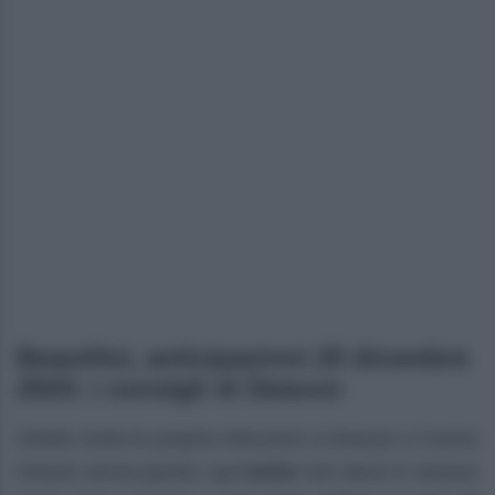
Beautiful, anticipazioni 20 dicembre
2023: i consigli di Deacon
Sheila rivela le proprie intenzioni a Deacon e l’uomo
rimane senza parole.
La Carter
non deve in nessun