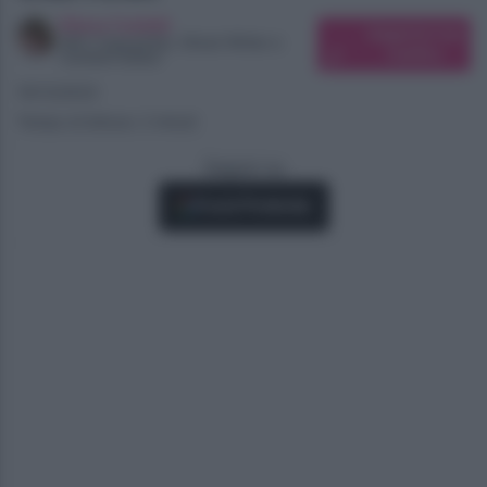
Elena Carletti
Suggerisci una
SEO Copywriter, Ghost Writer e
modifica
Content Editor
19/12/2023
Tempo di lettura: 2 minuti
Seguici su
Fonti Preferite