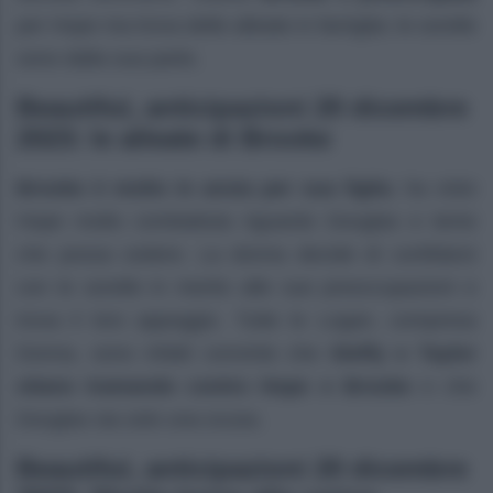
per Hope ma trova delle alleate in famiglia: le sorelle
sono dalla sua parte.
Beautiful, anticipazioni 20 dicembre
2023: le alleate di Brooke
Brooke è molto in ansia per sua figlia
; ha visto
Hope molto combattuta riguardo Douglas e teme
che possa cedere. La donna decide di confidarsi
con le sorelle in merito alle sue preoccupazioni e
trova il loro appoggio. Tutte le Logan, compresa
Donna, sono infatti convinte che
Steffy e Taylor
stiano tramando contro Hope e Brooke
e che
Douglas sia solo una scusa.
Beautiful, anticipazioni 20 dicembre