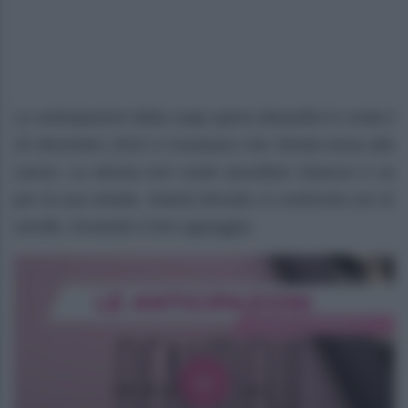
Le anticipazioni della soap opera Beautiful in onda il
20 dicembre 2023 ci mostrano che Sheila torna alla
carica. La donna non vuole ascoltare Deacon e va
per la sua strada. Intanto Brooke si confronta con le
sorelle, trovando il loro appoggio.