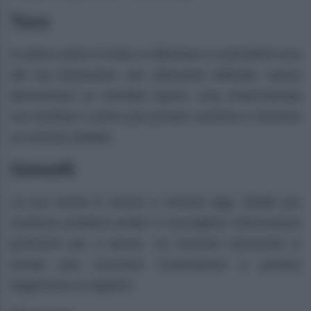
Toro
Il calore estivo ti invita a rallentare e a prenderti cura
del tuo benessere con attenzioni delicate, senza
dimenticare un meritato riposo. Una chiacchierata
con familiari o amici può portare conforto e risolvere
un recente dubbio.
Gemelli
La tua mente è vivace e curiosa oggi, ideale per
risolvere problemi pratici e raccogliere informazioni
pertinenti per il lavoro. Un incontro piacevole in
serata può ravvivare l’entusiasmo e portare
leggerezza ai rapporti.