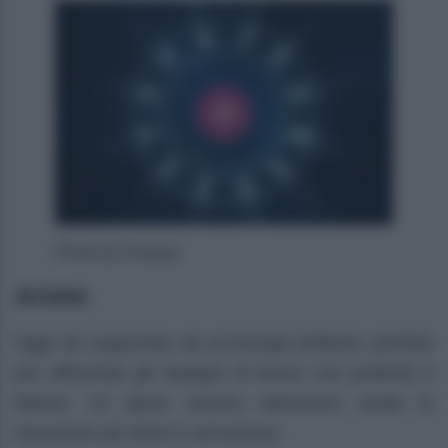
Photo by Pixabay
Ariete
Oggi sei supportato da un’energia brillante, perfetta
per affrontare gli impegni di lavoro con praticità e
fiducia. Un gesto sincero nell’amore rende la
situazione più dolce e armoniosa.