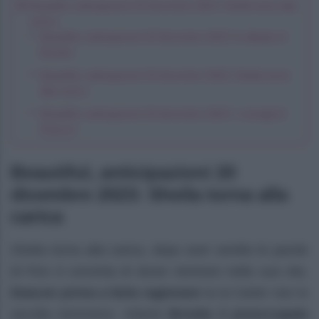
Beautiful, anticipazioni 20 dicembre 2023: Sheila torna alla
carica
Beautiful, anticipazioni 20 dicembre 2023: le alleate di
Brooke
Beautiful, anticipazioni 20 dicembre 2023: Sheila torna
alla carica
Beautiful, anticipazioni 20 dicembre 2023: i consigli di
Deacon
Beautiful, anticipazioni 20
dicembre 2023: Sheila torna alla
carica
Sheila torna alla carica, dopo aver sentito le parole
di Finn è convinta di dover rientrare nella sua vita.
Deacon prova a farla ragionare
la la Carter non lo
ascolta nemmeno. Intanto
Brooke è preoccupata