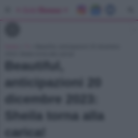
Tv
Home
»
Tv
»
Beautiful, anticipazioni 20 dicembre
2023: Sheila torna alla carica!
Beautiful,
anticipazioni 20
dicembre 2023:
Sheila torna alla
carica!