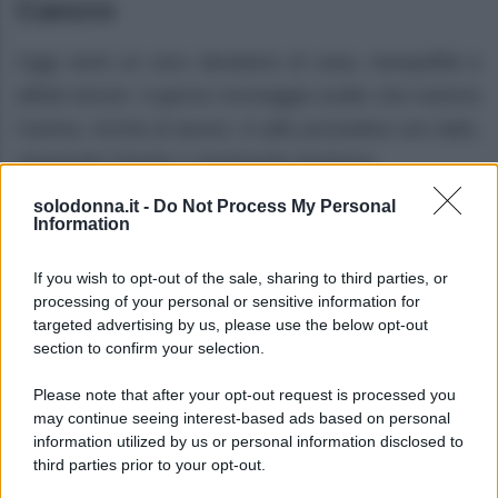
Cancro
Oggi senti un vero desiderio di casa, tranquillità e
affetti sinceri. Il giorno incoraggia scelte che nutrono
l’anima. Anche al lavoro, è utile procedere con tatto,
seguendo l’intuito e mostrando pazienza.
solodonna.it -
Do Not Process My Personal
Leone
Information
Con l’arrivo della metà di agosto c’è un’atmosfera
If you wish to opt-out of the sale, sharing to third parties, or
festosa che ti rende più attraente e desideroso di
processing of your personal or sensitive information for
targeted advertising by us, please use the below opt-out
essere al centro dell’attenzione. Un comportamento
section to confirm your selection.
generoso nelle relazioni apre nuove possibilità
Please note that after your opt-out request is processed you
affascinanti.
may continue seeing interest-based ads based on personal
information utilized by us or personal information disclosed to
Vergine
third parties prior to your opt-out.