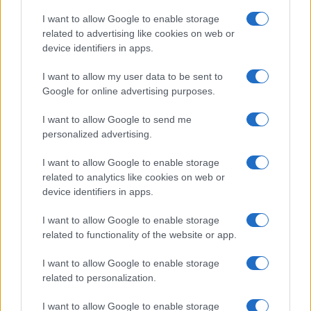
desideri, soprattutto in amore. La tua tenacia sul
I want to allow Google to enable storage
lavoro può trasformare un ostacolo in
related to advertising like cookies on web or
device identifiers in apps.
un’opportunità.
I want to allow my user data to be sent to
Sagittario
Google for online advertising purposes.
L’aria di agosto stimola il desiderio di spostarsi,
I want to allow Google to send me
personalized advertising.
esplorare e vivere nuove esperienze, facendo di
oggi un momento propizio per pianificare attività
I want to allow Google to enable storage
piacevoli. Un messaggio inaspettato da una persona
related to analytics like cookies on web or
device identifiers in apps.
cara ravviva il tuo spirito.
I want to allow Google to enable storage
Capricorno
related to functionality of the website or app.
Il giorno valorizza la tua dedizione e la capacità di
I want to allow Google to enable storage
related to personalization.
affrontare i compiti con impegno, specialmente nel
tuo lavoro. Allo stesso tempo, un momento di
I want to allow Google to enable storage