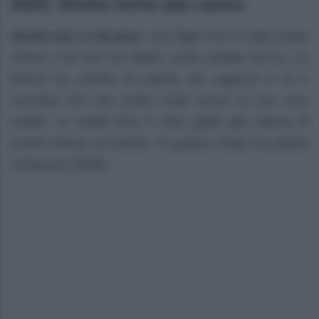
2023: Sheila torna alla carica
Sheila non si dà pace
. Suo figlio Finn è stato molto
chiaro e lei non ha dubbi: vuole andare da lui. La
donna ha sentito le parole del ragazzo e si è
convinta che stia molto male senza la sua vera
madre. In realtà Finn è solo grato alla donna di
averlo messo al mondo. In questo modo ha potuto
conoscere Steffy.