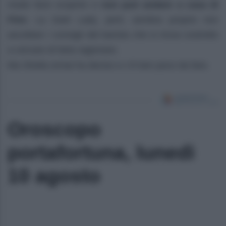
modo farsi scoprire e
non può andare a casa di
Finn
. La Dark Lady, però, sembra proprio non
ascoltare i consigli del barista che si trova costretto
a cercare di farla ragionare.
Ma Sheila ormai ha deciso e c’è ben poco da fare.
Oroscopo
portafortuna, lunedì
10 agosto