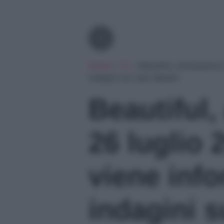
Tv
Home
»
Tv
»
Beautiful, anticipazion
indagini sul caso Barber
Beautiful,
26 luglio 
viene info
indagini s