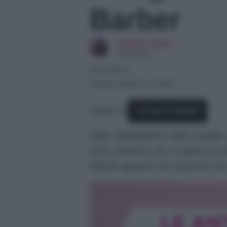
Barber
Giuliano Spina
Giornalista
25/07/2025
Tempo di lettura: 2 minuti
Seguici su
Fonti Preferite
Nelle anticipazioni della puntata
2025 vedremo che Li passa a trov
difficile rapporto che intercorre tr