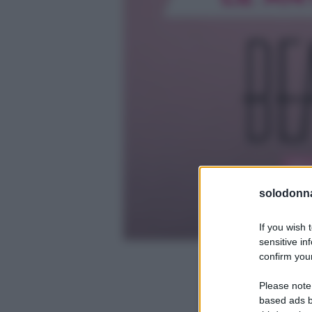
solodonna
If you wish 
sensitive in
confirm your
Please note
based ads b