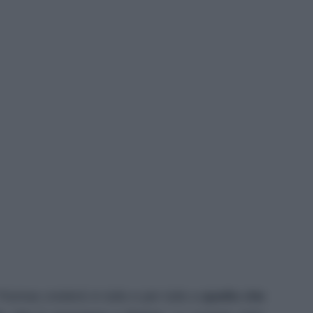
homas crederà in tutto e per tutto a
quello che