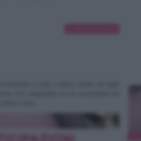
Suggerisci una modifica
 di Beautiful in onda il giorno sabato 26 luglio
are Finn, pregandolo di non intromettersi nel
a Steffy e Hope.
TV