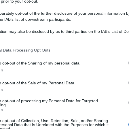
 prior to your opt-out.
rately opt-out of the further disclosure of your personal information by
he IAB’s list of downstream participants.
tion may also be disclosed by us to third parties on the IAB’s List of 
 that may further disclose it to other third parties.
 that this website/app uses one or more Google services and may gath
l Data Processing Opt Outs
TV
including but not limited to your visit or usage behaviour. You may click 
 to Google and its third-party tags to use your data for below specifi
La
o opt-out of the Sharing of my personal data.
ogle consent section.
ve
In
Cu
o opt-out of the Sale of my Personal Data.
fu
In
to opt-out of processing my Personal Data for Targeted
L
ing.
In
Ce
o opt-out of Collection, Use, Retention, Sale, and/or Sharing
ersonal Data that Is Unrelated with the Purposes for which it
Ig
lected.