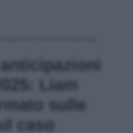
i 26 luglio 2025: Liam viene informato sulle
 anticipazioni
2025: Liam
rmato sulle
ul caso