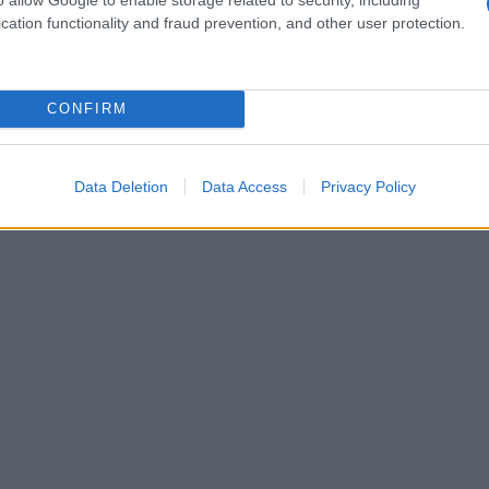
a porta:
è Liam che viene informato sulle
cation functionality and fraud prevention, and other user protection.
prire sul caso Barber
. Anche Spencer prega
do l’anello che ha al collo, intuisce che le è
CONFIRM
trimonio che non ha ancora accettato. Steffy
gno: ciò che è successo a Emma è stato un
arlo.
Data Deletion
Data Access
Privacy Policy