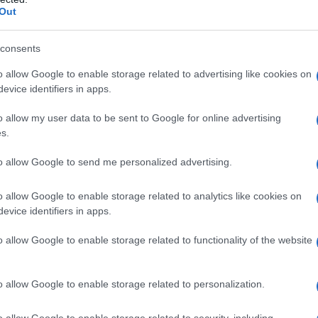
su
Out
Or
consents
ve
o allow Google to enable storage related to advertising like cookies on
 la serata a lume di
evice identifiers in apps.
Or
omas
ve
o allow my user data to be sent to Google for online advertising
s.
i tensioni in famiglia
. Lui torna a ribadire di
to allow Google to send me personalized advertising.
as e di essere disposto a tutto pur di difendere
o allow Google to enable storage related to analytics like cookies on
piani! La Logan, intanto, è impegnata nella
evice identifiers in apps.
 di candela con Thomas.
o allow Google to enable storage related to functionality of the website
o sulle indagini del caso
o allow Google to enable storage related to personalization.
ltimi accadimenti, dalla richiesta di sposarlo al
o allow Google to enable storage related to security, including