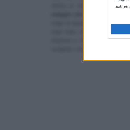
ritorno di Xander. Bussano all
authenti
indagini che Avant intende ria
Hope di lasciare Thomas. Guardan
stata fatta una proposta di ma
assicura a Thomas pieno soste
incidente. Farà di tutto per dimostr