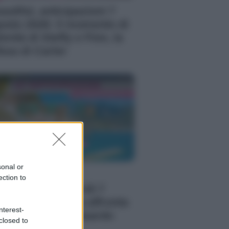
autiful, anticipazioni 7
osto 2026: il momento di
timità di Steffy e Finn, la
fesa di Carter
sonal or
 Posto Al Sole,
ection to
ticipazioni venerdì 7
osto 2026: Clara affronta
nterest-
 tradimento di Eduardo
closed to