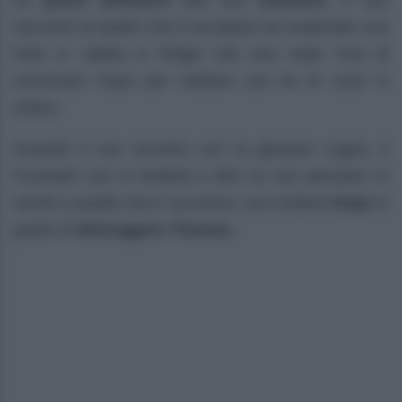
racconto di quello che è accaduto ha scatenato una
forte in rabbia in Ridge che non vede l’ora di
incontrare Hope per mettere con lei le cose in
chiaro.
Durante il suo incontro con la giovane Logan, il
Forrester non si limiterà a dire un suo pensiero in
merito a quello che è successo, ma crederà
Hope
in
grado di
distruggere Thomas
.