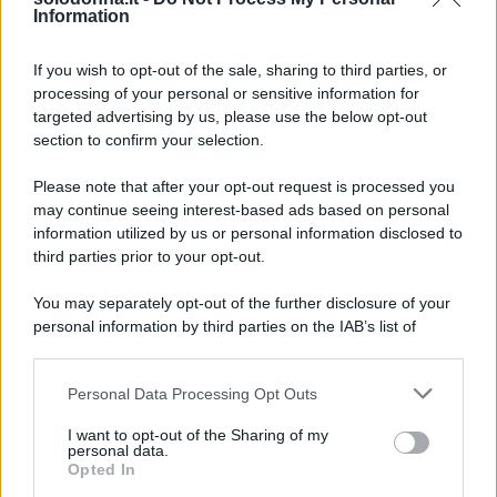
Adriano
Information
Jannik Sinner, il coach svela: “Lo
If you wish to opt-out of the sale, sharing to third parties, or
caccerebbero da Las Vegas”
processing of your personal or sensitive information for
targeted advertising by us, please use the below opt-out
section to confirm your selection.
Please note that after your opt-out request is processed you
may continue seeing interest-based ads based on personal
information utilized by us or personal information disclosed to
third parties prior to your opt-out.
You may separately opt-out of the further disclosure of your
personal information by third parties on the IAB’s list of
downstream participants.
Personal Data Processing Opt Outs
This information may also be disclosed by us to third parties
on the IAB’s List of Downstream Participants that may further
I want to opt-out of the Sharing of my
disclose it to other third parties.
personal data.
Opted In
Please note that this website/app uses one or more Google