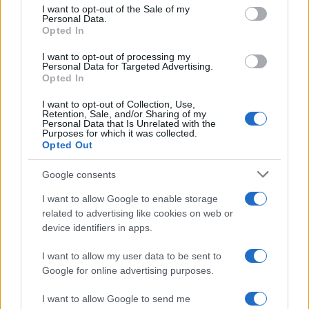
services and may gather and store information including but
I want to opt-out of the Sale of my
Personal Data.
not limited to your visit or usage behaviour. You may click to
Opted In
grant or deny consent to Google and its third-party tags to
use your data for below specified purposes in below Google
I want to opt-out of processing my
consent section.
Personal Data for Targeted Advertising.
Opted In
I want to opt-out of Collection, Use,
Retention, Sale, and/or Sharing of my
Personal Data that Is Unrelated with the
Purposes for which it was collected.
Opted Out
Google consents
I want to allow Google to enable storage
related to advertising like cookies on web or
device identifiers in apps.
Seguici su Google News
I want to allow my user data to be sent to
Google for online advertising purposes.
I want to allow Google to send me