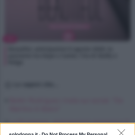
TV
Beautiful, anticipazioni 8 agosto 2026: la
passione tra Hope e Carter, l’ira di Steffy e
Ridge
Lo sapevi che...
Belén Rodriguez rivela sui social: “De
Martino è libero”
La Promessa, anticipazioni domenica 9
agosto 2026: Martina cerca di fermare
solodonna.it -
Do Not Process My Personal