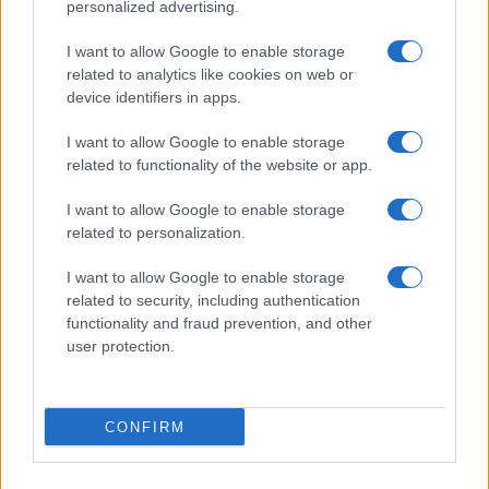
personalized advertising.
I want to allow Google to enable storage
related to analytics like cookies on web or
device identifiers in apps.
CHI SIAMO
REDAZIONE
CONTATTI
I want to allow Google to enable storage
related to functionality of the website or app.
© 2026 - SOLODONNA - P.IVA 04827280654 - TESTATA REGISTRATA AL
TRIBUNALE DI NOCERA INFERIORE N. 6/2020 - RG N. 1338/2020
I want to allow Google to enable storage
ISCRIZIONE AL ROC N. 35792 – ISCRITTA ALL’ANSO (ASSOCIAZIONE
related to personalization.
NAZIONALE STAMPA ONLINE)
I want to allow Google to enable storage
Privacy e Notifiche
related to security, including authentication
functionality and fraud prevention, and other
Preferenze privacy
user protection.
Mappa del sito
CONFIRM