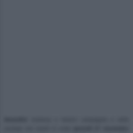
Beautiful
continua a tenerci compagnia
e nella
puntata che andrà in onda
giovedì 27 novembre