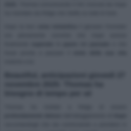
2025
, Thomas comunicando il NO ricevuto da Hope
ha mandato sia Ridge che Steffy su tutte le furie.
Dopo la loro
cena romantica
il giovane Forrester
era pienamente convinto che Hope avesse
finalmente
superato
le
paure
del
passato
e che
fosse pronta a passare il
resto della sua vita
insieme a lui.
Beautiful, anticipazioni giovedì 27
novembre 2025: Thomas ha
bisogno di tempo per sé
Thomas ha rivelato a Ridge di essere
profondamente deluso
dall’atteggiamento di
Hope
raccontandogli che sta cominciando a prendere in