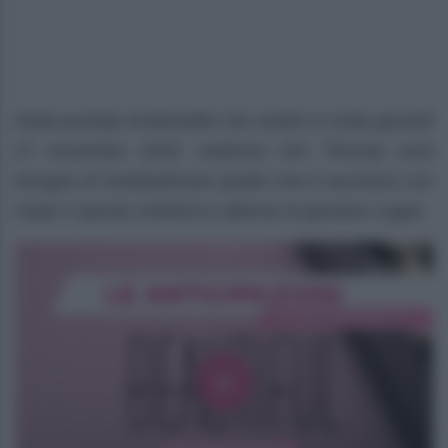
Nella puntata di Beautiful che andrà in onda giovedì
27 novembre 2025, vedremo che Thomas avrà
bisogno di metabolizzare quello che è successo con
Hope e questo metterà in allarme la giovane Logan.