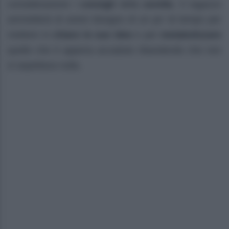
considerazione i
consigli
della
sorella
. Il ragazzo
ammetterà di avere bisogno di un po’ di tempo per
mettere in
chiaro le sue idee
e per
metabolizzare
quello che è appena accaduto ribandendo che non
si aspettava nulla.