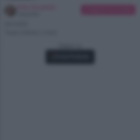
Erika Serughetti
Suggerisci una modifica
Copywriter
26/11/2025
Tempo di lettura: 2 minuti
Seguici su
Fonti Preferite