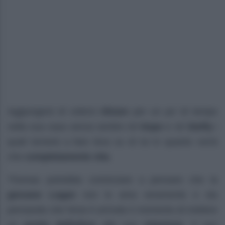
Aggiungerà di volersi
ritirare
per un po’ di tempo
nella sua casa senza sentire né
Hope
e né
Steffy
i
quali tornerà a fare leva su di lui in quanto vorrà
che
completamente vita
.
Thomas potrebbe cominciare a pensare che la
giovane Logan
non lo ama veramente e sta
pensando che forse è arrivato il momento di mettere
un
punto definitivo
alla sua
relazione
. Il suo