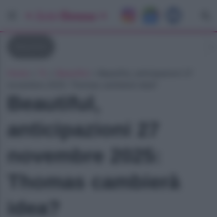
Beautiful
Home
»
Tv
»
Beautiful
»
Beautiful, anticipazioni 27
novembre 2025: Thomas cambierà idea?
Beautiful,
anticipazioni 27
novembre 2025:
Thomas cambierà
idea?