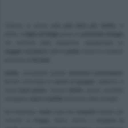
Tuttavia, lo stesso
non può dirsi per Steffy
. In
effetti, la
figlia di Ridge
prova un
profondo disagio
nei confronti della situazione, desiderando un
viaggio esclusivo con il padre
senza la costante
presenza di
Brooke
.
Steffy
, nonostante queste
emozioni contrastanti
,
decide comunque di
unirsi al gruppo
, sebbene si
senta
fuori posto
. Questo
attrito
, quindi, potrebbe
risvegliare
nuovi conflitti
all’interno della famiglia.
Nel frattempo,
Katie
nutre dei
sospetti
sempre più
concreti su
Poppy
. Allora, decisa a
scoprire la