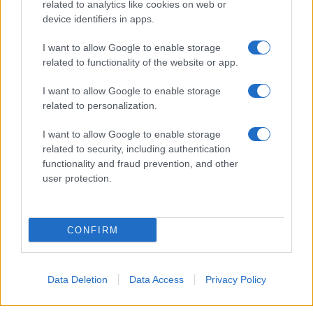
related to analytics like cookies on web or
In ambito sentimentale, un approccio solare può
device identifiers in apps.
trasformare un incontro in qualcosa di più
I want to allow Google to enable storage
significativo.
related to functionality of the website or app.
Capricorno
I want to allow Google to enable storage
related to personalization.
La giornata richiede disciplina, ma premia la
I want to allow Google to enable storage
costanza, specialmente nelle mansioni lavorative e
related to security, including authentication
functionality and fraud prevention, and other
pratiche. In ambito familiare e nei legami autentici,
user protection.
mantenere un atteggiamento paziente semplificherà
il superamento di piccoli conflitti.
CONFIRM
Acquario
Oggi le stelle favoriscono intuizioni brillanti e
Data Deletion
Data Access
Privacy Policy
un’originalità che può essere utile per risolvere