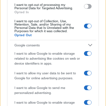
use your data for below specified purposes in below Google
ti aiuterà a ritrovare equilibrio interiore e a guardare
I want to opt-out of processing my
consent section.
Personal Data for Targeted Advertising.
con più fiducia al futuro.
Opted In
I want to opt-out of Collection, Use,
Scorpione
Retention, Sale, and/or Sharing of my
Personal Data that Is Unrelated with the
Purposes for which it was collected.
Quest’oggi la tua intuizione è stimolata,
Opted Out
consentendo di riconoscere rapidamente chi è
Google consents
davvero vicino a te, sia sul lavoro sia in amicizia. In
I want to allow Google to enable storage
amore, permetti ai gesti di esprimersi più delle
related to advertising like cookies on web or
parole: l’onestà creerà un’intesa intensa e
device identifiers in apps.
rassicurante.
I want to allow my user data to be sent to
Google for online advertising purposes.
Sagittario
I want to allow Google to send me
È un periodo che incentiva il movimento, l’iniziativa
personalized advertising.
e un desiderio di autonomia, qualità che possono
I want to allow Google to enable storage
giovare tanto nel lavoro quanto nelle attività estive.