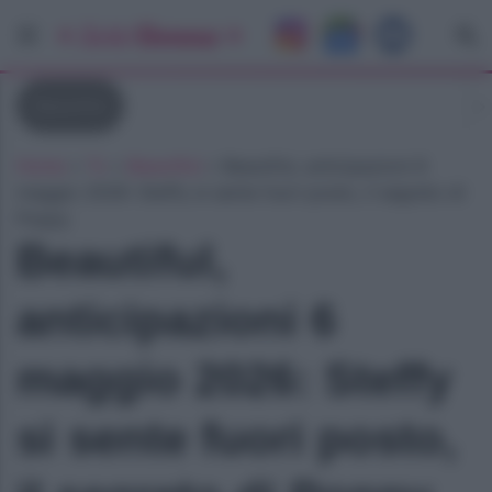
Beautiful
Home
»
Tv
»
Beautiful
»
Beautiful, anticipazioni 6
maggio 2026: Steffy si sente fuori posto, il segreto di
Poppy
Beautiful,
anticipazioni 6
maggio 2026: Steffy
si sente fuori posto,