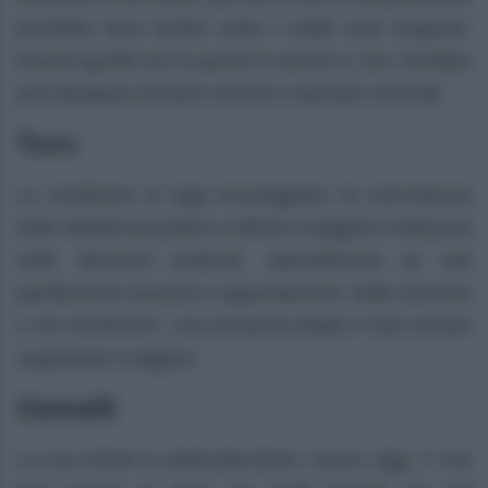
potrebbe farsi sentire sotto il caldo sole d’agosto.
Essere gentili con le parole in amore e con i familiari
può dissipare tensioni recenti e riportare serenità.
Toro
Le condizioni di oggi incoraggiano la concretezza
nelle attività lavorative e offrono maggiore chiarezza
nelle decisioni pratiche, specialmente se stai
pianificando vacanze o appuntamenti. Nelle amicizie
e nei sentimenti, una presenza fidata ti farà sentire
supportato e leggero.
Gemelli
La tua mente è particolarmente vivace oggi, il che