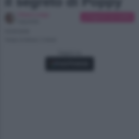
il segreto di Poppy
Chiara Longo
Suggerisci una modifica
Copywriter
05/05/2026
Tempo di lettura: 2 minuti
Seguici su
Fonti Preferite