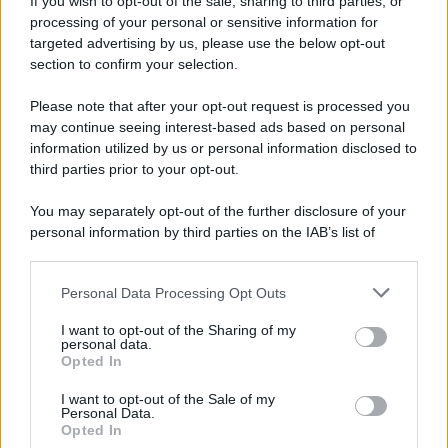
If you wish to opt-out of the sale, sharing to third parties, or
richiedono presenza e carisma. In amore, un invito
processing of your personal or sensitive information for
spontaneo o un momento festivo può accendere
targeted advertising by us, please use the below opt-out
section to confirm your selection.
entusiasmo e rafforzare la fiducia reciproca.
Please note that after your opt-out request is processed you
Vergine
may continue seeing interest-based ads based on personal
information utilized by us or personal information disclosed to
Il clima astrale oggi agevola ordine e meticolosità,
third parties prior to your opt-out.
qualità utili per gestire scadenze, spese o questioni
You may separately opt-out of the further disclosure of your
pratiche nell’imminenza di Ferragosto. Nei rapporti
personal information by third parties on the IAB’s list of
downstream participants.
familiari e di amicizia, comunicazioni trasparenti
eviteranno malintesi e porteranno sollievo.
Personal Data Processing Opt Outs
This information may also be disclosed by us to third parties
on the IAB’s List of Downstream Participants that may further
Bilancia
I want to opt-out of the Sharing of my
disclose it to other third parties.
personal data.
Opted In
Please note that this website/app uses one or more Google
Ti senti attratto dall’armonia e dalla serenità,
services and may gather and store information including but
I want to opt-out of the Sale of my
specialmente nelle relazioni sentimentali e intime.
Personal Data.
not limited to your visit or usage behaviour. You may click to
Opted In
grant or deny consent to Google and its third-party tags to
Un’opportunità estiva o una breve pausa lavorativa