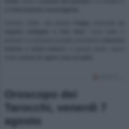
verità
, inizia a
scavare nel passato
e si imbatte in
un’
informazione sconvolgente
.
Sembra, infatti, che proprio
Poppy
nasconda
un
segreto collegato a Tom Starr
. Cosa bolle in
pentola? Le prossime puntate promettono
emozioni
intense e nuovi intrecci
. A questo punto, siamo
molto
curiosi di capire cosa accadrà
.
Oroscopo dei
Tarocchi, venerdì 7
agosto