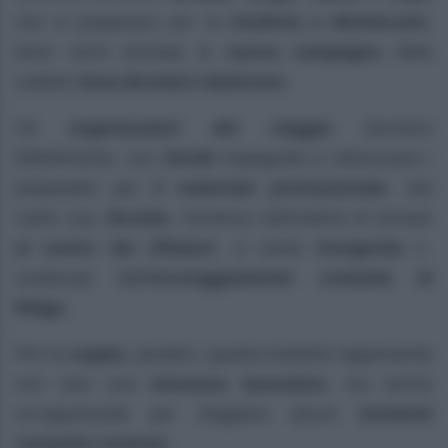
che si preparano per la
trasferta a Montecarlo
,
dove verrà lanciata la
nuova campagna
della
celebre
linea Brooke’s Bedroom
.
Gli
organizzatori del viaggio
lavorano
febbrilmente, con
Zende
impegnato a velocizzare i
preparativi per
il materiale promozionale
. Dal
canto suo,
Brooke
, immersa nell’euforia di tornare
al centro dei riflettori
, si sente
rinvigorita
e
sostenuta dall’
incoraggiamento costante di
Ridge
.
Per la
coppia
, peraltro, questa trasferta rappresenta
non solo una
missione lavorativa
, ma anche
un’opportunità per ritagliarsi alcuni
momenti
romantici insieme
.