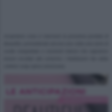
Scopriamo cosa ci riserverà la prossima puntata di
Beautiful, promettendo ancora una volta una serie di
svolte inaspettate e momenti intensi che sapranno
tenere incollati allo schermo i fedelissimi fan della
celebre soap opera americana.