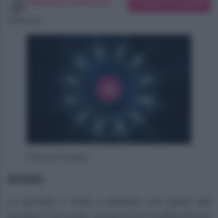
Redazione SoloDonna
Suggerisci una modifica
06/08/2026
Photo by Pixabay
Ariete
La giornata ti invita a prendere una pausa per
ascoltare il tuo corpo, perché un po’ di affaticamento