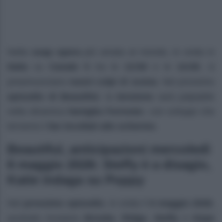
Nella
soap opera
più amata al mondo, in onda in
Italia
su
Canale 5
tra le
13:50
e le
14:00
, si
preannunciano
nuovi colpi di scena
. Nel prossimo
episodio di Beautiful
, la
tensione
sarà palpabile
nella dinamica
famiglia Forreste
r, con sviluppi che
terranno
i fan incollati allo schermo
.
Beautiful, anticipazioni mercoledì
6 maggio 2026: Steffy è a disagio,
Katie indaga su Poppy
Nel
prossimo episodio
, in onda il
6 maggio 2026
,
anzitutto troviamo
Brooke
,
Ridge
,
Steffy
e
Hope